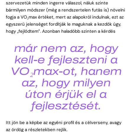
szervezetük minden ingerre válaszol, náluk szinte
bármilyen módszer (még a rendszertelen futás is) növelni
fogja a VO₂max értéket, mert az alapokról indulnak, ezt az
egyszerű jelenséget fordítják le maguknak a kezdők úgy,
hogy „fejlődtem”. Azonban haladóbb szinten a kérdés
már nem az, hogy
kell-e fejleszteni a
VO₂max-ot, hanem
az, hogy milyen
úton érjük el a
fejlesztését.
Itt jön be a képbe az egyéni profil és a célverseny, avagy
az ördög a részletekben rejlik.