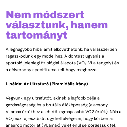
Nem módszert
választunk, hanem
tartományt
A legnagyobb hiba, amit elkövethetünk, ha vallásszerűen
ragaszkodunk egy modellhez. A döntést ugyanis a
sportoló jelenlegi fiziológiai állapota (VO₂-VLa tengely) és
a célverseny specifikuma kell, hogy meghozza.
1. példa: Az Ultrafutó (Piramidális irány)
Vegyünk egy ultrafutót, akinek a legfőbb célja a
gazdaságosság és a brutális állóképesség (alacsony
VLamax értékhez a lehető legmagasabb VO2 érték). Nála a
VO₂max fejlesztését úgy kell elvégezni, hogy közben az
anaerob motorját (VLamax) véletlenül se pörgessük fel.