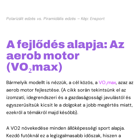
Polarizált edzés vs. Piramidális edzés – Kép: Ensport
A fejlődés alapja: Az
aerob motor
(VO₂max)
Bármelyik modellt is nézzük, a cél közös, a
VO₂max
, azaz az
aerob motor fejlesztése. (A cikk során tekintsünk el az
izomzati, idegrendszeri és a gazdaságossági javulástól és
egyszerűsítsük kicsit le a dolgokat a jobb megértés miatt,
ezekről a témákról majd később).
A VO2 növekedése minden állóképességi sport alapja.
Kezdő futóknál ez a legizgalmasabb időszak, hiszen a