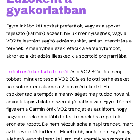
gyakorlatban
Egyre inkább két edzést preferálok, vagy az alapokat
fejlesztő (Fatmax) edzést, hívjuk mennyiségnek, vagy a
VO2 fejlesztést segítő edzésmunkát, ami az intenzitása a
tervnek. Amennyiben ezek lefedik a versenytempót,
akkor ez a két edzés illeszkedik a sportoló programjába.
Inkább csökkentsd a tempót
és a VO2 80%-án menj
többet, mint erőltesd a VO2 90% és fölötti terheléseket,
ha csökkenteni akarod a VLamax értékedet. Ha
csökkented a tempót a mennyiséget meg tudod növelni,
aminek tapasztalatom szerint jó hatása van. Egyre többet
figyelem a Garmin órák VO2 trendjét és azt látom, hogy
nagy a korreláció a több hetes trendek és a sportoló
erőnléte között. De nem nézzük soha a napi trendet, mert
az félrevezető tud lenni. Minél több, annál jobb. Egyénileg
a lehető legtöbb inger kell, ami már személyre szabott és