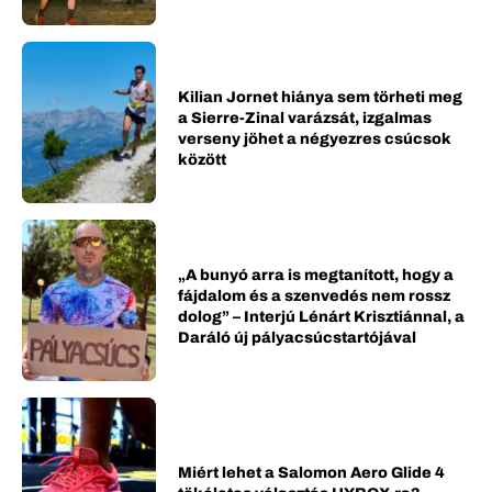
Kilian Jornet hiánya sem törheti meg
a Sierre-Zinal varázsát, izgalmas
verseny jöhet a négyezres csúcsok
között
„A bunyó arra is megtanított, hogy a
fájdalom és a szenvedés nem rossz
dolog” – Interjú Lénárt Krisztiánnal, a
Daráló új pályacsúcstartójával
Miért lehet a Salomon Aero Glide 4