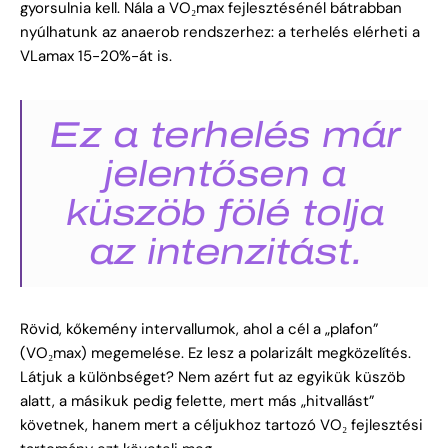
gyorsulnia kell. Nála a VO₂max fejlesztésénél bátrabban
nyúlhatunk az anaerob rendszerhez: a terhelés elérheti a
VLamax 15-20%-át is.
Ez a terhelés már
jelentősen a
küszöb fölé tolja
az intenzitást.
Rövid, kőkemény intervallumok, ahol a cél a „plafon”
(VO₂max) megemelése. Ez lesz a polarizált megközelítés.
Látjuk a különbséget? Nem azért fut az egyikük küszöb
alatt, a másikuk pedig felette, mert más „hitvallást”
követnek, hanem mert a céljukhoz tartozó VO₂ fejlesztési