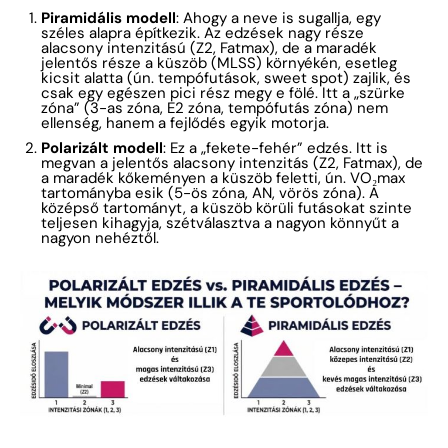
Piramidális modell
: Ahogy a neve is sugallja, egy
széles alapra építkezik. Az edzések nagy része
alacsony intenzitású (Z2, Fatmax), de a maradék
jelentős része a küszöb (MLSS) környékén, esetleg
kicsit alatta (ún. tempófutások, sweet spot) zajlik, és
csak egy egészen pici rész megy e fölé. Itt a „szürke
zóna” (3-as zóna, E2 zóna, tempófutás zóna) nem
ellenség, hanem a fejlődés egyik motorja.
Polarizált modell
: Ez a „fekete-fehér” edzés. Itt is
megvan a jelentős alacsony intenzitás (Z2, Fatmax), de
a maradék kőkeményen a küszöb feletti, ún. VO₂max
tartományba esik (5-ös zóna, AN, vörös zóna). A
középső tartományt, a küszöb körüli futásokat szinte
teljesen kihagyja, szétválasztva a nagyon könnyűt a
nagyon nehéztől.