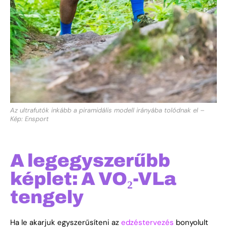
Az ultrafutók inkább a piramidális modell irányába tolódnak el –
Kép: Ensport
A legegyszerűbb
képlet: A VO₂-VLa
tengely
Ha le akarjuk egyszerűsíteni az
edzéstervezés
bonyolult