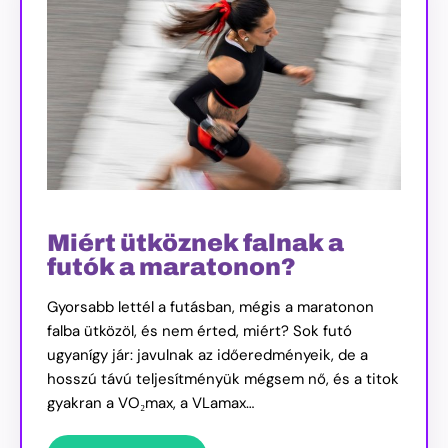
Miért ütköznek falnak a
futók a maratonon?
Gyorsabb lettél a futásban, mégis a maratonon
falba ütközöl, és nem érted, miért? Sok futó
ugyanígy jár: javulnak az időeredményeik, de a
hosszú távú teljesítményük mégsem nő, és a titok
gyakran a VO₂max, a VLamax…