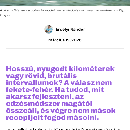
A piramidális vagy a polarizált modell nem a kiindulópont, hanem az eredmény. - Kép:
Ensport
Erdélyi Nándor
március 19, 2026
Hosszú, nyugodt kilométerek
vagy rövid, brutális
intervallumok? A válasz nem
fekete-fehér. Ha tudod, mit
akarsz fejleszteni, az
edzésmódszer magától
összeáll, és végre nem mások
receptjeit fogod másolni.
Te is hallottad már a „tuti” recepteket? Valaki esküszik a