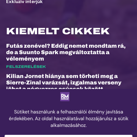
Exkluzív interjúk
KIEMELT CIKKEK
Futás zenével? Eddig nemet mondtam rá,
de a Suunto Spark megváltoztatta a
véleményem
FELSZERELÉSEK
Kilian Jornet hiánya sem törheti meg a
Sierre-Zinal varázsát, izgalmas verseny
jöhet a négyezres csúcsok között
ESEMÉNYEK
„A bunyó arra is megtanított, hogy a
fájdalom és a szenvedés nem rossz dolog”
– Interjú Lénárt Krisztiánnal, a Daráló új
pályacsúcstartójával
EDZÉS