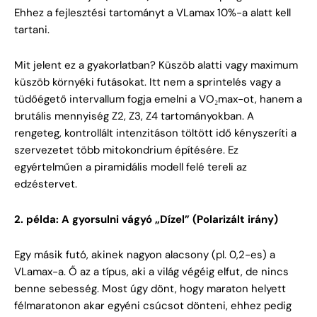
Ehhez a fejlesztési tartományt a VLamax 10%-a alatt kell
tartani.
Mit jelent ez a gyakorlatban? Küszöb alatti vagy maximum
küszöb környéki futásokat. Itt nem a sprintelés vagy a
tüdőégető intervallum fogja emelni a VO₂max-ot, hanem a
brutális mennyiség Z2, Z3, Z4 tartományokban. A
rengeteg, kontrollált intenzitáson töltött idő kényszeríti a
szervezetet több mitokondrium építésére. Ez
egyértelműen a piramidális modell felé tereli az
edzéstervet.
2. példa: A gyorsulni vágyó „Dízel” (Polarizált irány)
Egy másik futó, akinek nagyon alacsony (pl. 0,2-es) a
VLamax-a. Ő az a típus, aki a világ végéig elfut, de nincs
benne sebesség. Most úgy dönt, hogy maraton helyett
félmaratonon akar egyéni csúcsot dönteni, ehhez pedig