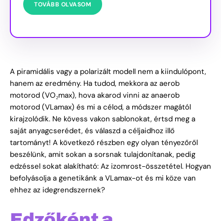
TOVÁBB OLVASOM
A piramidális vagy a polarizált modell nem a kiindulópont,
hanem az eredmény. Ha tudod, mekkora az aerob
motorod (VO₂max), hova akarod vinni az anaerob
motorod (VLamax) és mi a célod, a módszer magától
kirajzolódik. Ne kövess vakon sablonokat, értsd meg a
saját anyagcserédet, és válaszd a céljaidhoz illő
tartományt! A következő részben egy olyan tényezőről
beszélünk, amit sokan a sorsnak tulajdonítanak, pedig
edzéssel sokat alakítható: Az izomrost-összetétel. Hogyan
befolyásolja a genetikánk a VLamax-ot és mi köze van
ehhez az idegrendszernek?
Edzőként a