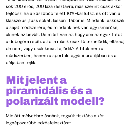
sok 200 erős, 200 laza résztávra, más szerint csak akkor
fejlődsz, ha a küszöböd felett 10%-kal futsz, és ott van a
klasszikus „fuss sokat, lassan” tábor is. Mindenki esküszik
a saját módszerére, és mindenkinek van egy ismerőse,
akinek ez bevált. De miért van az, hogy ami az egyik futót
a dobogóra repíti, attól a másik csak túlterhelődik, elfárad,
de nem, vagy csak kicsit fejlődik? A titok nem a
módszerben, hanem a sportoló egyéni profiljában és a
céljaiban rejlik.
Mit jelent a
piramidális és a
polarizált modell?
Mielőtt mélyebbre ásnánk, tegyük tisztába a két
legnépszerűbb edzésfelosztást: