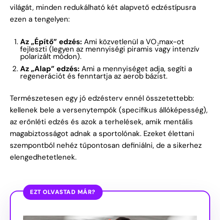
világát, minden redukálható két alapvető edzéstípusra
ezen a tengelyen:
Az „Építő” edzés:
Ami közvetlenül a VO₂max-ot
fejleszti (legyen az mennyiségi piramis vagy intenzív
polarizált módon).
Az „Alap” edzés:
Ami a mennyiséget adja, segíti a
regenerációt és fenntartja az aerob bázist.
Természetesen egy jó edzésterv ennél összetettebb:
kellenek bele a versenytempók (specifikus állóképesség),
az erőnléti edzés és azok a terhelések, amik mentális
magabiztosságot adnak a sportolónak. Ezeket élettani
szempontból nehéz tűpontosan definiálni, de a sikerhez
elengedhetetlenek.
EZT OLVASTAD MÁR?