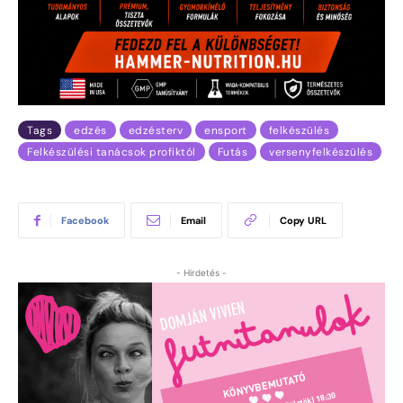
Tags
edzés
edzésterv
ensport
felkészülés
Felkészülési tanácsok profiktól
Futás
versenyfelkészülés
Facebook
Email
Copy URL
- Hirdetés -