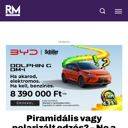
- Hirdetés -
Piramidális vagy
polarizált edzés? – Ne a