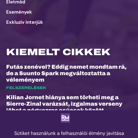
Életmód
Események
Exkluzív interjúk
KIEMELT CIKKEK
Futás zenével? Eddig nemet mondtam rá,
de a Suunto Spark megváltoztatta a
véleményem
FELSZERELÉSEK
Kilian Jornet hiánya sem törheti meg a
Sierre-Zinal varázsát, izgalmas verseny
jöhet a négyezres csúcsok között
ESEMÉNYEK
„A bunyó arra is megtanított, hogy a
fájdalom és a szenvedés nem rossz dolog”