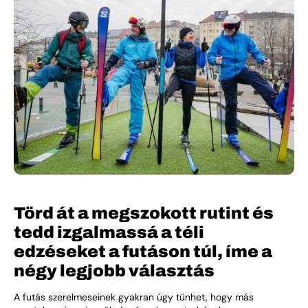
Törd át a megszokott rutint és
tedd izgalmassá a téli
edzéseket a futáson túl, íme a
négy legjobb választás
A futás szerelmeseinek gyakran úgy tűnhet, hogy más