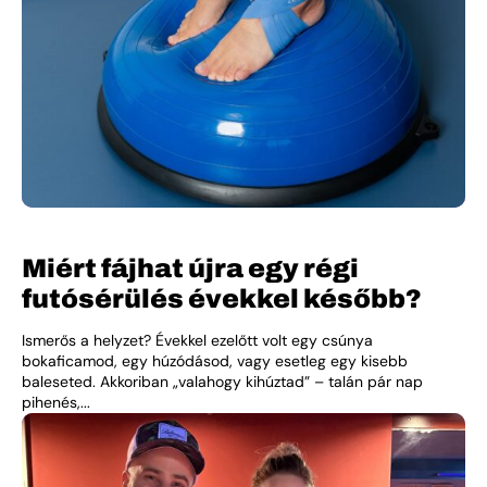
Miért fájhat újra egy régi
futósérülés évekkel később?
Ismerős a helyzet? Évekkel ezelőtt volt egy csúnya
bokaficamod, egy húzódásod, vagy esetleg egy kisebb
baleseted. Akkoriban „valahogy kihúztad” – talán pár nap
pihenés,...