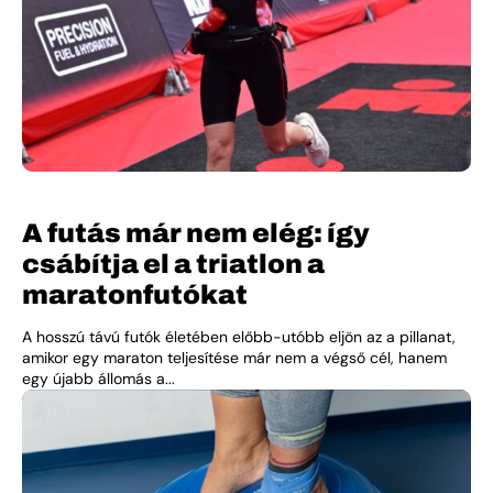
A futás már nem elég: így
csábítja el a triatlon a
maratonfutókat
A hosszú távú futók életében előbb-utóbb eljön az a pillanat,
amikor egy maraton teljesítése már nem a végső cél, hanem
egy újabb állomás a...