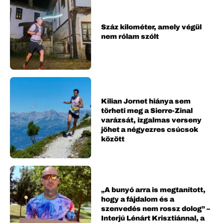
Száz kilométer, amely végül
nem rólam szólt
Kilian Jornet hiánya sem
törheti meg a Sierre-Zinal
varázsát, izgalmas verseny
jöhet a négyezres csúcsok
között
„A bunyó arra is megtanított,
hogy a fájdalom és a
szenvedés nem rossz dolog” –
Interjú Lénárt Krisztiánnal, a