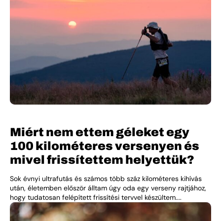
Miért nem ettem géleket egy
100 kilométeres versenyen és
mivel frissítettem helyettük?
Sok évnyi ultrafutás és számos több száz kilométeres kihívás
után, életemben először álltam úgy oda egy verseny rajtjához,
hogy tudatosan felépített frissítési tervvel készültem....