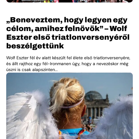
„Beneveztem, hogy legyen egy
célom, amihez felnövök” – Wolf
Eszter első triatlonversenyéről
beszélgettünk
Wolf Eszter fél év alatt készült fel élete első triatlonversenyére,
és állt rajthoz egy fél-Ironmanen úgy, hogy a nevezéskor még
úszni is csak alapszinten...