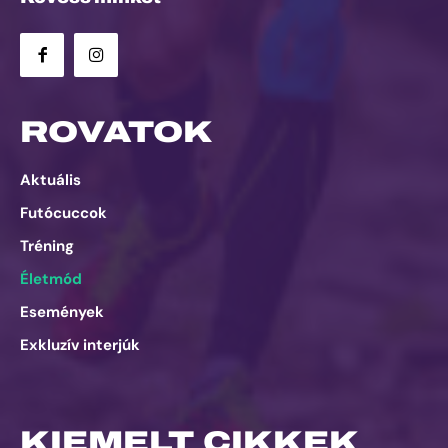
ROVATOK
Aktuális
Futócuccok
Tréning
Életmód
Események
Exkluzív interjúk
KIEMELT CIKKEK