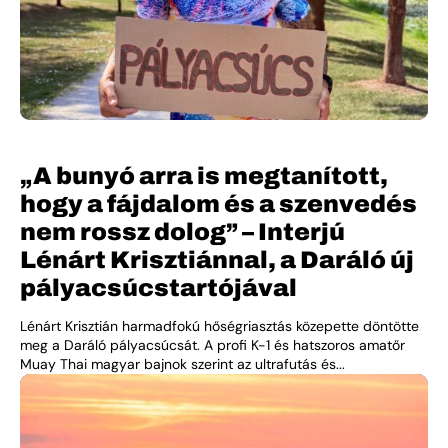
„A bunyó arra is megtanított,
hogy a fájdalom és a szenvedés
nem rossz dolog” – Interjú
Lénárt Krisztiánnal, a Daráló új
pályacsúcstartójával
Lénárt Krisztián harmadfokú hőségriasztás közepette döntötte
meg a Daráló pályacsúcsát. A profi K-1 és hatszoros amatőr
Muay Thai magyar bajnok szerint az ultrafutás és...