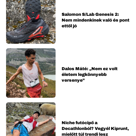
Salomon S/Lab Genesis 2:
Nem mindenkinek való és pont
ettől jó
Dalos Máté: „Nem ez volt
életem legkönnyebb
versenye”
Niche futócipő a
Decathlonból? Vegyél Kiprunt,
mielőtt túl trendi lesz