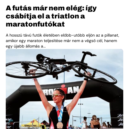
A futás már nem elég: így
csábítja el a triatlon a
maratonfutókat
A hosszú távú futók életében előbb-utóbb eljön az a pillanat,
amikor egy maraton teljesítése már nem a végső cél, hanem
egy újabb állomás a...