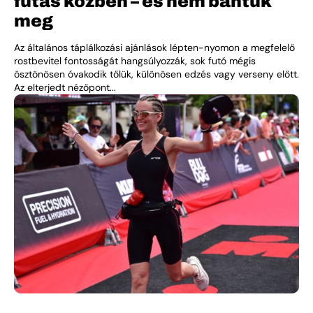
futás közben – és nem bántuk
meg
Az általános táplálkozási ajánlások lépten-nyomon a megfelelő
rostbevitel fontosságát hangsúlyozzák, sok futó mégis
ösztönösen óvakodik tőlük, különösen edzés vagy verseny előtt.
Az elterjedt nézőpont...