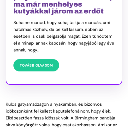
ma már menhelyes
kutyákkal járom az erdőt
Soha ne mondd, hogy soha, tartja a mondás, ami
hatalmas közhely, de be kell lássam, ebben az
esetben is csak beigazolja magát. Ezen tűnődtem
el a minap, annak kapcsán, hogy nagyjából egy éve
annak, hogy…
TOVÁBB OLVASOM
Kulcs gatyamadzagon a nyakamban, és bizonyos
időközönként fel kellett kaputelefonálnom, hogy élek.
Elképesztően fasza időszak volt. A Birmingham bandája
sírva könyörgött volna, hogy csatlakozhasson. Amikor az