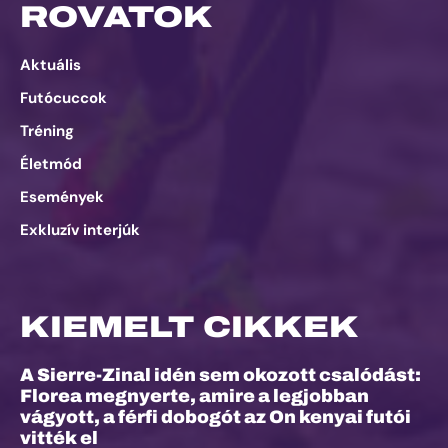
ROVATOK
Aktuális
Futócuccok
Tréning
Életmód
Események
Exkluzív interjúk
KIEMELT CIKKEK
A Sierre-Zinal idén sem okozott csalódást:
Florea megnyerte, amire a legjobban
vágyott, a férfi dobogót az On kenyai futói
vitték el