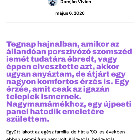
Domján Vivien
május 6, 2026
Tegnap hajnalban, amikor az
állandóan porszívózó szomszéd
ismét tudatára ébredt, vagy
éppen elvesztette azt, akkor
ugyan anyáztam, de átjárt egy
nagyon komfortos érzés is. Egy
érzés, amit csak az igazán
telepiek ismernek.
Nagymamámékhoz, egy újpesti
panel hatodik emeletére
születtem.
Együtt lakott az egész família, de hát a ’90-es években
ebben semmi fura nem volt. Kiágyazás, beágyazás,