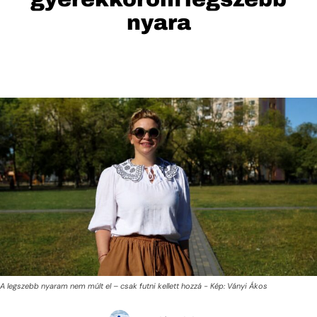
nyara
A legszebb nyaram nem múlt el – csak futni kellett hozzá - Kép: Ványi Ákos