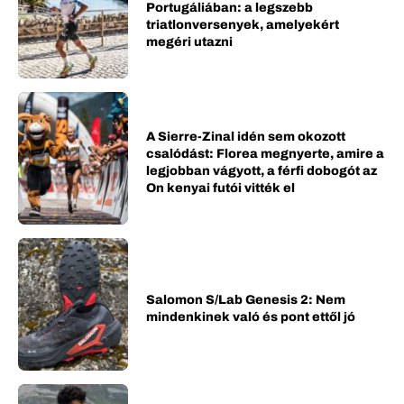
Portugáliában: a legszebb
triatlonversenyek, amelyekért
megéri utazni
A Sierre-Zinal idén sem okozott
csalódást: Florea megnyerte, amire a
legjobban vágyott, a férfi dobogót az
On kenyai futói vitték el
Salomon S/Lab Genesis 2: Nem
mindenkinek való és pont ettől jó