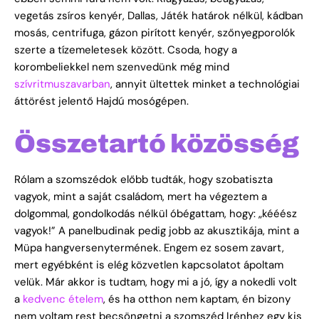
vegetás zsíros kenyér, Dallas, Játék határok nélkül, kádban
mosás, centrifuga, gázon pirított kenyér, szőnyegporolók
szerte a tízemeletesek között. Csoda, hogy a
korombeliekkel nem szenvedünk még mind
szívritmuszavarban
, annyit ültettek minket a technológiai
áttörést jelentő Hajdú mosógépen.
Összetartó közösség
Rólam a szomszédok előbb tudták, hogy szobatiszta
vagyok, mint a saját családom, mert ha végeztem a
dolgommal, gondolkodás nélkül óbégattam, hogy: „kééész
vagyok!” A panelbudinak pedig jobb az akusztikája, mint a
Müpa hangversenytermének. Engem ez sosem zavart,
mert egyébként is elég közvetlen kapcsolatot ápoltam
velük. Már akkor is tudtam, hogy mi a jó, így a nokedli volt
a
kedvenc ételem
, és ha otthon nem kaptam, én bizony
nem voltam rest becsöngetni a szomszéd Irénhez egy kis