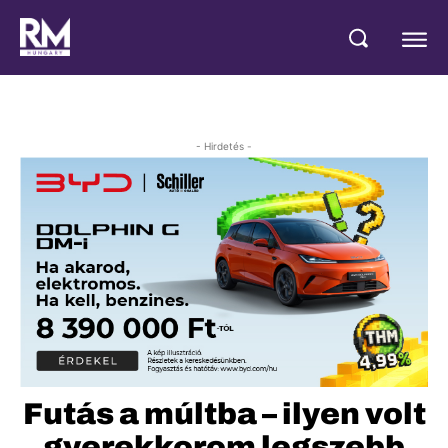
- Hirdetés -
Futás a múltba – ilyen volt
gyerekkorom legszebb