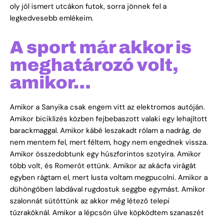
oly jól ismert utcákon futok, sorra jönnek fel a
legkedvesebb emlékeim.
A sport már akkor is
meghatározó volt,
amikor…
Amikor a Sanyika csak engem vitt az elektromos autóján.
Amikor biciklizés közben fejbebaszott valaki egy lehajított
barackmaggal. Amikor kábé leszakadt rólam a nadrág, de
nem mentem fel, mert féltem, hogy nem engednek vissza.
Amikor összedobtunk egy húszforintos szotyira. Amikor
több volt, és Romerót ettünk. Amikor az akácfa virágát
egyben rágtam el, mert lusta voltam megpucolni. Amikor a
dühöngőben labdával rugdostuk seggbe egymást. Amikor
szalonnát sütöttünk az akkor még létező telepi
tűzrakóknál. Amikor a lépcsőn ülve köpködtem szanaszét