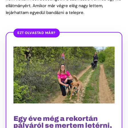
ellátmányért. Amikor már végre elég nagy lettem,
lejárhattam egyedül bandázni a telepre.
EZT OLVASTAD MÁR?
Egy éve még a rekortán
pályáról se mertem letérni,