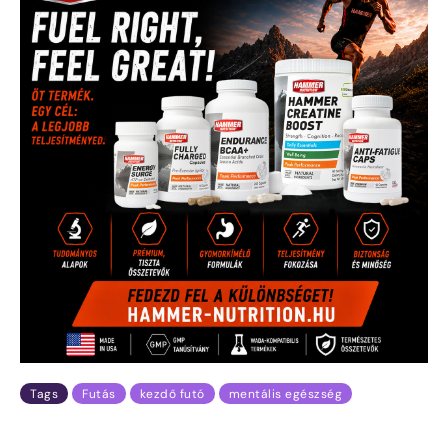
Tags
Futás
kezdő futó
mentális egészség