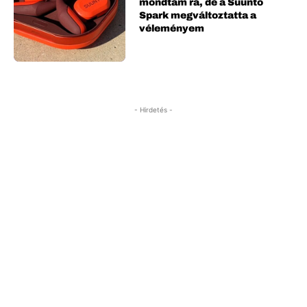
mondtam rá, de a Suunto
Spark megváltoztatta a
véleményem
- Hirdetés -