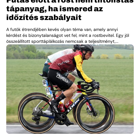
tápanyag, ha ismered az
időzítés szabályait
A futók étrendjében kevés olyan téma van, amely annyi
kérdést és bizonytalanságot vet fel, mint a rostbevitel. Egy jól
összeállított sporttáplálkozás nemcsak a teljesítményt,...