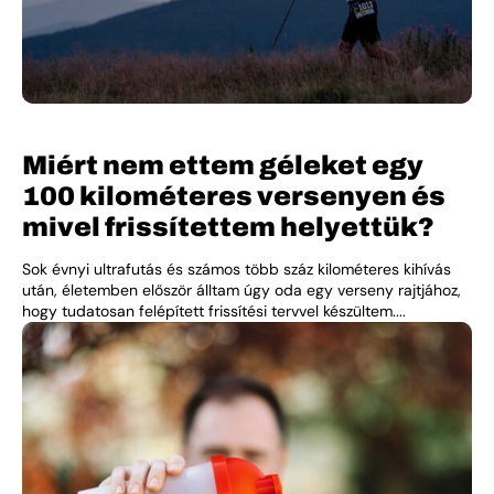
Miért nem ettem géleket egy
100 kilométeres versenyen és
mivel frissítettem helyettük?
Sok évnyi ultrafutás és számos több száz kilométeres kihívás
után, életemben először álltam úgy oda egy verseny rajtjához,
hogy tudatosan felépített frissítési tervvel készültem....