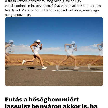
A futás közbeni frissítésről még mindig sokan úgy
gondolkodnak, mint egy hosszútávú versenyekhez kötött extra
feladatról. Maratonhoz, ultrához kapcsolt rutinhoz, amely egy
átlagos edzésen...
Futás a hőségben: miért
lassulsz be nyáron akkor is, ha