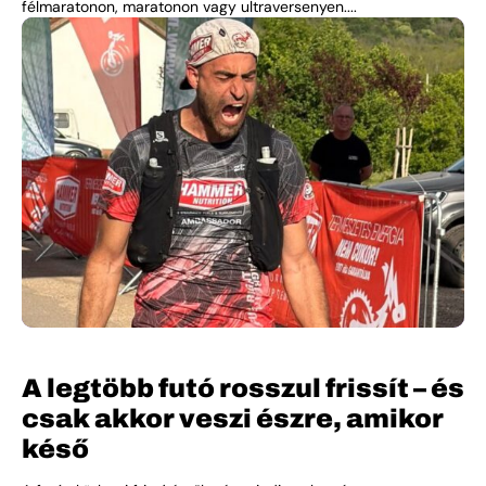
félmaratonon, maratonon vagy ultraversenyen....
A legtöbb futó rosszul frissít – és
csak akkor veszi észre, amikor
késő