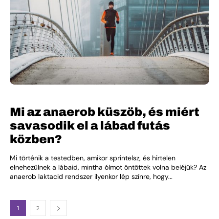
Mi az anaerob küszöb, és miért
savasodik el a lábad futás
közben?
Mi történik a testedben, amikor sprintelsz, és hirtelen
elnehezülnek a lábaid, mintha ólmot öntöttek volna beléjük? Az
anaerob laktacid rendszer ilyenkor lép színre, hogy...
1
2