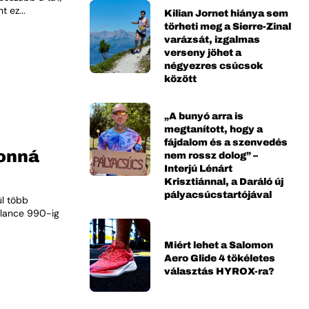
 ez...
Kilian Jornet hiánya sem
törheti meg a Sierre-Zinal
varázsát, izgalmas
verseny jöhet a
négyezres csúcsok
között
„A bunyó arra is
megtanított, hogy a
fájdalom és a szenvedés
konná
nem rossz dolog” –
Interjú Lénárt
Krisztiánnal, a Daráló új
pályacsúcstartójával
ül több
alance 990-ig
Miért lehet a Salomon
Aero Glide 4 tökéletes
választás HYROX-ra?