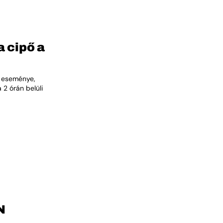
a cipő a
 eseménye,
 2 órán belüli
N