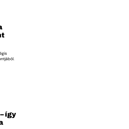
a
nt
égis
ntjából.
– így
a