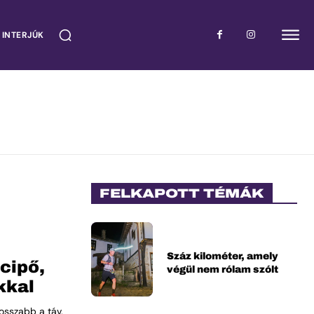
 INTERJÚK
FELKAPOTT TÉMÁK
Száz kilométer, amely
ócipő,
végül nem rólam szólt
kkal
osszabb a táv,