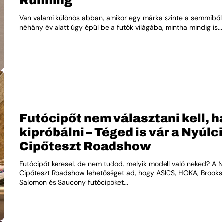
Running
Van valami különös abban, amikor egy márka szinte a semmiből 
néhány év alatt úgy épül be a futók világába, mintha mindig is...
Futócipőt nem választani kell, 
kipróbálni – Téged is vár a Nyúlc
Cipőteszt Roadshow
Futócipőt keresel, de nem tudod, melyik modell való neked? A 
Cipőteszt Roadshow lehetőséget ad, hogy ASICS, HOKA, Brooks
Salomon és Saucony futócipőket...