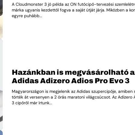
A Cloudmonster 3 jó példa az ON futócipő-tervezési szemlelétre
márka ugyanis kezdettől fogva a saját útját járja. Miközben a k
egyre puhább...
Hazánkban is megvásárolható a
Adidas Adizero Adios Pro Evo 3
Magyarországon is megjelenik az Adidas szupercipője, amiben 
törték át versenyen a 2 órás maratoni világcsúcsot. Az Adizero 
3 cipőről már írtunk...