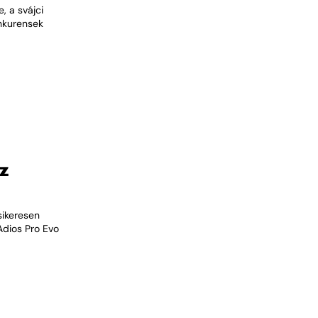
, a svájci
onkurensek
z
sikeresen
Adios Pro Evo