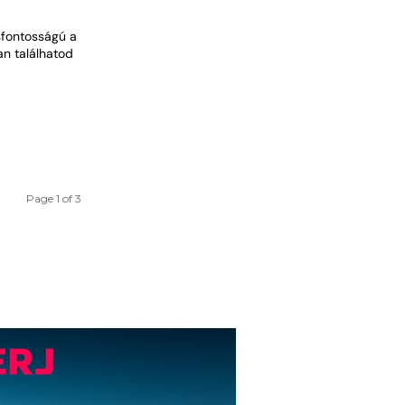
sfontosságú a
an találhatod
Page 1 of 3