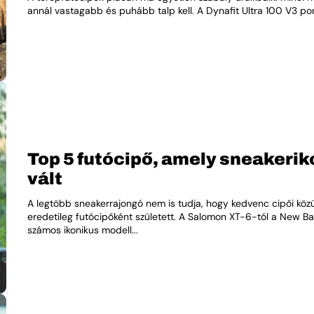
annál vastagabb és puhább talp kell. A Dynafit Ultra 100 V3 pont
Top 5 futócipő, amely sneakeri
vált
A legtöbb sneakerrajongó nem is tudja, hogy kedvenc cipői köz
eredetileg futócipőként született. A Salomon XT-6-tól a New B
számos ikonikus modell...