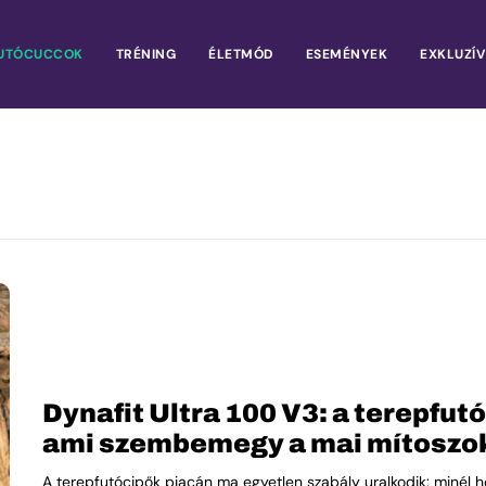
UTÓCUCCOK
TRÉNING
ÉLETMÓD
ESEMÉNYEK
EXKLUZÍV
Dynafit Ultra 100 V3: a terepfut
ami szembemegy a mai mítoszo
A terepfutócipők piacán ma egyetlen szabály uralkodik: minél h