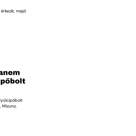
érkezik, majd
hanem
ipőbolt
Nyúlcipőbolt
, Mizuno,