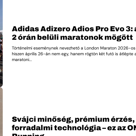
Adidas Adizero Adios Pro Evo 3: 
2 órán belüli maratonok mögött
Történelmi eseménynek nevezhető a London Maraton 2026-os
hiszen április 26-án nem egy, hanem rögtön két futó is átlépte a
maratoni...
Svájci minőség, prémium érzés,
forradalmi technológia – ez az O