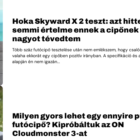
Hoka Skyward X 2 teszt: azt hit
semmi értelme ennek a cipőnek 
nagyot tévedtem
Több száz futócipő tesztelése után nem emlékszem, hogy csa
valaha ekkorát egy cipőben pozitív irányban. A specifikáció és 
alapján én nem igazán...
Milyen gyors lehet egy ennyire 
futócipő? Kipróbáltuk az ON
Cloudmonster 3-at