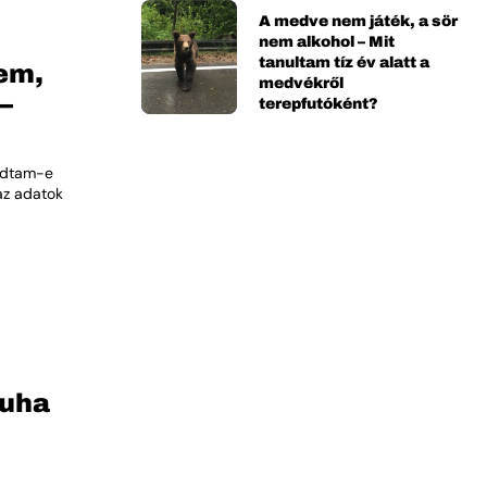
A medve nem játék, a sör
nem alkohol – Mit
tanultam tíz év alatt a
tem,
medvékről
–
terepfutóként?
lódtam-e
az adatok
puha