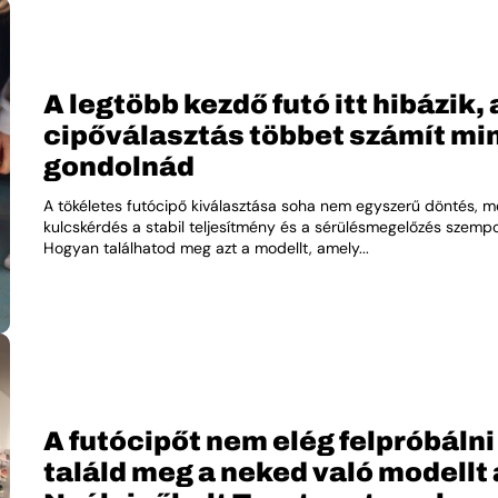
A legtöbb kezdő futó itt hibázik, 
cipőválasztás többet számít mi
gondolnád
A tökéletes futócipő kiválasztása soha nem egyszerű döntés, m
kulcskérdés a stabil teljesítmény és a sérülésmegelőzés szempo
Hogyan találhatod meg azt a modellt, amely...
A futócipőt nem elég felpróbálni 
találd meg a neked való modellt 