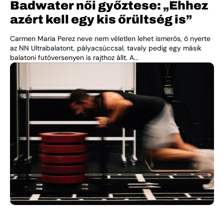
Badwater női győztese: „Ehhez
azért kell egy kis őrültség is”
Carmen Maria Perez neve nem véletlen lehet ismerős, ő nyerte
az NN Ultrabalatont, pályacsúccsal, tavaly pedig egy másik
balatoni futóversenyen is rajthoz állt. A...