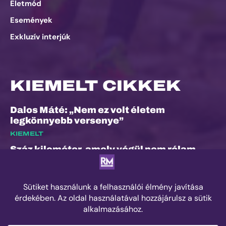
Életmód
Események
Exkluzív interjúk
KIEMELT CIKKEK
Dalos Máté: „Nem ez volt életem
legkönnyebb versenye”
KIEMELT
Száz kilométer, amely végül nem rólam
szólt
KIEMELT
Kilian Jornet hiánya sem törheti meg a
Sierre-Zinal varázsát, izgalmas verseny
jöhet a négyezres csúcsok között
KIEMELT