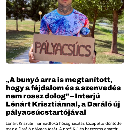
„A bunyó arra is megtanított,
hogy a fájdalom és a szenvedés
nem rossz dolog” – Interjú
Lénárt Krisztiánnal, a Daráló új
pályacsúcstartójával
Lénárt Krisztián harmadfokú hőségriasztás közepette döntötte
meg a Daráló pályacsúcsát. A profi K-1 és hatszoros amatőr