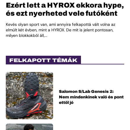
Ezért lett a HYROX ekkora hype,
és ezt nyerheted vele futóként
Kevés olyan sport van, ami annyira felkapottá vált volna az
elmúlt két évben, mint a HYROX. De mit is jelent pontosan,
milyen blokkokból áll,...
FELKAPOTT TÉMÁK
Salomon S/Lab Genesis 2:
Nem mindenkinek való és pont
ettől jó