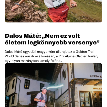
Dalos Máté: „Nem ez volt
életem legkönnyebb versenye”
Dalos Máté egyedüli magyarként állt rajthoz a Golden Trail
World Series ausztriai állomásán, a Pitz Alpine Glacier Trailen,
egy olyan mezőnyben, amely felér a...