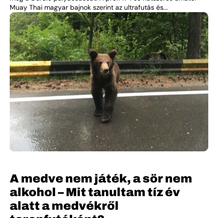
Muay Thai magyar bajnok szerint az ultrafutás és...
A medve nem játék, a sör nem
alkohol – Mit tanultam tíz év
alatt a medvékről