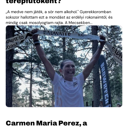
terepfutóként?
„A medve nem játék, a sör nem alkohol." Gyerekkoromban
sokszor hallottam ezt a mondást az erdélyi rokonaimtól, és
mindig csak mosolyogtam rajta. A Mecsekben...
Carmen Maria Perez, a