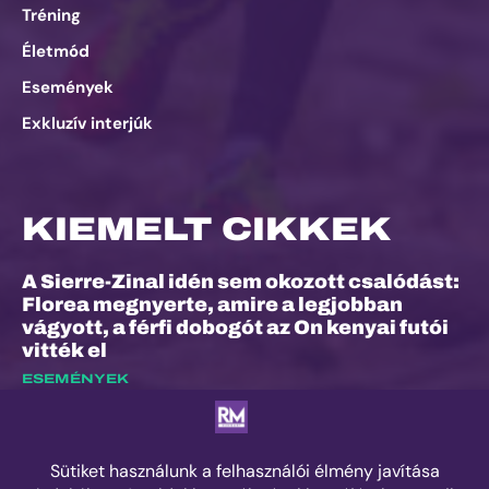
Tréning
Életmód
Események
Exkluzív interjúk
KIEMELT CIKKEK
A Sierre-Zinal idén sem okozott csalódást:
Florea megnyerte, amire a legjobban
vágyott, a férfi dobogót az On kenyai futói
vitték el
ESEMÉNYEK
Dalos Máté: „Nem ez volt életem
legkönnyebb versenye”
EXKLUZÍV INTERJÚK