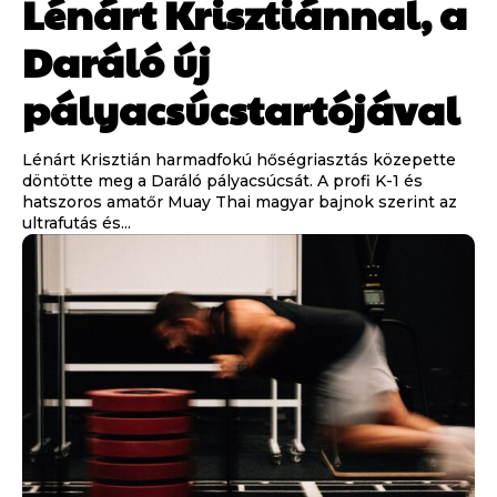
Lénárt Krisztiánnal, a
Daráló új
pályacsúcstartójával
Lénárt Krisztián harmadfokú hőségriasztás közepette
döntötte meg a Daráló pályacsúcsát. A profi K-1 és
hatszoros amatőr Muay Thai magyar bajnok szerint az
ultrafutás és...