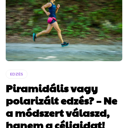
EDZÉS
Piramidális vagy
polarizált edzés? – Ne
a módszert válaszd,
hanem a céljaidat!