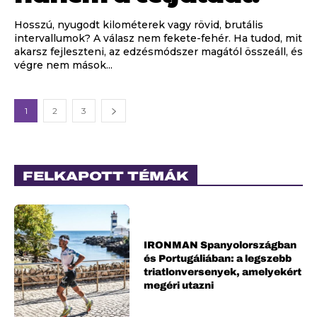
Hosszú, nyugodt kilométerek vagy rövid, brutális
intervallumok? A válasz nem fekete-fehér. Ha tudod, mit
akarsz fejleszteni, az edzésmódszer magától összeáll, és
végre nem mások...
1
2
3
FELKAPOTT TÉMÁK
IRONMAN Spanyolországban
és Portugáliában: a legszebb
triatlonversenyek, amelyekért
megéri utazni