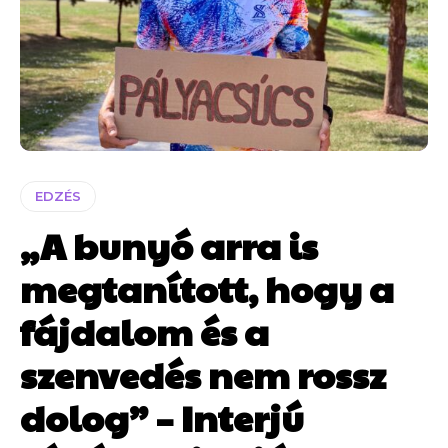
EDZÉS
„A bunyó arra is
megtanított, hogy a
fájdalom és a
szenvedés nem rossz
dolog” – Interjú