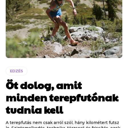
EDZÉS
Öt dolog, amit
minden terepfutónak
tudnia kell
A terepfutás nem csak arról szól, hány kilométert futsz
le. Szintemelkedés, technika, törzserő és frissítés, ezek