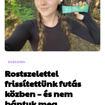
EGÉSZSÉG
Rostszelettel
frissítettünk futás
közben – és nem
bántuk meg