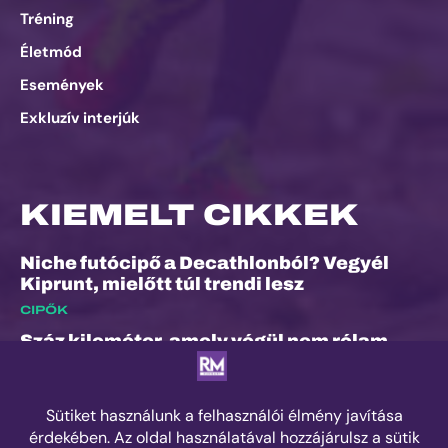
Tréning
Életmód
Események
Exkluzív interjúk
KIEMELT CIKKEK
Niche futócipő a Decathlonból? Vegyél
Kiprunt, mielőtt túl trendi lesz
CIPŐK
Száz kilométer, amely végül nem rólam
szólt
ESEMÉNYEK
Kilian Jornet hiánya sem törheti meg a
Sierre-Zinal varázsát, izgalmas verseny