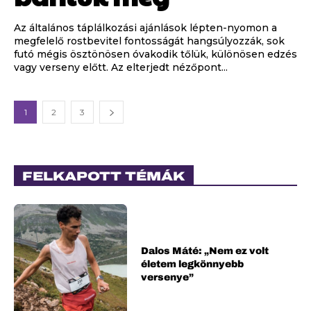
Az általános táplálkozási ajánlások lépten-nyomon a
megfelelő rostbevitel fontosságát hangsúlyozzák, sok
futó mégis ösztönösen óvakodik tőlük, különösen edzés
vagy verseny előtt. Az elterjedt nézőpont...
1
2
3
FELKAPOTT TÉMÁK
Dalos Máté: „Nem ez volt
életem legkönnyebb
versenye”