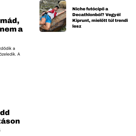
Niche futócipő a
Decathlonból? Vegyél
ormád,
Kiprunt, mielőtt túl trendi
lesz
 nem a
zdődik a
özeledik. A
edd
utáson
s