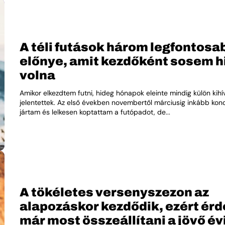
A téli futások három legfontosa
előnye, amit kezdőként sosem h
volna
Amikor elkezdtem futni, hideg hónapok eleinte mindig külön kihí
jelentettek. Az első években novembertől márciusig inkább ko
jártam és lelkesen koptattam a futópadot, de...
A tökéletes versenyszezon az
alapozáskor kezdődik, ezért ér
már most összeállítani a jövő év