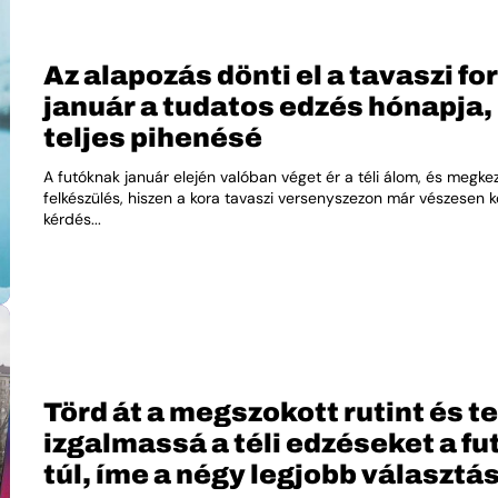
Az alapozás dönti el a tavaszi f
január a tudatos edzés hónapja,
teljes pihenésé
A futóknak január elején valóban véget ér a téli álom, és megke
felkészülés, hiszen a kora tavaszi versenyszezon már vészesen k
kérdés...
Törd át a megszokott rutint és t
izgalmassá a téli edzéseket a f
túl, íme a négy legjobb választá