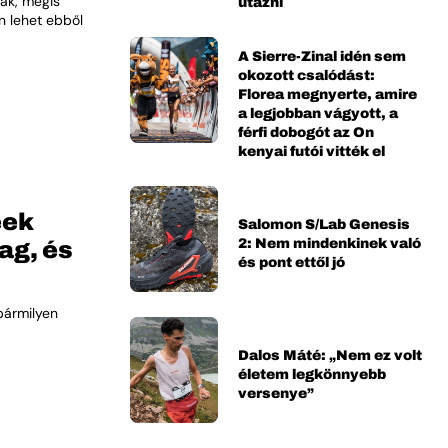
ák, mégis
utazni
n lehet ebből
A Sierre-Zinal idén sem
okozott csalódást:
Florea megnyerte, amire
a legjobban vágyott, a
férfi dobogót az On
kenyai futói vitték el
eek
Salomon S/Lab Genesis
ag, és
2: Nem mindenkinek való
és pont ettől jó
bármilyen
Dalos Máté: „Nem ez volt
életem legkönnyebb
versenye”