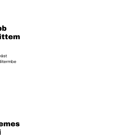
bb
ittem
vást
nditermbe
demes
i