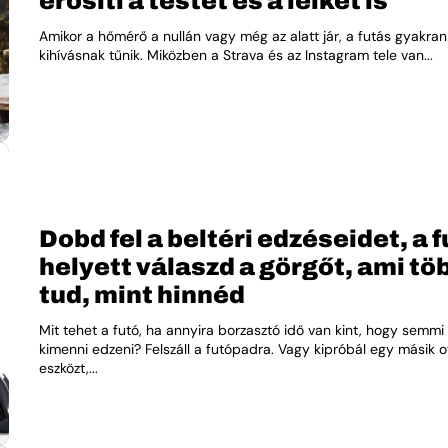
erősíti a testet és a lelket is
Amikor a hőmérő a nullán vagy még az alatt jár, a futás gyakran
kihívásnak tűnik. Miközben a Strava és az Instagram tele van...
Dobd fel a beltéri edzéseidet, a 
helyett válaszd a görgőt, ami tö
tud, mint hinnéd
Mit tehet a futó, ha annyira borzasztó idő van kint, hogy semmi
kimenni edzeni? Felszáll a futópadra. Vagy kipróbál egy másik o
eszközt,...