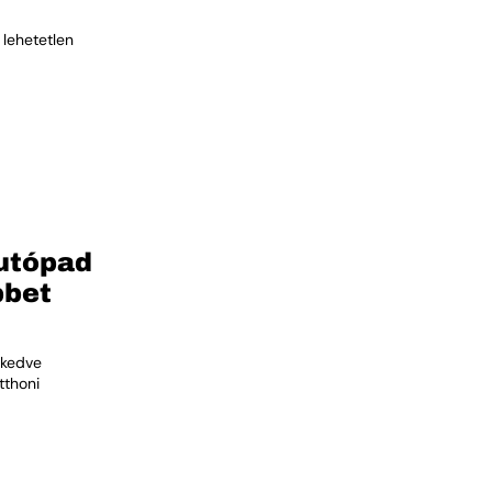
 lehetetlen
futópad
bbet
 kedve
tthoni