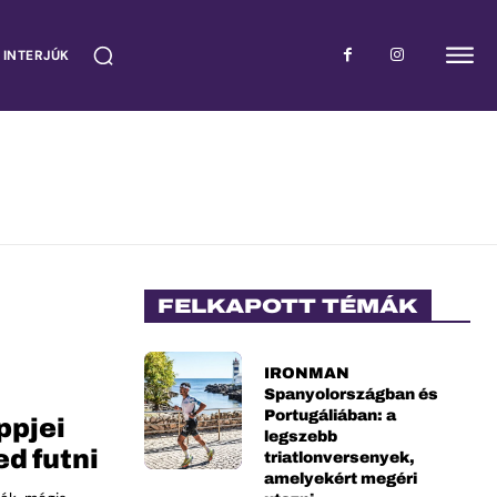
 INTERJÚK
FELKAPOTT TÉMÁK
IRONMAN
Spanyolországban és
Portugáliában: a
ppjei
legszebb
d futni
triatlonversenyek,
amelyekért megéri