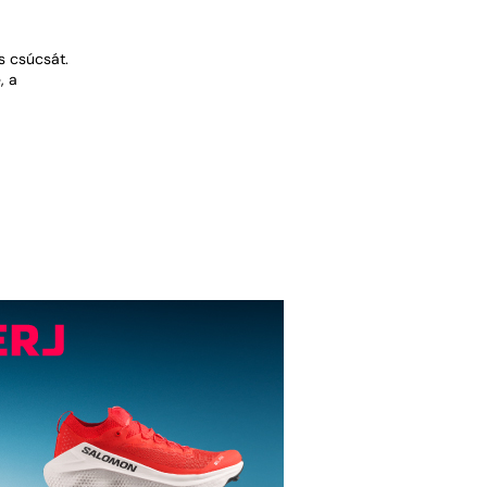
s csúcsát.
, a