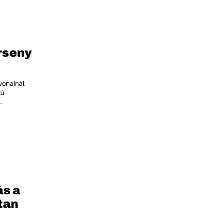
rseny
vonalnál.
zú
.
ás a
tan