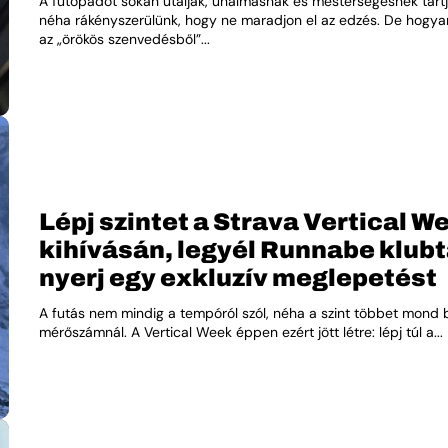
A futópadot sokan utálják, unalmasnak és mesterségesnek tartj
néha rákényszerülünk, hogy ne maradjon el az edzés. De hogya
az „örökös szenvedésből”...
Lépj szintet a Strava Vertical W
kihívásán, legyél Runnabe klubt
nyerj egy exkluzív meglepetést
A futás nem mindig a tempóról szól, néha a szint többet mond 
mérőszámnál. A Vertical Week éppen ezért jött létre: lépj túl a...