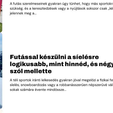
A futás szerelmeseinek gyakran úgy tűnhet, hogy más sportokra
szükség, és a keresztedzések vagy a nyújtások sokszor csak „k
jelennek meg a...
Futással készülni a síelésre
logikusabb, mint hinnéd, és négy
szól mellette
A téli sportok iránti lelkesedés gyakran jóval megelőzi a fizikai fe
síelés, snowboardozás vagy a robbanásszerűen népszerűvé váló
sokak számára évente mindössze...