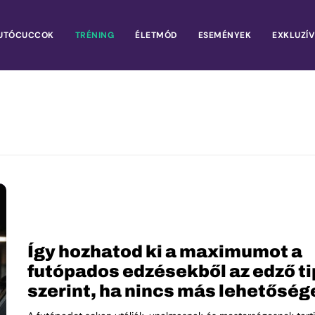
UTÓCUCCOK
TRÉNING
ÉLETMÓD
ESEMÉNYEK
EXKLUZÍV
Így hozhatod ki a maximumot a
futópados edzésekből az edző ti
szerint, ha nincs más lehetősége