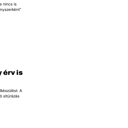
 nincs is
ényszerként”
 érv is
lkészülést. A
 sítúrázás