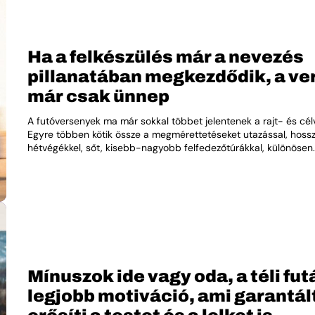
Ha a felkészülés már a nevezés
pillanatában megkezdődik, a ve
már csak ünnep
A futóversenyek ma már sokkal többet jelentenek a rajt- és cél
Egyre többen kötik össze a megmérettetéseket utazással, hoss
hétvégékkel, sőt, kisebb-nagyobb felfedezőtúrákkal, különösen..
Mínuszok ide vagy oda, a téli fut
legjobb motiváció, ami garantál