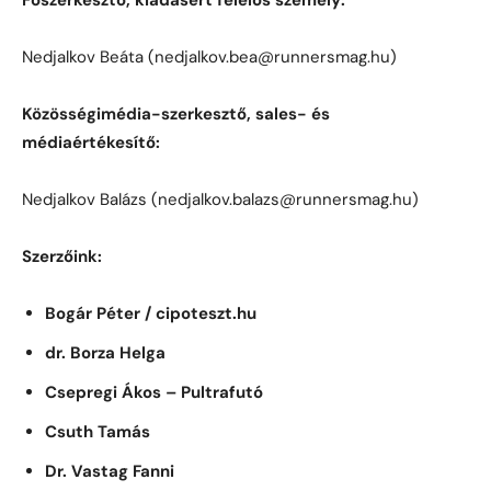
Nedjalkov Beáta (nedjalkov.bea@runnersmag.hu)
Közösségimédia-szerkesztő, sales- és
médiaértékesítő:
Nedjalkov Balázs (nedjalkov.balazs@runnersmag.hu)
Szerzőink:
Bogár Péter / cipoteszt.hu
dr. Borza Helga
Csepregi Ákos – Pultrafutó
Csuth Tamás
Dr. Vastag Fanni