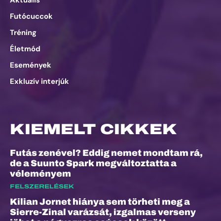
Futócuccok
Tréning
Életmód
Események
Exkluzív interjúk
KIEMELT CIKKEK
Futás zenével? Eddig nemet mondtam rá,
de a Suunto Spark megváltoztatta a
véleményem
FELSZERELÉSEK
Kilian Jornet hiánya sem törheti meg a
Sierre-Zinal varázsát, izgalmas verseny