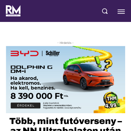
- Hirdetés -
Több, mint futóverseny –
az NN Ultrabalaton után