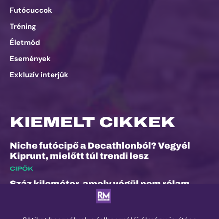
Futócuccok
Tréning
Életmód
Események
Exkluzív interjúk
KIEMELT CIKKEK
Niche futócipő a Decathlonból? Vegyél
Kiprunt, mielőtt túl trendi lesz
CIPŐK
Száz kilométer, amely végül nem rólam
szólt
ESEMÉNYEK