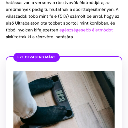
hatással van a verseny a résztvevők életmódjára, az
eredmények pedig túlmutatnak a sportteljesítményen. A
válaszadók több mint fele (51%) számolt be arról, hogy az
első Ultrabalaton óta többet sportol, mint korábban, és
tízből nyolcan kifejezetten
egészségesebb életmódot
alakítottak ki a részvétel hatására.
EZT OLVASTAD MÁR?