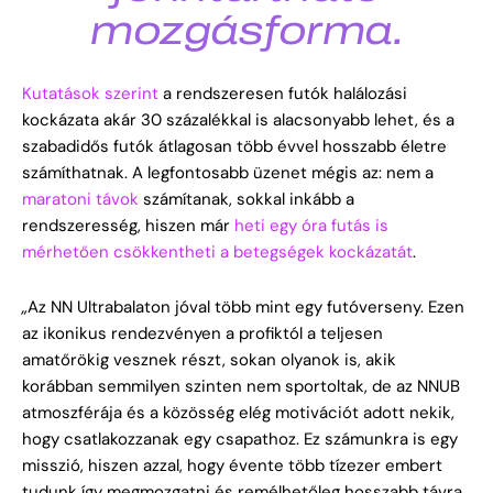
mozgásforma.
Kutatások szerint
a rendszeresen futók halálozási
kockázata akár 30 százalékkal is alacsonyabb lehet, és a
szabadidős futók átlagosan több évvel hosszabb életre
számíthatnak. A legfontosabb üzenet mégis az: nem a
maratoni távok
számítanak, sokkal inkább a
rendszeresség, hiszen már
heti egy óra futás is
mérhetően csökkentheti a betegségek kockázatát
.
„
Az NN Ultrabalaton jóval több mint egy futóverseny. Ezen
az ikonikus rendezvényen a profiktól a teljesen
amatőrökig vesznek részt, sokan olyanok is, akik
korábban semmilyen szinten nem sportoltak, de az NNUB
atmoszférája és a közösség elég motivációt adott nekik,
hogy csatlakozzanak egy csapathoz. Ez számunkra is egy
misszió, hiszen azzal, hogy évente több tízezer embert
tudunk így megmozgatni és remélhetőleg hosszabb távra