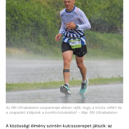
Az NN Ultrabalaton szuperereje abban rejlik, hogy a közös célért és
a csapatért kilépünk a komfortzónánkból – Kép: NN Ultrabalaton
A közösségi élmény szintén kulcsszerepet játszik: az