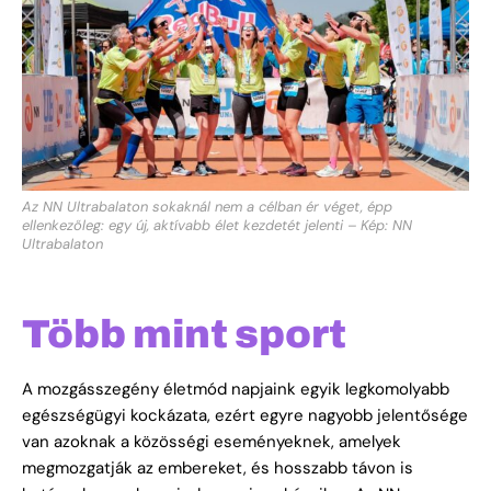
Az NN Ultrabalaton sokaknál nem a célban ér véget, épp
ellenkezőleg: egy új, aktívabb élet kezdetét jelenti – Kép: NN
Ultrabalaton
Több mint sport
A mozgásszegény életmód napjaink egyik legkomolyabb
egészségügyi kockázata, ezért egyre nagyobb jelentősége
van azoknak a közösségi eseményeknek, amelyek
megmozgatják az embereket, és hosszabb távon is