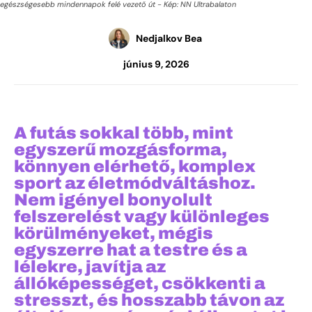
egészségesebb mindennapok felé vezető út - Kép: NN Ultrabalaton
Nedjalkov Bea
június 9, 2026
A futás sokkal több, mint
egyszerű mozgásforma,
könnyen elérhető, komplex
sport az életmódváltáshoz.
Nem igényel bonyolult
felszerelést vagy különleges
körülményeket, mégis
egyszerre hat a testre és a
lélekre, javítja az
állóképességet, csökkenti a
stresszt, és hosszabb távon az