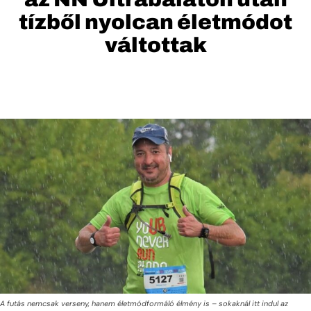
tízből nyolcan életmódot
váltottak
A futás nemcsak verseny, hanem életmódformáló élmény is – sokaknál itt indul az