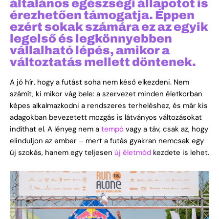
általános egészségi állapotot is
érezhetően támogatja. Éppen
ezért sokak számára ez az egyik
legelső és legkönnyebben
vállalható lépés, amikor a
változtatás mellett döntenek.
A jó hír, hogy a futást soha nem késő elkezdeni. Nem
számít, ki mikor vág bele: a szervezet minden életkorban
képes alkalmazkodni a rendszeres terheléshez, és már kis
adagokban bevezetett mozgás is látványos változásokat
indíthat el. A lényeg nem a
tempó
vagy a táv, csak az, hogy
elinduljon az ember – mert a futás gyakran nemcsak egy
új szokás, hanem egy teljesen
új életmód
kezdete is lehet.