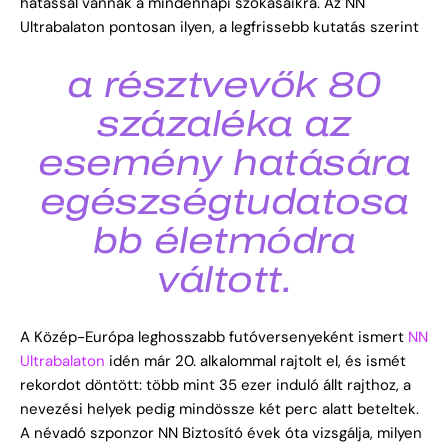
hatással vannak a mindennapi szokásaikra. Az NN
Ultrabalaton pontosan ilyen, a legfrissebb kutatás szerint
a résztvevők 80
százaléka az
esemény hatására
egészségtudatosa
bb életmódra
váltott.
A Közép-Európa leghosszabb futóversenyeként ismert
NN
Ultrabalaton
idén már 20. alkalommal rajtolt el, és ismét
rekordot döntött: több mint 35 ezer induló állt rajthoz, a
nevezési helyek pedig mindössze két perc alatt beteltek.
A névadó szponzor NN Biztosító évek óta vizsgálja, milyen