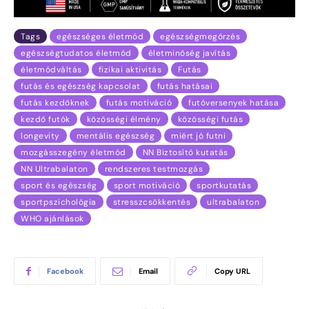
Tags
egészséges életmód
egészségmegőrzés
egészségtudatos életmód
életminőség javítás
életmódváltás
fizikai aktivitás
Futás
futás és egészség kapcsolat
futás hatásai
futás kezdőknek
futás motiváció
futóversenyek hatása
kezdő futók
közösségi élmény
közösségi futás
longevity
mentális egészség
miért jó futni
mozgásszegény életmód
NN Biztosító kutatás
NN Ultrabalaton
rendszeres testmozgás
sport és egészség
sport motiváció
sportkutatás
sportpszichológia
stresszcsökkentés
ultrabalaton
WHO ajánlások
Facebook
Email
Copy URL