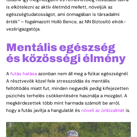
is elkötelezni az aktív életmód mellett, növeljük az
egészségtudatosságot, ami önmagában is társadalmi
érték
”
– fogalmazott Holló Bence, az NN Biztosító elnök-
vezérigazgatója.
Mentális egészség
és közösségi élmény
A
futás hatása
azonban nem áll meg a fizikai egészségnél.
A résztvevők közel fele stresszoldás és mentális
feltöltődés miatt fut, minden negyedik pedig kifejezetten
pszichés terhelés csökkentésére használja a mozgást. A
megkérdezettek több mint harmada számolt be arról,
hogy a futás javítja a hangulatát és
növeli az önbizalmát
is.