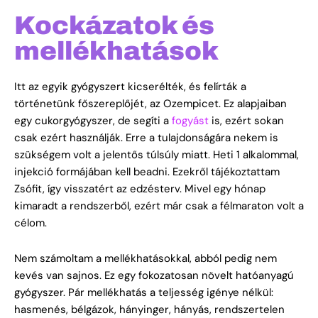
Kockázatok és
mellékhatások
Itt az egyik gyógyszert kicserélték, és felírták a
történetünk főszereplőjét, az Ozempicet. Ez alapjaiban
egy cukorgyógyszer, de segíti a
fogyást
is, ezért sokan
csak ezért használják. Erre a tulajdonságára nekem is
szükségem volt a jelentős túlsúly miatt. Heti 1 alkalommal,
injekció formájában kell beadni. Ezekről tájékoztattam
Zsófit, így visszatért az edzésterv. Mivel egy hónap
kimaradt a rendszerből, ezért már csak a félmaraton volt a
célom.
Nem számoltam a mellékhatásokkal, abból pedig nem
kevés van sajnos. Ez egy fokozatosan növelt hatóanyagú
gyógyszer. Pár mellékhatás a teljesség igénye nélkül:
hasmenés, bélgázok, hányinger, hányás, rendszertelen