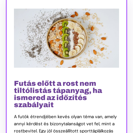
Futás előtt a rost nem
tiltólistás tápanyag, ha
ismered az időzítés
szabályait
A futók étrendjében kevés olyan téma van, amely
annyi kérdést és bizonytalanságot vet fel, mint a
rostbevitel. Egy jól összeállított sporttáplálkozás