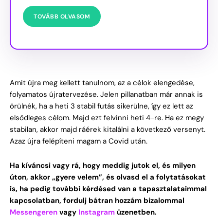
TOVÁBB OLVASOM
Amit újra meg kellett tanulnom, az a célok elengedése,
folyamatos újratervezése. Jelen pillanatban már annak is
örülnék, ha a heti 3 stabil futás sikerülne, így ez lett az
elsődleges célom. Majd ezt felvinni heti 4-re. Ha ez megy
stabilan, akkor majd ráérek kitalálni a következő versenyt.
Azaz újra felépíteni magam a Covid után.
Ha kíváncsi vagy rá, hogy meddig jutok el, és milyen
úton, akkor „gyere velem”, és olvasd el a folytatásokat
is, ha pedig további kérdésed van a tapasztalataimmal
kapcsolatban, fordulj bátran hozzám bizalommal
Messengeren
vagy
Instagram
üzenetben.