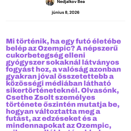
Nedjalkov Bea
június 8, 2026
Mi történik, ha egy futó életébe
belép az Ozempic? A népszerű
cukorbetegség elleni
gyógyszer sokaknál látványos
fogyást hoz, a valóság azonban
gyakran jóval összetettebb a
közösségi médiában látható
sikertörténeteknél. Olvasónk,
Csethe Zsolt személyes
története őszintén mutatja be,
hogyan változtatta meg a
futást, az edzéseket és a
mindennapokat az Ozempic,