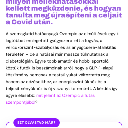
milyen mellékhatásokkal
kellett megküzdenie, és hogyan
tanulta meg újraépíteni a céljait
a Covid után.
A szemaglutid hatóanyagú Ozempic az elmúlt évek egyik
legtöbbet emlegetett gyógyszere lett a fogyás, a
vércukorszint-szabályozás és az anyagcsere-átalakítás
területén – de a hatásai már messze túlmutatnak a
diabetológián. Egyre több amatőr és hobbi sportoló,
köztük futók is beszámolnak arról, hogy a GLP-1-alapú
készítmény nemcsak a testsúlyukat változtatta meg,
hanem az edzéseikhez, az energiaszintjükhöz és a
teljesítményükhöz is új viszonyt teremtett. A kérdés így
egyre élesebb:
mit jelent az Ozempic a futás
szempontjából
?
EZT OLVASTAD MÁR?