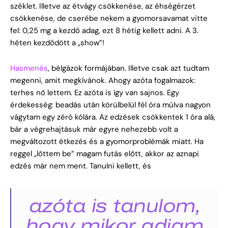
széklet. Illetve az étvágy csökkenése, az éhségérzet
csökkenése, de cserébe nekem a gyomorsavamat vitte
fel: 0,25 mg a kezdő adag, ezt 8 hétig kellett adni. A 3.
héten kezdődött a „show”!
Hasmenés
, bélgázok formájában. Illetve csak azt tudtam
megenni, amit megkívánok. Ahogy azóta fogalmazok:
terhes nő lettem. Ez azóta is így van sajnos. Egy
érdekesség: beadás után körülbelül fél óra múlva nagyon
vágytam egy zéró kólára. Az edzések csökkentek 1 óra alá,
bár a végrehajtásuk már egyre nehezebb volt a
megváltozott étkezés és a gyomorproblémák miatt. Ha
reggel „lőttem be” magam futás előtt, akkor az aznapi
edzés már nem ment. Tanulni kellett, és
azóta is tanulom,
hogy mikor adjam