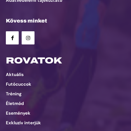
Adatvédelemi tájékoztató
Kövess minket
ROVATOK
Aktuális
Futócuccok
Tréning
Életmód
Események
Exkluzív interjúk