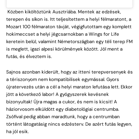
Közben kiköltöztünk Ausztriába. Mentek az edzések,
terepen és síkon is. Itt teljesítettem a helyi félmaratont, a
Mozart 100 félmaraton távját, végigfutottam egy komplett
hokimeccset a helyi jégcsarnokban a Wings for Life
keretein belül, valamint Németországban egy téli terep FM
is meglett, igazi alpesi körülmények között. Jól ment a
futás, és élveztem is.
Sajnos azonban kiderült, hogy az itteni terepversenyek és
a tériszonyom nem kompatibilisek egymással. Gyors
újratervezés után a cél a helyi maraton lefutása lett. Ekkor
jött a következő labor! A gyógyszerek kevésnek
bizonyultak! Újra magas a cukor, és nem is kicsit! A
háziorvosom elküldött egy diabetológiai centrumba.
Zsófival pedig abban maradtunk, hogy a centrumban
történt látogatásig nincs edzésterv. De azért futás legyen,
ha jól esik.