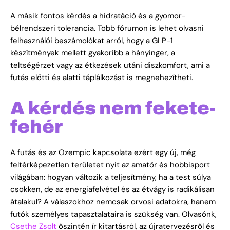
A másik fontos kérdés a hidratáció és a gyomor-
bélrendszeri tolerancia. Több fórumon is lehet olvasni
felhasználói beszámolókat arról, hogy a GLP-1
készítmények mellett gyakoribb a hányinger, a
teltségérzet vagy az étkezések utáni diszkomfort, ami a
futás előtti és alatti táplálkozást is megnehezítheti.
A kérdés nem fekete-
fehér
A futás és az Ozempic kapcsolata ezért egy új, még
feltérképezetlen területet nyit az amatőr és hobbisport
világában: hogyan változik a teljesítmény, ha a test súlya
csökken, de az energiafelvétel és az étvágy is radikálisan
átalakul? A válaszokhoz nemcsak orvosi adatokra, hanem
futók személyes tapasztalataira is szükség van. Olvasónk,
Csethe Zsolt
őszintén ír kitartásról, az újratervezésről és