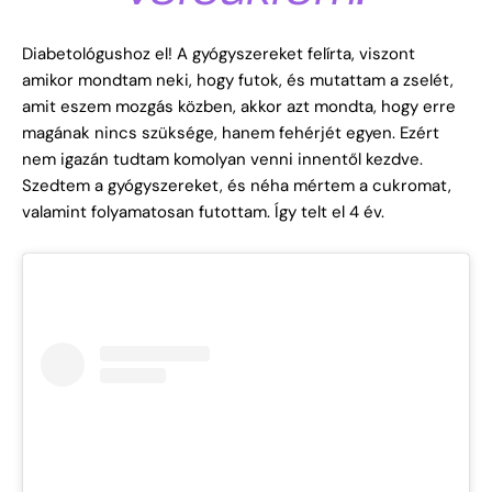
Diabetológushoz el! A gyógyszereket felírta, viszont
amikor mondtam neki, hogy futok, és mutattam a zselét,
amit eszem mozgás közben, akkor azt mondta, hogy erre
magának nincs szüksége, hanem fehérjét egyen. Ezért
nem igazán tudtam komolyan venni innentől kezdve.
Szedtem a gyógyszereket, és néha mértem a cukromat,
valamint folyamatosan futottam. Így telt el 4 év.