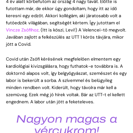
4 év alatt körbefutom az ország 4 nagy tavát. Előtte is
futottam már, de ekkor úgy gondoltam, hogy itt az idő
keresni egy edzőt. Akkori kollégám, aki járatosabb volt a
futóedzők világában, segítségét kértem. Így jutottam el
Vincze Zsófihoz
. (Itt is köszi, Levi!) A Velencei-tó megvolt.
Javában zajlott a felkészülés az UTT 1 körös távjára, mikor
jött a Covid.
Covid után Zsófi kérésének megfelelően elmentem egy
kardiológiai kivizsgálásra, hogy futhatok-e továbbra is. A
doktornő alapos volt, így belgyógyászat, szemészet és egy
labor is bekerült a sorba. A szívemmel és belügyileg
minden rendben volt. Kiderült, hogy távolra már kell a
szemüveg. Ezek még jó hírek voltak. Bár az UTT-t el kellett
engednem. A labor után jött a feketeleves.
Nagyon magas a
vércukrom!