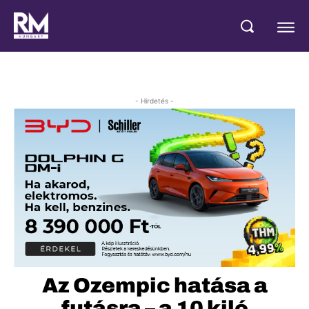
- Hirdetés -
Az Ozempic hatása a
futásra – a 10 kiló