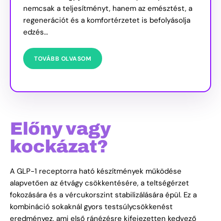
nemcsak a teljesítményt, hanem az emésztést, a
regenerációt és a komfortérzetet is befolyásolja
edzés…
TOVÁBB OLVASOM
Előny vagy
kockázat?
A GLP-1 receptorra ható készítmények működése
alapvetően az étvágy csökkentésére, a teltségérzet
fokozására és a vércukorszint stabilizálására épül. Ez a
kombináció sokaknál gyors testsúlycsökkenést
eredményez, ami első ránézésre kifejezetten kedvező