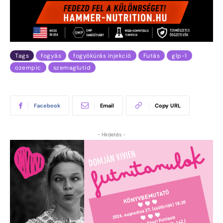
Tags
fogyás
fogyókúrás injekció
Futás
glp-1
ozempic
szemaglutid
Facebook
Email
Copy URL
- Hirdetés -