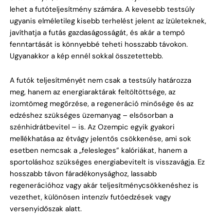
lehet a futóteljesítmény számára. A kevesebb testsúly
ugyanis elméletileg kisebb terhelést jelent az ízületeknek,
javíthatja a futás gazdaságosságát, és akár a tempó
fenntartását is könnyebbé teheti hosszabb távokon.
Ugyanakkor a kép ennél sokkal összetettebb.
A futók teljesítményét nem csak a testsúly határozza
meg, hanem az energiaraktárak feltöltöttsége, az
izomtömeg megőrzése, a regeneráció minősége és az
edzéshez szükséges üzemanyag – elsősorban a
szénhidrátbevitel – is. Az Ozempic egyik gyakori
mellékhatása az étvágy jelentős csökkenése, ami sok
esetben nemcsak a „felesleges” kalóriákat, hanem a
sportoláshoz szükséges energiabevitelt is visszavágja. Ez
hosszabb távon fáradékonysághoz, lassabb
regenerációhoz vagy akár teljesítménycsökkenéshez is
vezethet, különösen intenzív futóedzések vagy
versenyidőszak alatt.