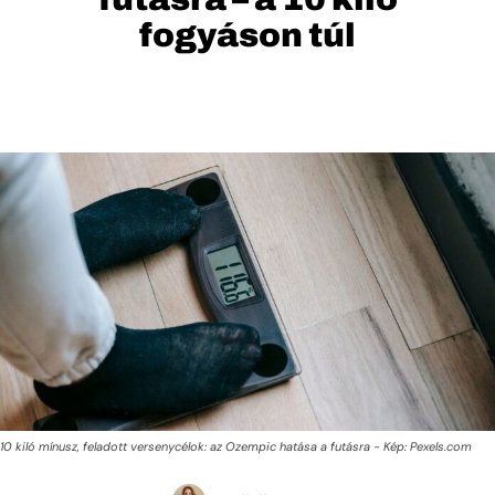
fogyáson túl
10 kiló mínusz, feladott versenycélok: az Ozempic hatása a futásra - Kép: Pexels.com