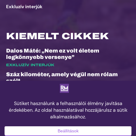
Exkluzív interjúk
KIEMELT CIKKEK
Dalos Máté: „Nem ez volt életem
legkönnyebb versenye”
EXKLUZÍV INTERJÚK
Száz kilométer, amely végül nem rólam
szólt
ESEMÉNYEK
„A bunyó arra is megtanított, hogy a
fájdalom és a szenvedés nem rossz dolog”
– Interjú Lénárt Krisztiánnal, a Daráló új
pályacsúcstartójával
EDZÉS