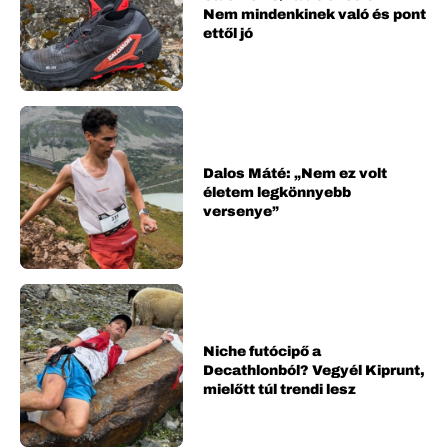
Nem mindenkinek való és pont
ettől jó
Dalos Máté: „Nem ez volt
életem legkönnyebb
versenye”
Niche futócipő a
Decathlonból? Vegyél Kiprunt,
mielőtt túl trendi lesz