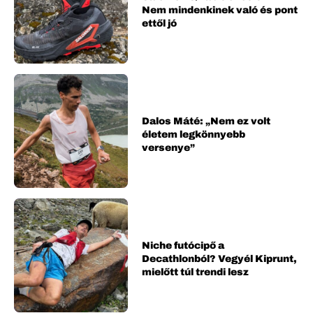
Nem mindenkinek való és pont
ettől jó
Dalos Máté: „Nem ez volt
életem legkönnyebb
versenye”
Niche futócipő a
Decathlonból? Vegyél Kiprunt,
mielőtt túl trendi lesz