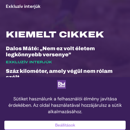
Exkluzív interjúk
KIEMELT CIKKEK
Dalos Máté: „Nem ez volt életem
legkönnyebb versenye”
EXKLUZÍV INTERJÚK
Száz kilométer, amely végül nem rólam
szólt
ESEMÉNYEK
„A bunyó arra is megtanított, hogy a
fájdalom és a szenvedés nem rossz dolog”
– Interjú Lénárt Krisztiánnal, a Daráló új
pályacsúcstartójával
EDZÉS