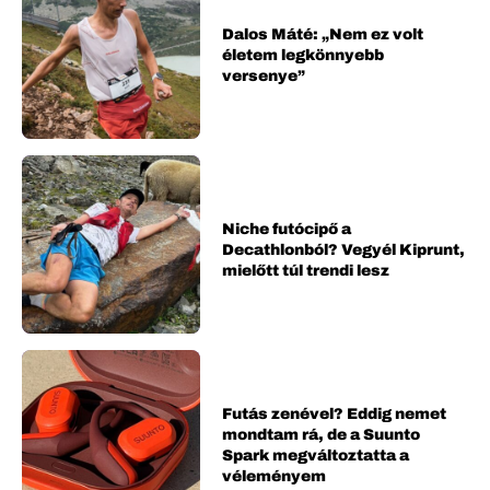
Dalos Máté: „Nem ez volt
életem legkönnyebb
versenye”
Niche futócipő a
Decathlonból? Vegyél Kiprunt,
mielőtt túl trendi lesz
Futás zenével? Eddig nemet
mondtam rá, de a Suunto
Spark megváltoztatta a
véleményem