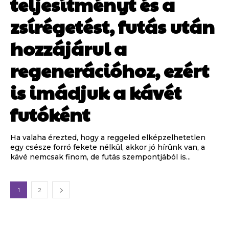
teljesítményt és a
zsírégetést, futás után
hozzájárul a
regenerációhoz, ezért
is imádjuk a kávét
futóként
Ha valaha érezted, hogy a reggeled elképzelhetetlen
egy csésze forró fekete nélkül, akkor jó hírünk van, a
kávé nemcsak finom, de futás szempontjából is...
1
2