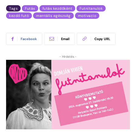
Tags
Futás
futás kezdőként
Futnitanulok
kezdő futó
mentális egészség
motivacio
Facebook
Email
Copy URL
- Hirdetés -