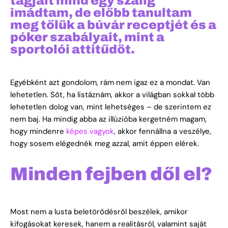
tagjait mind egy szálig
imádtam, de előbb tanultam
meg tőlük a búvár receptjét és a
póker szabályait, mint a
sportolói attitűdöt.
Egyébként azt gondolom, rám nem igaz ez a mondat. Van
lehetetlen. Sőt, ha listáznám, akkor a világban sokkal több
lehetetlen dolog van, mint lehetséges – de szerintem ez
nem baj. Ha mindig abba az illúzióba kergetném magam,
hogy mindenre
képes vagyok
, akkor fennállna a veszélye,
hogy sosem elégednék meg azzal, amit éppen elérek.
Minden fejben dől el?
Most nem a lusta beletörődésről beszélek, amikor
kifogásokat keresek, hanem a realitásról, valamint saját