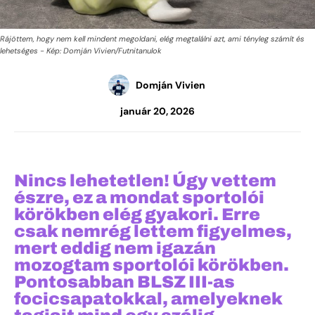
Rájöttem, hogy nem kell mindent megoldani, elég megtalálni azt, ami tényleg számít és
lehetséges - Kép: Domján Vivien/Futnitanulok
Domján Vivien
január 20, 2026
Nincs lehetetlen! Úgy vettem
észre, ez a mondat sportolói
körökben elég gyakori. Erre
csak nemrég lettem figyelmes,
mert eddig nem igazán
mozogtam sportolói körökben.
Pontosabban BLSZ III-as
focicsapatokkal, amelyeknek