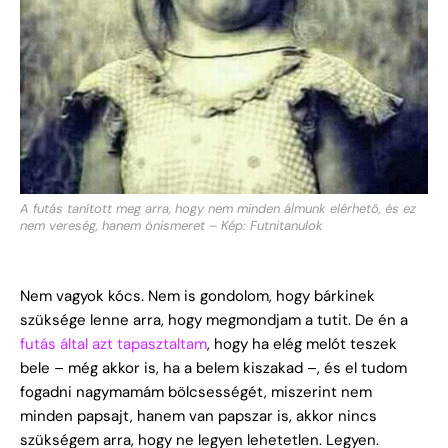
A futás tanított meg arra, hogy nem minden álmunk elérhető, és ez
nem vereség, hanem önismeret – Kép: Futnitanulok
Nem vagyok kócs. Nem is gondolom, hogy bárkinek
szüksége lenne arra, hogy megmondjam a tutit. De én a
futás által azt tapasztaltam
, hogy ha elég melót teszek
bele – még akkor is, ha a belem kiszakad –, és el tudom
fogadni nagymamám bölcsességét, miszerint nem
minden papsajt, hanem van papszar is, akkor nincs
szükségem arra, hogy ne legyen lehetetlen. Legyen.