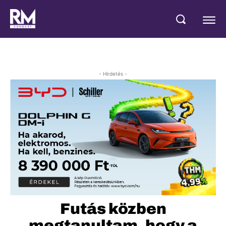
- Hirdetés -
Futás közben
megtanultam, hogy a