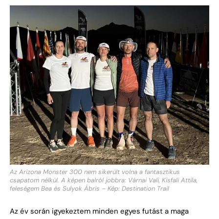
Az Arizona Monster 300 nem sikerült volna a fantasztikus
csapatom nélkül. A képen balról jobbra: Várnai Vali, Kisfali Attila,
feleségem Bea és Sulyok Ábris – Kép: Destination Trail
Az év során igyekeztem minden egyes futást a maga