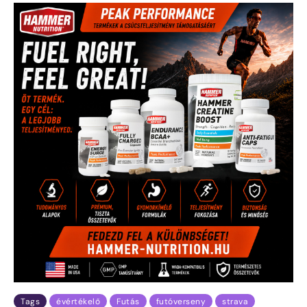
Tags
évértékelő
Futás
futóverseny
strava