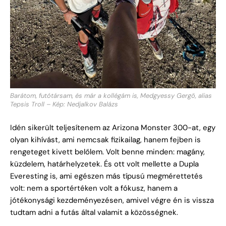
Barátom, futótársam, és már a kollégám is, Medgyessy Gergő, alias
Tepsis Troll – Kép: Nedjalkov Balázs
Idén sikerült teljesítenem az Arizona Monster 300-at, egy
olyan kihívást, ami nemcsak fizikailag, hanem fejben is
rengeteget kivett belőlem. Volt benne minden: magány,
küzdelem, határhelyzetek. És ott volt mellette a Dupla
Everesting is, ami egészen más típusú megmérettetés
volt: nem a sportértéken volt a fókusz, hanem a
jótékonysági kezdeményezésen, amivel végre én is vissza
tudtam adni a futás által valamit a közösségnek.