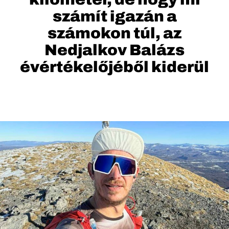
számít igazán a
számokon túl, az
Nedjalkov Balázs
évértékelőjéből kiderül