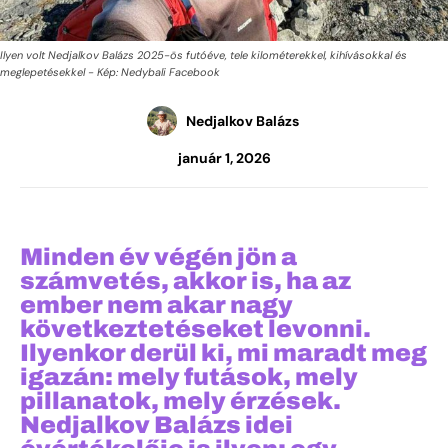
Ilyen volt Nedjalkov Balázs 2025-ös futóéve, tele kilométerekkel, kihívásokkal és
meglepetésekkel - Kép: Nedybali Facebook
Nedjalkov Balázs
január 1, 2026
Minden év végén jön a
számvetés, akkor is, ha az
ember nem akar nagy
következtetéseket levonni.
Ilyenkor derül ki, mi maradt meg
igazán: mely futások, mely
pillanatok, mely érzések.
Nedjalkov Balázs idei