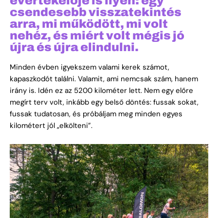
évértékelője is ilyen: egy
csendesebb visszatekintés
arra, mi működött, mi volt
nehéz, és miért volt mégis jó
újra és újra elindulni.
Minden évben igyekszem valami kerek számot,
kapaszkodót találni. Valamit, ami nemcsak szám, hanem
irány is. Idén ez az 5200 kilométer lett. Nem egy előre
megírt terv volt, inkább egy belső döntés: fussak sokat,
fussak tudatosan, és próbáljam meg minden egyes
kilométert jól „elkölteni”.