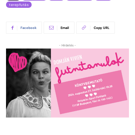
terepfutás
Facebook
Email
Copy URL
- Hirdetés -