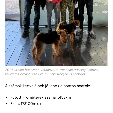
2025 utolsó hosszabb versenye, a Prosecco Running Festival,
tökéletes évzáró futás volt – Kép: Nedybali Facebook
A számok kedvelőinek jöjjenek a pontos adatok:
Futott kilométerek száma: 5152km
Szint: 173100m d+