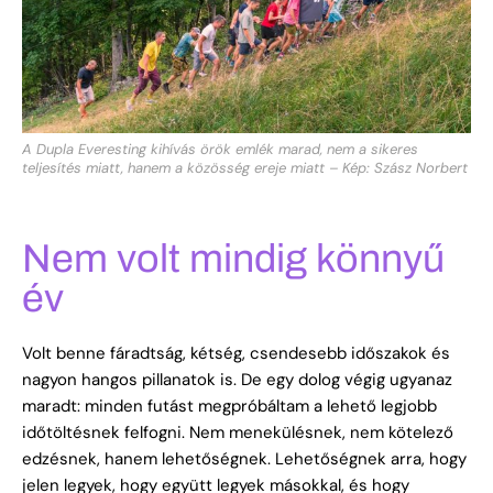
A Dupla Everesting kihívás örök emlék marad, nem a sikeres
teljesítés miatt, hanem a közösség ereje miatt – Kép: Szász Norbert
Nem volt mindig könnyű
év
Volt benne fáradtság, kétség, csendesebb időszakok és
nagyon hangos pillanatok is. De egy dolog végig ugyanaz
maradt: minden futást megpróbáltam a lehető legjobb
időtöltésnek felfogni. Nem menekülésnek, nem kötelező
edzésnek, hanem lehetőségnek. Lehetőségnek arra, hogy
jelen legyek, hogy együtt legyek másokkal, és hogy