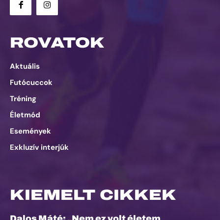
ROVATOK
Aktuális
Futócuccok
Tréning
Életmód
Események
Exkluzív interjúk
KIEMELT CIKKEK
Dalos Máté: „Nem ez volt életem