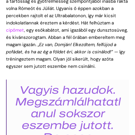
a tartósság és gyötrelmesség szempontjából inasba rakta
volna Rómeót és Júliát. Ugyanis ő éppen azokban a
percekben rajtolt el az Ultrabalatonon, így már kicsit
indokolatlannak éreztem a kérdést. Hát felhúztam a
cipőmet
, egy esőkabátot, ami igazából egy dunsztosüveg,
és kivánszorogtam. Abban a fél órában embereltem meg
magam igazán. „
Ez van, Domján! Elkezdtem, felfújod a
pofádat, és ha az ég a földet éri, akkor is csinálod!”
— így
tréningeztem magam. Olyan jól sikerült, hogy azóta
egyszer sem jutott eszembe nem csinálni.
Vagyis hazudok.
Megszámlálhatatl
anul sokszor
eszembe jutott.