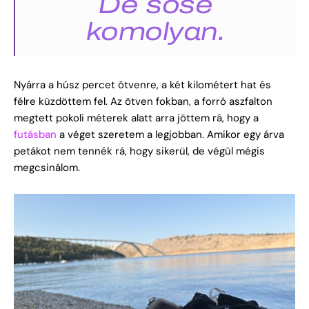
De sose
komolyan.
Nyárra a húsz percet ötvenre, a két kilométert hat és
félre küzdöttem fel. Az ötven fokban, a forró aszfalton
megtett pokoli méterek alatt arra jöttem rá, hogy a
futásban
a véget szeretem a legjobban. Amikor egy árva
petákot nem tennék rá, hogy sikerül, de végül mégis
megcsinálom.