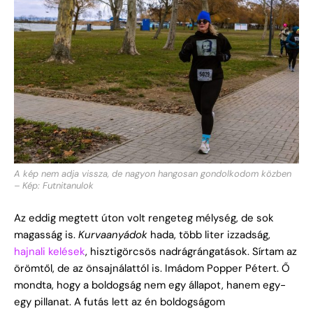
A kép nem adja vissza, de nagyon hangosan gondolkodom közben
– Kép: Futnitanulok
Az eddig megtett úton volt rengeteg mélység, de sok
magasság is.
Kurvaanyádok
hada, több liter izzadság,
hajnali kelések
, hisztigörcsös nadrágrángatások. Sírtam az
örömtől, de az önsajnálattól is. Imádom Popper Pétert. Ő
mondta, hogy a boldogság nem egy állapot, hanem egy-
egy pillanat. A futás lett az én boldogságom