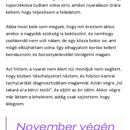
toporzékolva tudtam volna sírni, amikor nyaraláson órára
keltem, hogy teljesítsem a feladatom.
Abba most bele sem megyek, hogy mit éreztem akkor,
amikor a nagyobb szükség is beköszönt, és nemhogy
zsebkendő nem volt nálam, de egy kósza bokor se, ami
mögé elbújhattam volna. Egy elhagyatott kertbe kellett
bemásznom, és borostyánlevéllel törölgetni magam.
Azt hittem, a nyarat nem élem túl, mondjuk nem segített,
hogy közben Vészhelyzetet néztem, és folyton kamrai
tachycardiát diagnosztizáltam magamnál. Aztán végre „
hó
takará el a bérci tetőt
”, és eljött az én időm. Akkor végre
már láttam a leheletem, addig csak sejtettem, hogy
lélegzem.
November végén