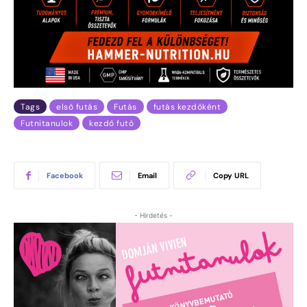
Tags
első futás
Futás
futás kezdőként
Futnitanulok
kezdő futó
Facebook
Email
Copy URL
- Hirdetés -