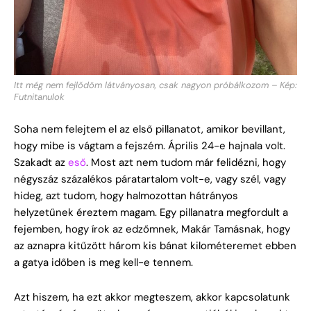
Itt még nem fejlődöm látványosan, csak nagyon próbálkozom – Kép:
Futnitanulok
Soha nem felejtem el az első pillanatot, amikor bevillant,
hogy mibe is vágtam a fejszém. Április 24-e hajnala volt.
Szakadt az
eső
. Most azt nem tudom már felidézni, hogy
négyszáz százalékos páratartalom volt-e, vagy szél, vagy
hideg, azt tudom, hogy halmozottan hátrányos
helyzetűnek éreztem magam. Egy pillanatra megfordult a
fejemben, hogy írok az edzőmnek, Makár Tamásnak, hogy
az aznapra kitűzött három kis bánat kilométeremet ebben
a gatya időben is meg kell-e tennem.
Azt hiszem, ha ezt akkor megteszem, akkor kapcsolatunk