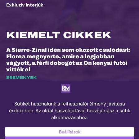
Exkluzív interjúk
KIEMELT CIKKEK
A Sierre-Zinal idén sem okozott csalódást:
Florea megnyerte, amire a legjobban
vágyott, a férfi dobogót az On kenyai futói
vitték el
ESEMÉNYEK
Dalos Máté: „Nem ez volt életem
legkönnyebb versenye”
EXKLUZÍV INTERJÚK
Száz kilométer, amely végül nem rólam
szólt
ESEMÉNYEK