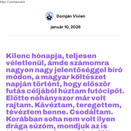
Kép: Futnitanulok
Domján Vivien
január 10, 2026
Kilenc hónapja, teljesen
véletlenül, ámde számomra
nagyon nagy jelentőséggel bíró
módon, a magyar költészet
napján történt, hogy először
futás céljából húztam futócipőt.
Előtte néhányszor már volt
rajtam. Kávéztam, teregettem,
tévéztem benne. Csodáltam.
Korábban soha nem volt ilyen
drága súzóm, mondjuk az is