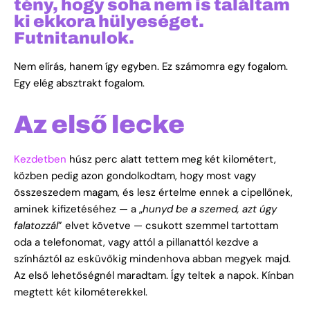
tény, hogy soha nem is találtam
ki ekkora hülyeséget.
Futnitanulok.
Nem elírás, hanem így egyben. Ez számomra egy fogalom.
Egy elég absztrakt fogalom.
Az első lecke
Kezdetben
húsz perc alatt tettem meg két kilométert,
közben pedig azon gondolkodtam, hogy most vagy
összeszedem magam, és lesz értelme ennek a cipellőnek,
aminek kifizetéséhez — a „
hunyd be a szemed, azt úgy
falatozzál
” elvet követve — csukott szemmel tartottam
oda a telefonomat, vagy attól a pillanattól kezdve a
színháztól az esküvőkig mindenhova abban megyek majd.
Az első lehetőségnél maradtam. Így teltek a napok. Kínban
megtett két kilométerekkel.