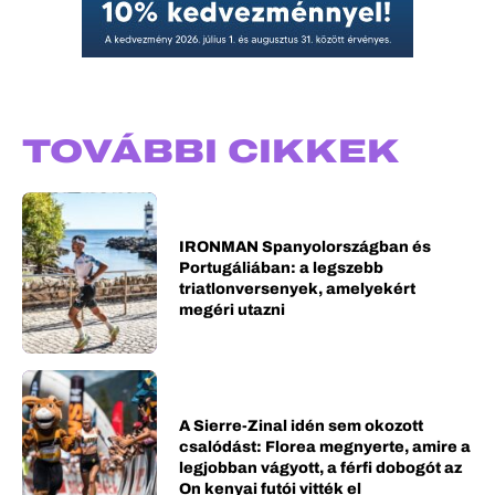
TOVÁBBI CIKKEK
IRONMAN Spanyolországban és
Portugáliában: a legszebb
triatlonversenyek, amelyekért
megéri utazni
A Sierre-Zinal idén sem okozott
csalódást: Florea megnyerte, amire a
legjobban vágyott, a férfi dobogót az
On kenyai futói vitték el