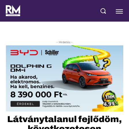
- Hirdetés -
Látványtalanul fejlődöm,
következetesen