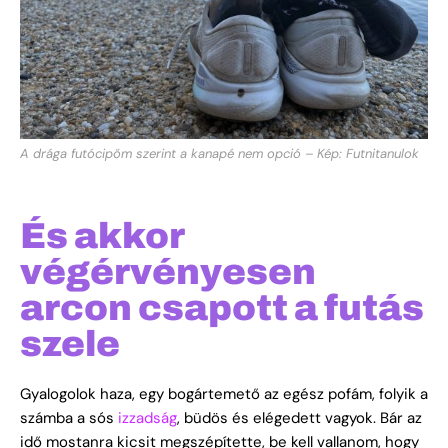
A drága futócipőm szerint a kanapé nem opció – Kép: Futnitanulok
És akkor
végérvényesen
arcon csapott a futás
szele
Gyalogolok haza, egy bogártemető az egész pofám, folyik a
számba a sós
izzadság
, büdös és elégedett vagyok. Bár az
idő mostanra kicsit megszépítette, be kell vallanom, hogy