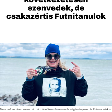
szenvedek, de
csakazértis Futnitanulok
Nem volt tervben, de most már következménye van és végérvényesen is Futnitanulok -