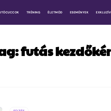
UTÓCUCCOK
TRÉNING
ÉLETMÓD
ESEMÉNYEK
EXKLUZÍV
ag:
futás kezdőké
EDZÉS