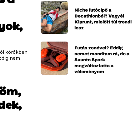
Niche futócipő a
Decathlonból? Vegyél
yok,
Kiprunt, mielőtt túl trendi
lesz
Futás zenével? Eddig
lói körökben
nemet mondtam rá, de a
eddig nem
Suunto Spark
megváltoztatta a
véleményem
döm,
dek,