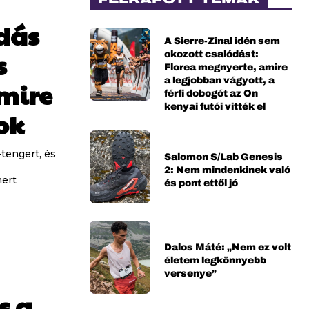
dás
A Sierre-Zinal idén sem
okozott csalódást:
s
Florea megnyerte, amire
a legjobban vágyott, a
amire
férfi dobogót az On
kenyai futói vitték el
ok
-tengert, és
Salomon S/Lab Genesis
2: Nem mindenkinek való
mert
és pont ettől jó
Dalos Máté: „Nem ez volt
életem legkönnyebb
versenye”
s a