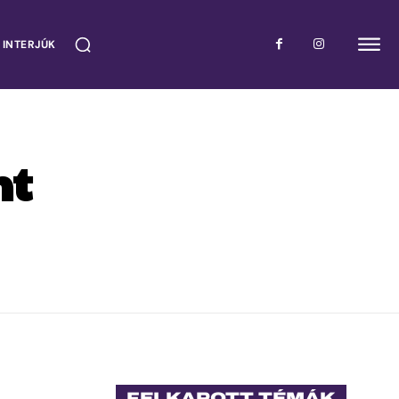
 INTERJÚK
nt
FELKAPOTT TÉMÁK