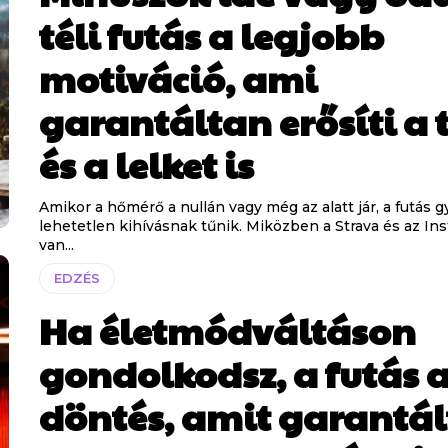
téli futás a legjobb
motiváció, ami
garantáltan erősíti a t
és a lelket is
Amikor a hőmérő a nullán vagy még az alatt jár, a futás 
lehetetlen kihívásnak tűnik. Miközben a Strava és az In
van...
EDZÉS
Ha életmódváltáson
gondolkodsz, a futás a
döntés, amit garantá