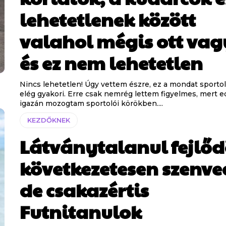
lehetetlenek között
valahol mégis ott vag
és ez nem lehetetlen
Nincs lehetetlen! Úgy vettem észre, ez a mondat sporto
elég gyakori. Erre csak nemrég lettem figyelmes, mert 
igazán mozogtam sportolói körökben....
KEZDŐKNEK
Látványtalanul fejlő
következetesen szenve
de csakazértis
Futnitanulok