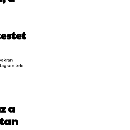
estet
gyakran
stagram tele
z a
ltan