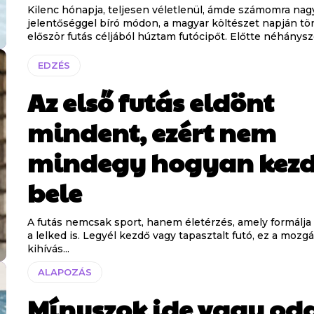
Kilenc hónapja, teljesen véletlenül, ámde számomra na
jelentőséggel bíró módon, a magyar költészet napján tö
először futás céljából húztam futócipőt. Előtte néhányszo
EDZÉS
Az első futás eldönt
mindent, ezért nem
mindegy hogyan kezd
bele
A futás nemcsak sport, hanem életérzés, amely formálja 
a lelked is. Legyél kezdő vagy tapasztalt futó, ez a mozg
kihívás...
ALAPOZÁS
Mínuszok ide vagy oda