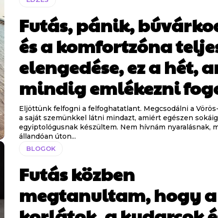
Futás, pánik, búvárko
és a komfortzóna telje
elengedése, ez a hét, 
mindig emlékezni fog
Eljöttünk felfogni a felfoghatatlant. Megcsodálni a Vörös
a saját szemünkkel látni mindazt, amiért egészen sokáig
egyiptológusnak készültem. Nem hívnám nyaralásnak, 
állandóan úton...
BLOGOK
Futás közben
megtanultam, hogy a
korlátok, a kudarcok é