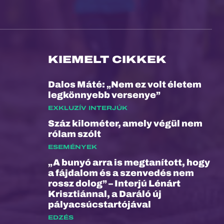
KIEMELT CIKKEK
Dalos Máté: „Nem ez volt életem
legkönnyebb versenye”
EXKLUZÍV INTERJÚK
Száz kilométer, amely végül nem
rólam szólt
ESEMÉNYEK
„A bunyó arra is megtanított, hogy
a fájdalom és a szenvedés nem
rossz dolog” – Interjú Lénárt
Krisztiánnal, a Daráló új
pályacsúcstartójával
EDZÉS