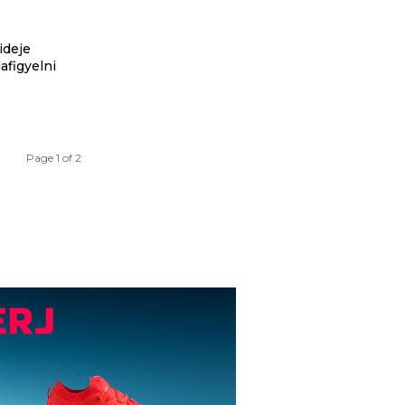
ideje
afigyelni
Page 1 of 2