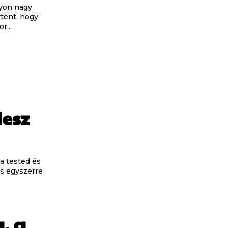
gyon nagy
rtént, hogy
r...
esz
a tested és
ás egyszerre
, a