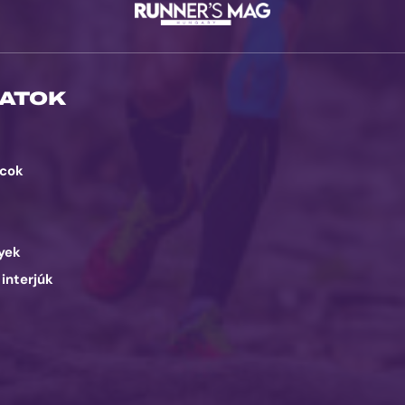
ATOK
cok
d
yek
 interjúk