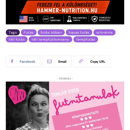
Tags
Futás
futás hóban
havas futás
szlovénia
téli futás
téli terepfutóverseny
terepfutás
Facebook
Email
Copy URL
- Hirdetés -