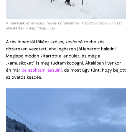
A meredek emelkedők havas körülmények között komoly kihívást
jelentettek – Kép: Knap Trail
A táv innentől főként széles, kevésbé technikás
dózereken vezetett, ahol egészen jól lehetett haladni.
Meglepő módon kitartott a lendület, és még a
„kamusíkokat” is meg tudtam kocogni. Általában ilyenkor
én már
be szoktam lassulni
, de most úgy tűnt, hogy bejött
az óvatos kezdés.