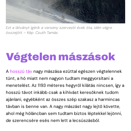
Ezt a látványt ígérik a verseny szervezői évek óta, idén végre
összejött – Kép: Csuth Tamás
Végtelen mászások
A
hosszú táv
nagy mászása ezúttal egészen végtelennek
tűnt, a hó miatt nem nagyon tudtam meggyorsítani a
menetelést. Az 1193 méteres hegyről kilátás nincsen, így a
hosszú távot inkább csak a kihívást keresőknek tudom
ajánlani, egyébként az összes szép szakasz a harmincas
távban is benne van. A nagy mászást nagy lejtő követte,
ahol még hóláncban sem tudtam biztos léptekkel lejönni,
de szerencsére esés nem lett a lecsúszásból.