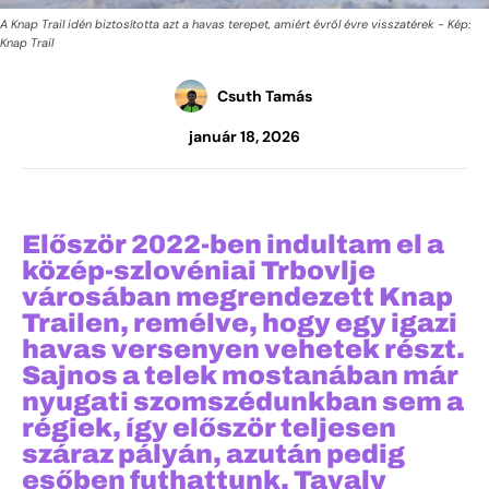
A Knap Trail idén biztosította azt a havas terepet, amiért évről évre visszatérek - Kép:
Knap Trail
Csuth Tamás
január 18, 2026
Először 2022-ben indultam el a
közép-szlovéniai Trbovlje
városában megrendezett Knap
Trailen, remélve, hogy egy igazi
havas versenyen vehetek részt.
Sajnos a telek mostanában már
nyugati szomszédunkban sem a
régiek, így először teljesen
száraz pályán, azután pedig
esőben futhattunk. Tavaly