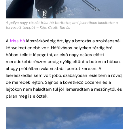
A pálya nagy részét friss hó borította, ami jelentősen lassította a
tervezett tempót – Kép: Csuth Tamás
A
friss hó
lábszárközépig ért, így a botozás a szokásosnál
kényelmetlenebb volt. Hófúvásos helyeken térdig érő
hóban kellett lépegetni, az első nagy csúcs előtti
meredekebb részen pedig nyélig eltűnt a botom a hóban,
ahogy próbáltam valami stabil pontot keresni. A
leereszkedés sem volt jobb, szabályosan lesíeltem a rövid,
de meredek lejtőn. Sajnos a következő dózeren és a
lejtőkön nem haladtam túl jól, lemaradtam a mezőnytől, és
páran meg is előztek.