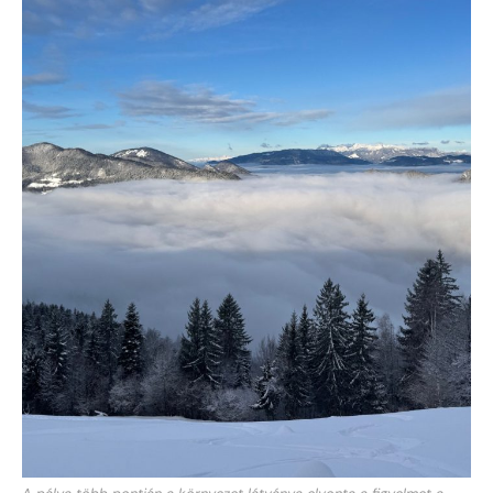
A pálya több pontján a környezet látványa elvonta a figyelmet a