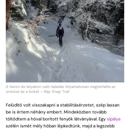
A havon és latyakon való haladás folyamatosan megterhelte az
izmokat és a bokát – Kép: Knap Trail
Felüdítő volt visszakapni a stabilitásérzetet, szép lassan
be is értem néhány embert. Mindeközben tovább
töltődtem a hóval borított fenyők látványával. Egy
sípálya
szélén ismét mély hóban lépkedtünk, majd a legszebb