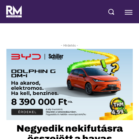
- Hirdetés -
Negyedik nekifutásra
összejött a havas