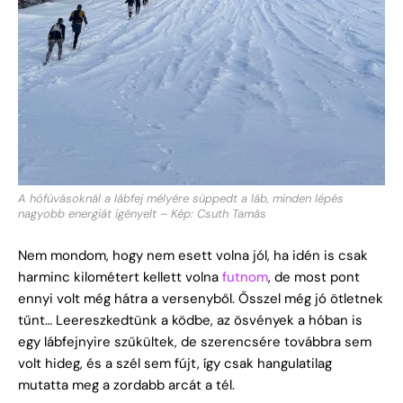
A hófúvásoknál a lábfej mélyére süppedt a láb, minden lépés
nagyobb energiát igényelt – Kép: Csuth Tamás
Nem mondom, hogy nem esett volna jól, ha idén is csak
harminc kilométert kellett volna
futnom
, de most pont
ennyi volt még hátra a versenyből. Ősszel még jó ötletnek
tűnt… Leereszkedtünk a ködbe, az ösvények a hóban is
egy lábfejnyire szűkültek, de szerencsére továbbra sem
volt hideg, és a szél sem fújt, így csak hangulatilag
mutatta meg a zordabb arcát a tél.