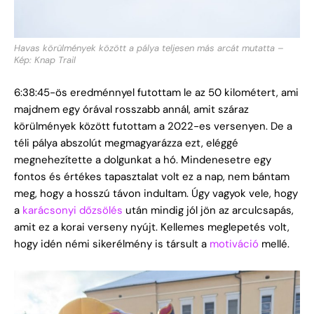
Havas körülmények között a pálya teljesen más arcát mutatta –
Kép: Knap Trail
6:38:45-ös eredménnyel futottam le az 50 kilométert, ami
majdnem egy órával rosszabb annál, amit száraz
körülmények között futottam a 2022-es versenyen. De a
téli pálya abszolút megmagyarázza ezt, eléggé
megnehezítette a dolgunkat a hó. Mindenesetre egy
fontos és értékes tapasztalat volt ez a nap, nem bántam
meg, hogy a hosszú távon indultam. Úgy vagyok vele, hogy
a
karácsonyi dőzsölés
után mindig jól jön az arculcsapás,
amit ez a korai verseny nyújt. Kellemes meglepetés volt,
hogy idén némi sikerélmény is társult a
motiváció
mellé.