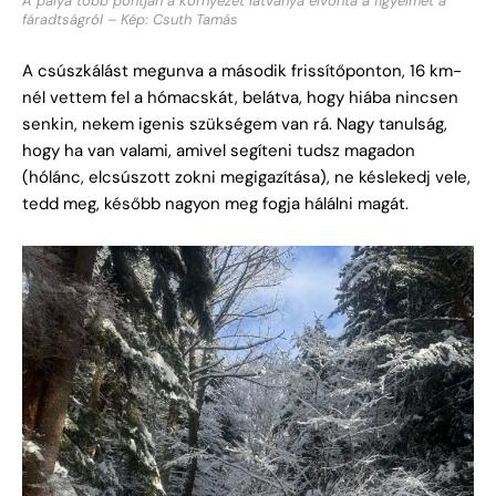
fáradtságról – Kép: Csuth Tamás
A csúszkálást megunva a második frissítőponton, 16 km-
nél vettem fel a hómacskát, belátva, hogy hiába nincsen
senkin, nekem igenis szükségem van rá. Nagy tanulság,
hogy ha van valami, amivel segíteni tudsz magadon
(hólánc, elcsúszott zokni megigazítása), ne késlekedj vele,
tedd meg, később nagyon meg fogja hálálni magát.