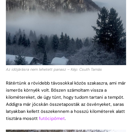
Az időjárásra nem lehetett panasz – Kép: Csuth Tamás
Rátértünk a rövidebb távosokkal közös szakaszra, ami már
ismerős környék volt. Bőszen számoltam vissza a
kilométereket, de úgy tűnt, hogy tudom tartani a tempót.
Addigra már jócskán összetaposták az ösvényeket, saras
latyakban kellett összekennem a hosszú kilométerek alatt
tisztára mosott
futócipőmet
.