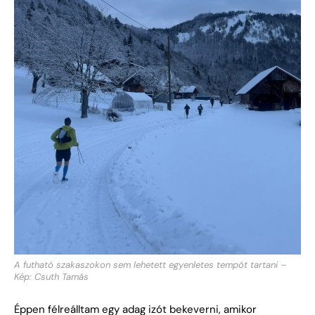
A futható szakaszokon sem lehetett egyenletes tempót tartani –
Kép: Csuth Tamás
Éppen félreálltam egy adag izót bekeverni, amikor