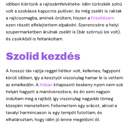
időben kiértünk a rajtszámfelvételre. Idén türkizkék színű
volt a szokásos kapucnis pulóver, és még zselét is raktak
a rajtcsomagba, aminek örültem, hiszen a
frissítésem
ezen részét elfelejtettem elpakolni. Szerencsére a helyi
szupermarketben árulnak zselét is (bár szörnyű íze volt),
és csokikból is feltankoltam.
Szolid kezdés
A hosszú táv rajtja reggel hétkor volt, kellemes, fagypont
körüli időben, így a kesztyűt viszonylag hamar le is vettem
az emelkedőn. A
hóban
kitaposott keskeny nyom nem sok
helyet hagyott a manőverezésre, és én sem nagyon
indultam meg a rajtból, így viszonylag nagyobb tömeg
közepén meneteltem. Felismertem egy srácot, akivel a
tavalyi harmincason is egy tempót futottam, és
elhatároztam, hogy idén jó lenne megelőzni őt.