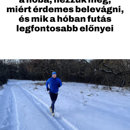
miért érdemes belevágni,
és mik a hóban futás
legfontosabb előnyei