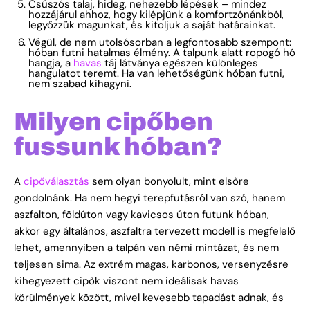
Csúszós talaj, hideg, nehezebb lépések – mindez
hozzájárul ahhoz, hogy kilépjünk a komfortzónánkból,
legyőzzük magunkat, és kitoljuk a saját határainkat.
Végül, de nem utolsósorban a legfontosabb szempont:
hóban futni hatalmas élmény. A talpunk alatt ropogó hó
hangja, a
havas
táj látványa egészen különleges
hangulatot teremt. Ha van lehetőségünk hóban futni,
nem szabad kihagyni.
Milyen cipőben
fussunk hóban?
A
cipőválasztás
sem olyan bonyolult, mint elsőre
gondolnánk. Ha nem hegyi terepfutásról van szó, hanem
aszfalton, földúton vagy kavicsos úton futunk hóban,
akkor egy általános, aszfaltra tervezett modell is megfelelő
lehet, amennyiben a talpán van némi mintázat, és nem
teljesen sima. Az extrém magas, karbonos, versenyzésre
kihegyezett cipők viszont nem ideálisak havas
körülmények között, mivel kevesebb tapadást adnak, és