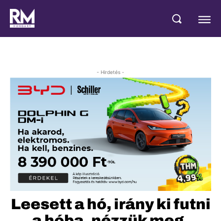
- Hirdetés -
Leesett a hó, irány ki futni
a hóba, nézzük meg,