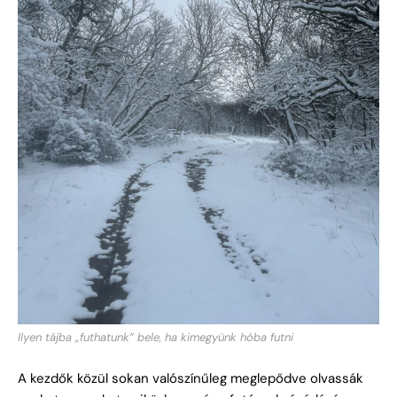
Ilyen tájba „futhatunk” bele, ha kimegyünk hóba futni
A kezdők közül sokan valószínűleg meglepődve olvassák