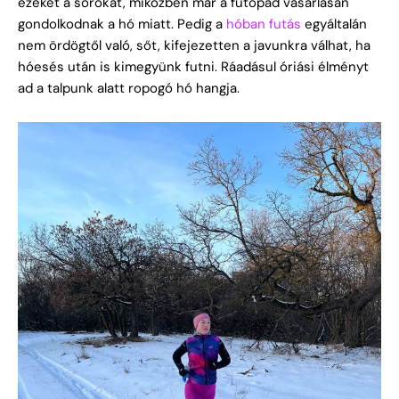
ezeket a sorokat, miközben már a futópad vásárlásán
gondolkodnak a hó miatt. Pedig a
hóban futás
egyáltalán
nem ördögtől való, sőt, kifejezetten a javunkra válhat, ha
hóesés után is kimegyünk futni. Ráadásul óriási élményt
ad a talpunk alatt ropogó hó hangja.