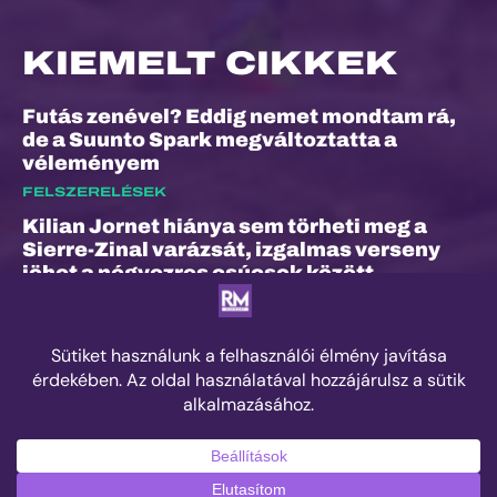
KIEMELT CIKKEK
Futás zenével? Eddig nemet mondtam rá,
de a Suunto Spark megváltoztatta a
véleményem
FELSZERELÉSEK
Kilian Jornet hiánya sem törheti meg a
Sierre-Zinal varázsát, izgalmas verseny
jöhet a négyezres csúcsok között
ESEMÉNYEK
„A bunyó arra is megtanított, hogy a
fájdalom és a szenvedés nem rossz dolog”
– Interjú Lénárt Krisztiánnal, a Daráló új
pályacsúcstartójával
EDZÉS