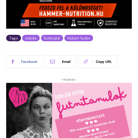
Tags
edzés
futócipő
hóban futás
Facebook
Email
Copy URL
- Hirdetés -