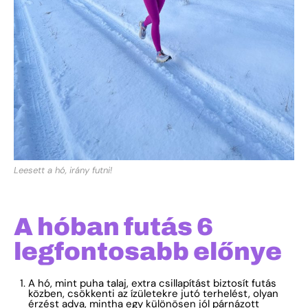
Leesett a hó, irány futni!
A hóban futás 6
legfontosabb előnye
A hó, mint puha talaj, extra csillapítást biztosít futás
közben, csökkenti az ízületekre jutó terhelést, olyan
érzést adva, mintha egy különösen jól párnázott