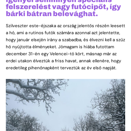
felszerelést vagy futócipőt, így
bárki bátran belevághat.
Szilveszter este-éjszaka az ország jelentős részén leesett
a hó, ami a rutinos futók számára azonnal azt jelentette,
hogy január elsején irány a szabadba, és élvezni kell a szűz
hó nyújtotta élményeket. Jómagam is hiába futottam
december 31-én egy Velencei-tó kört, másnap már az
erdei utakon élveztük a friss havat, annak ellenére, hogy
eredetileg pihenőnapként terveztük az év első napját.