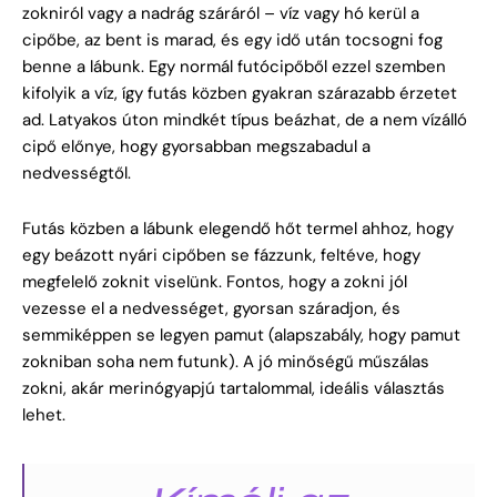
zokniról vagy a nadrág száráról – víz vagy hó kerül a
cipőbe, az bent is marad, és egy idő után tocsogni fog
benne a lábunk. Egy normál futócipőből ezzel szemben
kifolyik a víz, így futás közben gyakran szárazabb érzetet
ad. Latyakos úton mindkét típus beázhat, de a nem vízálló
cipő előnye, hogy gyorsabban megszabadul a
nedvességtől.
Futás közben a lábunk elegendő hőt termel ahhoz, hogy
egy beázott nyári cipőben se fázzunk, feltéve, hogy
megfelelő zoknit viselünk. Fontos, hogy a zokni jól
vezesse el a nedvességet, gyorsan száradjon, és
semmiképpen se legyen pamut (alapszabály, hogy pamut
zokniban soha nem futunk). A jó minőségű műszálas
zokni, akár merinógyapjú tartalommal, ideális választás
lehet.