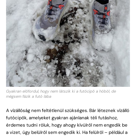
Gyakran előfordul, hogy nem látszik ki a futócipő a hóból, de
mégsem fázik a futó lába
A vízállóság nem feltétlenül szükséges. Bár léteznek vízálló
futócipők, amelyeket gyakran ajánlanak téli futáshoz,
érdemes tudni róluk, hogy ahogy kívülről nem engedik be
a vizet, úgy belülről sem engedik ki. Ha felülről – például a