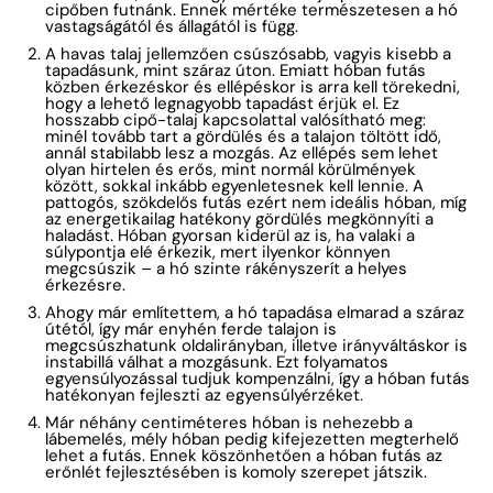
cipőben futnánk. Ennek mértéke természetesen a hó
vastagságától és állagától is függ.
A havas talaj jellemzően csúszósabb, vagyis kisebb a
tapadásunk, mint száraz úton. Emiatt hóban futás
közben érkezéskor és ellépéskor is arra kell törekedni,
hogy a lehető legnagyobb tapadást érjük el. Ez
hosszabb cipő-talaj kapcsolattal valósítható meg:
minél tovább tart a gördülés és a talajon töltött idő,
annál stabilabb lesz a mozgás. Az ellépés sem lehet
olyan hirtelen és erős, mint normál körülmények
között, sokkal inkább egyenletesnek kell lennie. A
pattogós, szökdelős futás ezért nem ideális hóban, míg
az energetikailag hatékony gördülés megkönnyíti a
haladást. Hóban gyorsan kiderül az is, ha valaki a
súlypontja elé érkezik, mert ilyenkor könnyen
megcsúszik – a hó szinte rákényszerít a helyes
érkezésre.
Ahogy már említettem, a hó tapadása elmarad a száraz
útétól, így már enyhén ferde talajon is
megcsúszhatunk oldalirányban, illetve irányváltáskor is
instabillá válhat a mozgásunk. Ezt folyamatos
egyensúlyozással tudjuk kompenzálni, így a hóban futás
hatékonyan fejleszti az egyensúlyérzéket.
Már néhány centiméteres hóban is nehezebb a
lábemelés, mély hóban pedig kifejezetten megterhelő
lehet a futás. Ennek köszönhetően a hóban futás az
erőnlét fejlesztésében is komoly szerepet játszik.