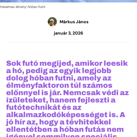
Hatalmas élmény hóban futni
Márkus János
január 3, 2026
Sok futó megijed, amikor leesik
a hó, pedig az egyik legjobb
dolog hóban futni, amely az
élményfaktoron túl számos
előnnyel is jár. Nemcsak védi az
ízületeket, hanem fejleszti a
futótechnikát és az
alkalmazkodóképességet is. A
jó hír az, hogy a tévhitekkel
ellentétben a hóban futás nem
igényel semmilyen speciális