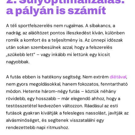
a pályán is számít
A téli sportfelszerelés nem rugalmas. A síbakancs, a
nadrág, az aláöltözet pontos illeszkedést kíván, különben
romlik a komfort és a teljesítmény is. Az ünnepi időszak
után sokan szembesülnek azzal, hogy a felszerelés
„szűkebb lett” – vagy inkább mi lettünk egy kicsit
nagyobbak.
A futás ebben is hatékony segítség. Nem extrém
diétával
,
nem gyors megoldásokkal, hanem fokozatos, fenntartható
módon. Hetente három-négy futás – köztük néhány
rövidebb, egy hosszabb – már elegendő ahhoz, hogy a
testösszetétel kedvezően változzon. Ráadásul az esti
futások gyakran kiváltják a felesleges nassolást, javítják az
alvásminőséget, és segítenek visszatalálni egy
rendezettebb napi ritmushoz.