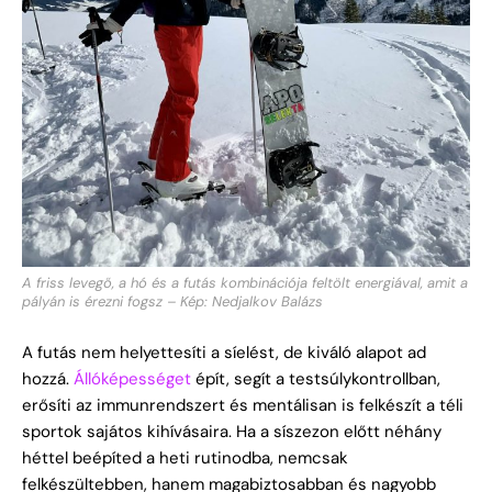
A friss levegő, a hó és a futás kombinációja feltölt energiával, amit a
pályán is érezni fogsz – Kép: Nedjalkov Balázs
A futás nem helyettesíti a síelést, de kiváló alapot ad
hozzá.
Állóképességet
épít, segít a testsúlykontrollban,
erősíti az immunrendszert és mentálisan is felkészít a téli
sportok sajátos kihívásaira. Ha a síszezon előtt néhány
héttel beépíted a heti rutinodba, nemcsak
felkészültebben, hanem magabiztosabban és nagyobb