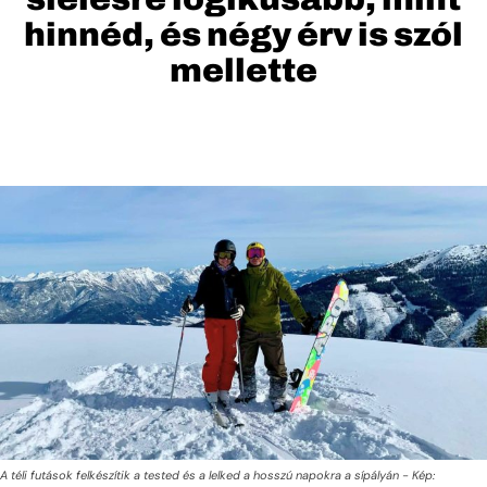
hinnéd, és négy érv is szól
mellette
A téli futások felkészítik a tested és a lelked a hosszú napokra a sípályán - Kép: