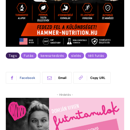
Tags
Futás
keresztedzés
síelés
téli futás
Facebook
Email
Copy URL
- Hirdetés -