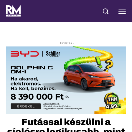
- Hirdetés -
Futással készülni a
síelésre logikusabb, mint