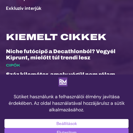
Exkluzív interjúk
KIEMELT CIKKEK
Niche futócipő a Decathlonból? Vegyél
Kiprunt, mielőtt túl trendi lesz
CIPŐK
Száz kilométer, amely végül nem rólam
szólt
ESEMÉNYEK
Kilian Jornet hiánya sem törheti meg a
Sierre-Zinal varázsát, izgalmas verseny
jöhet a négyezres csúcsok között
ESEMÉNYEK