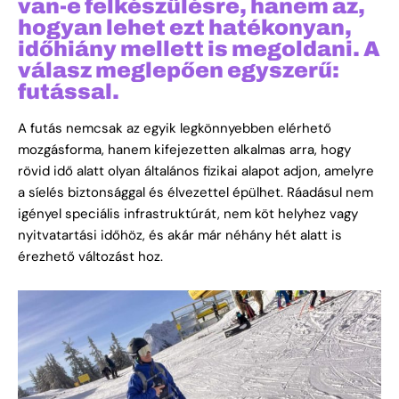
van-e felkészülésre, hanem az,
hogyan lehet ezt hatékonyan,
időhiány mellett is megoldani. A
válasz meglepően egyszerű:
futással.
A futás nemcsak az egyik legkönnyebben elérhető
mozgásforma, hanem kifejezetten alkalmas arra, hogy
rövid idő alatt olyan általános fizikai alapot adjon, amelyre
a síelés biztonsággal és élvezettel épülhet. Ráadásul nem
igényel speciális infrastruktúrát, nem köt helyhez vagy
nyitvatartási időhöz, és akár már néhány hét alatt is
érezhető változást hoz.