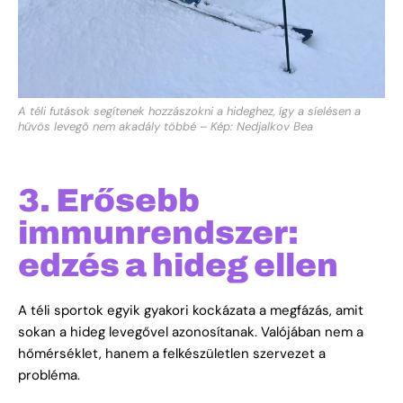
A téli futások segítenek hozzászokni a hideghez, így a síelésen a
hűvös levegő nem akadály többé – Kép: Nedjalkov Bea
3. Erősebb
immunrendszer:
edzés a hideg ellen
A téli sportok egyik gyakori kockázata a megfázás, amit
sokan a hideg levegővel azonosítanak. Valójában nem a
hőmérséklet, hanem a felkészületlen szervezet a
probléma.