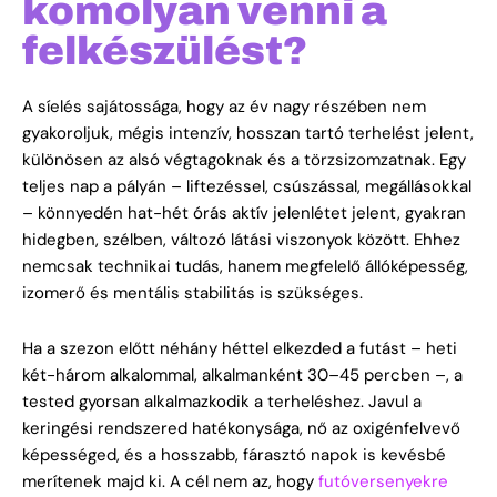
komolyan venni a
felkészülést?
A síelés sajátossága, hogy az év nagy részében nem
gyakoroljuk, mégis intenzív, hosszan tartó terhelést jelent,
különösen az alsó végtagoknak és a törzsizomzatnak. Egy
teljes nap a pályán – liftezéssel, csúszással, megállásokkal
– könnyedén hat-hét órás aktív jelenlétet jelent, gyakran
hidegben, szélben, változó látási viszonyok között. Ehhez
nemcsak technikai tudás, hanem megfelelő állóképesség,
izomerő és mentális stabilitás is szükséges.
Ha a szezon előtt néhány héttel elkezded a futást – heti
két-három alkalommal, alkalmanként 30–45 percben –, a
tested gyorsan alkalmazkodik a terheléshez. Javul a
keringési rendszered hatékonysága, nő az oxigénfelvevő
képességed, és a hosszabb, fárasztó napok is kevésbé
merítenek majd ki. A cél nem az, hogy
futóversenyekre