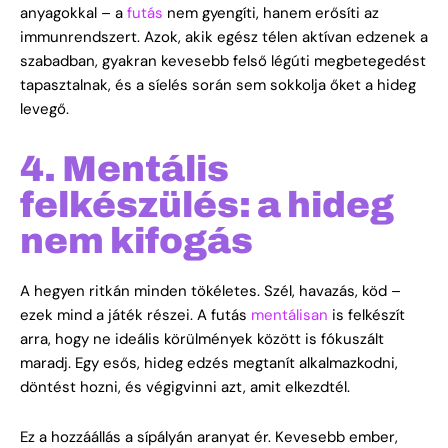
anyagokkal – a
futás
nem gyengíti, hanem erősíti az
immunrendszert. Azok, akik egész télen aktívan edzenek a
szabadban, gyakran kevesebb felső légúti megbetegedést
tapasztalnak, és a síelés során sem sokkolja őket a hideg
levegő.
4. Mentális
felkészülés: a hideg
nem kifogás
A hegyen ritkán minden tökéletes. Szél, havazás, köd –
ezek mind a játék részei. A futás
mentálisan
is felkészít
arra, hogy ne ideális körülmények között is fókuszált
maradj. Egy esős, hideg edzés megtanít alkalmazkodni,
döntést hozni, és végigvinni azt, amit elkezdtél.
Ez a hozzáállás a sípályán aranyat ér. Kevesebb ember,