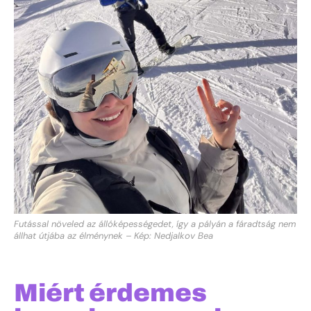
Futással növeled az állóképességedet, így a pályán a fáradtság nem
állhat útjába az élménynek – Kép: Nedjalkov Bea
Miért érdemes