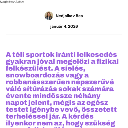
Nedjalkov Balázs
Nedjalkov Bea
január 4, 2026
A téli sportok iránti lelkesedés
gyakran jóval megelőzi a fizikai
felkészülést. A síelés,
snowboardozás vagy a
robbanásszerűen népszerűvé
váló sítúrázás sokak számára
évente mindössze néhány
napot jelent, mégis az egész
testet igénybe vevő, összetett
terheléssel jár. A kérdés
ilyenkor nem az, hogy szükség