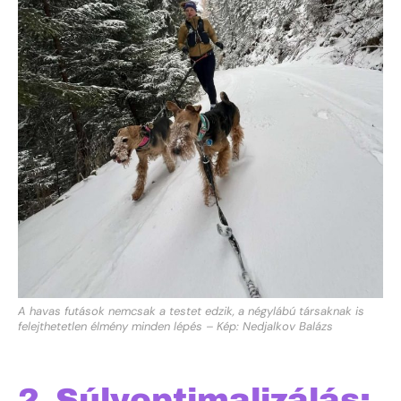
A havas futások nemcsak a testet edzik, a négylábú társaknak is
felejthetetlen élmény minden lépés – Kép: Nedjalkov Balázs
2. Súlyoptimalizálás: