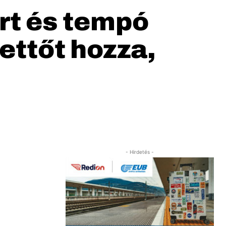
rt és tempó
ettőt hozza,
- Hirdetés -