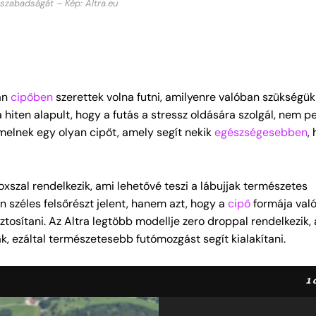
 szabadságát – Kép: Altra.eu
yan
cipőben
szerettek volna futni, amilyenre valóban szükségük
 hiten alapult, hogy a futás a stressz oldására szolgál, nem pe
melnek egy olyan cipőt, amely segít nekik
egészségesebben
,
szal rendelkezik, ami lehetővé teszi a lábujjak természetes
 széles felsőrészt jelent, hanem azt, hogy a
cipő
formája való
tosítani. Az Altra legtöbb modellje zero droppal rendelkezik, 
k, ezáltal természetesebb futómozgást segít kialakítani.
1
o