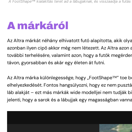
A FootShape™ kialakítás teret ad a lábujjaknak, és visszaadja a futás
A márkáról
Az Altra márkát néhány elhivatott futó alapította, akik ol
azonban ilyen cipő akkor még nem létezett. Az Altra azon a
további terhelésére, valamint azon, hogy a futók megérde
távon, gyorsabban és akár egy életen át futni.
Az Altra márka különlegessége, hogy „FootShape™” toe box
elhelyezkedését. Fontos hangsúlyozni, hogy ez nem pusztán
láb alakját – ezt más márkák wide modelljei nem tudják biz
jelenti, hogy a sarok és a lábujjak egy magasságban vanna