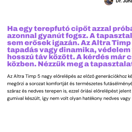
Dr. Juh
Ha egy terepfutó cipőt azzal prób
azonnal gyanút fogsz. A tapasztal
sem erősek igazán. Az Altra Timp
tapadás vagy dinamika, védelem 
hosszú táv között. A kérdés már c
közben. Nézzük meg a tapasztala
Az Altra Timp 5 nagy előrelépés az előző generációkhoz k
megőrzi a sorozat komfortját és természetes futásélményé
száraz és nedves terepen is, ezzel óriási előrelépést jele
gumival készült, így nem volt olyan hatékony nedves vagy