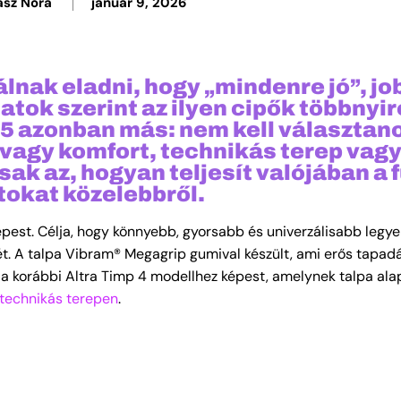
ász Nóra
január 9, 2026
álnak eladni, hogy „mindenre jó”, jo
atok szerint az ilyen cipők többnyir
 5 azonban más: nem kell választan
vagy komfort, technikás terep vag
sak az, hogyan teljesít valójában a 
tokat közelebbről.
épest. Célja, hogy könnyebb, gyorsabb és univerzálisabb legy
t. A talpa Vibram® Megagrip gumival készült, ami erős tapadá
nt a korábbi Altra Timp 4 modellhez képest, amelynek talpa al
technikás terepen
.