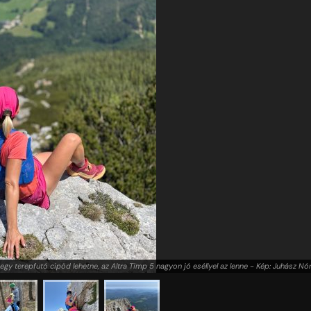
egy terepfutó cipőd lehetne, az Altra Timp 5 nagyon jó eséllyel az lenne - Kép: Juhász Nó