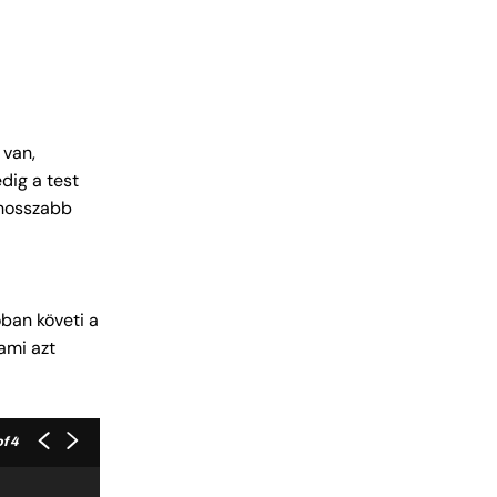
 van,
dig a test
 hosszabb
ban követi a
ami azt
f 4