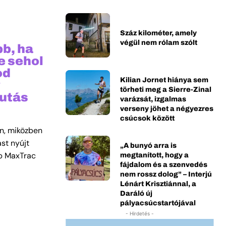
Száz kilométer, amely
végül nem rólam szólt
bb, ha
e sehol
od
Kilian Jornet hiánya sem
y
törheti meg a Sierre-Zinal
futás
varázsát, izgalmas
verseny jöhet a négyezres
csúcsok között
en, miközben
st nyújt
„A bunyó arra is
megtanított, hogy a
ap MaxTrac
fájdalom és a szenvedés
nem rossz dolog” – Interjú
Lénárt Krisztiánnal, a
Daráló új
pályacsúcstartójával
- Hirdetés -