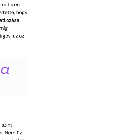
lométeren
eltette, hogy
atkozása
 míg
gos, az az
 a
 szint
i. Nem tíz