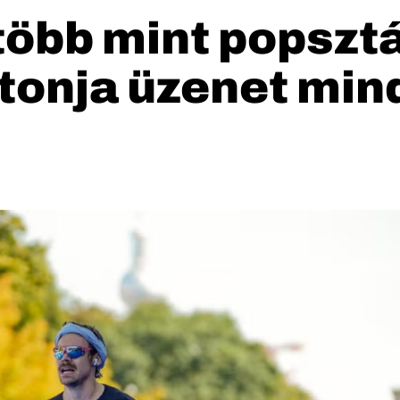
több mint popszt
atonja üzenet min