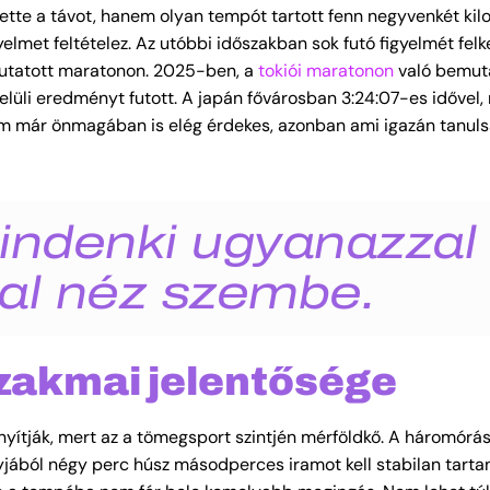
tette a távot, hanem olyan tempót tartott fenn negyvenkét ki
lmet feltételez. Az utóbbi időszakban sok futó figyelmét felk
 mutatott maratonon. 2025-ben, a
tokiói maratonon
való bemut
elüli eredményt futott. A japán fővárosban 3:24:07-es idővel,
m már önmagában is elég érdekes, azonban ami igazán tanulsá
ndenki ugyanazzal
al néz szembe.
zakmai jelentősége
yítják, mert az a tömegsport szintjén mérföldkő. A háromórás
jából négy perc húsz másodperces iramot kell stabilan tartan