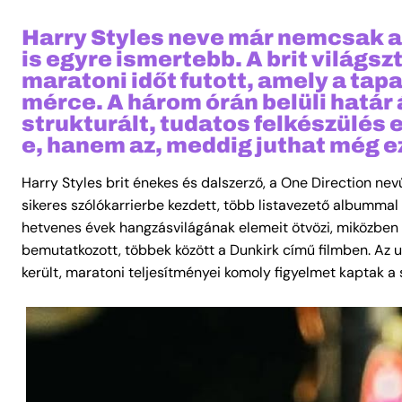
Harry Styles neve már nemcsak a 
is egyre ismertebb. A brit világ
maratoni időt futott, amely a ta
mérce. A három órán belüli hatá
strukturált, tudatos felkészülés
e, hanem az, meddig juthat még e
Harry Styles brit énekes és dalszerző, a One Direction nevű
sikeres szólókarrierbe kezdett, több listavezető albummal 
hetvenes évek hangzásvilágának elemeit ötvözi, miközben v
bemutatkozott, többek között a Dunkirk című filmben. Az
került, maratoni teljesítményei komoly figyelmet kaptak a 