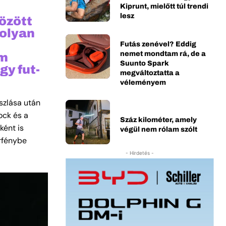
Kiprunt, mielőtt túl trendi
lesz
özött
 olyan
Futás zenével? Eddig
em
nemet mondtam rá, de a
Suunto Spark
gy fut-
megváltoztatta a
véleményem
oszlása után
ock és a
Száz kilométer, amely
ként is
végül nem rólam szólt
orfénybe
- Hirdetés -