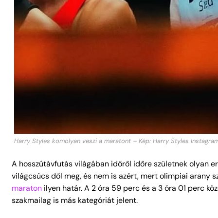
Harry Styles komolyan veszi a maratont – Kép: Harry Styles Instagra
A hosszútávfutás világában időről időre születnek olyan 
világcsúcs dől meg, és nem is azért, mert olimpiai arany 
maraton
ilyen határ. A 2 óra 59 perc és a 3 óra 01 perc k
szakmailag is más kategóriát jelent.