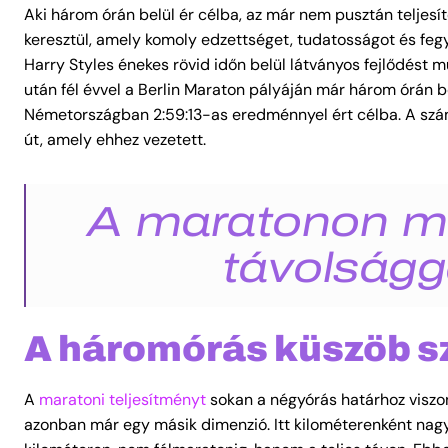
Aki három órán belül ér célba, az már nem pusztán teljesí
keresztül, amely komoly edzettséget, tudatosságot és fegye
Harry Styles énekes rövid időn belül látványos fejlődést
után fél évvel a Berlin Maraton pályáján már három órán b
Németországban 2:59:13-as eredménnyel ért célba. A szá
út, amely ehhez vezetett.
A maratonon mi
távolságg
A háromórás küszöb s
A
maratoni teljesítményt
sokan a négyórás határhoz viszon
azonban már egy másik dimenzió. Itt kilométerenként nagy