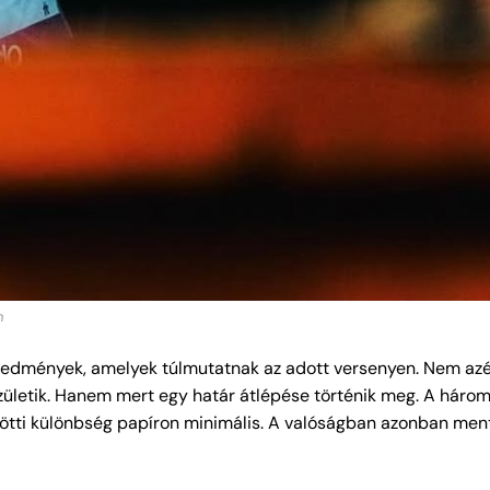
m
eredmények, amelyek túlmutatnak az adott versenyen. Nem azé
születik. Hanem mert egy határ átlépése történik meg. A három
özötti különbség papíron minimális. A valóságban azonban men