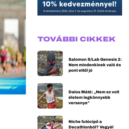
TOVÁBBI CIKKEK
Salomon S/Lab Genesis 2:
Nem mindenkinek való és
pont ettől jó
Dalos Máté: „Nem ez volt
életem legkönnyebb
versenye”
Niche futócipő a
Decathlonból? Vegyél