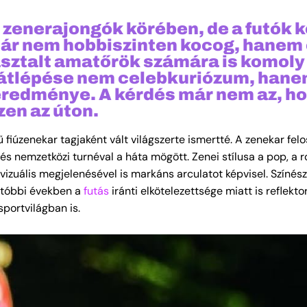
zenerajongók körében, de a futók k
sztár nem hobbiszinten kocog, hanem
pasztalt amatőrök számára is komoly
r átlépése nem celebkuriózum, han
 eredménye. A kérdés már nem az, ho
zen az úton.
 fiúzenekar tagjaként vált világszerte ismertté. A zenekar fel
és nemzetközi turnéval a háta mögött. Zenei stílusa a pop, a r
izuális megjelenésével is markáns arculatot képvisel. Színész
 utóbbi években a
futás
iránti elkötelezettsége miatt is reflekt
sportvilágban is.