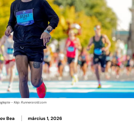
meglepte - Kép: Runnersrold.com
kov Bea
március 1, 2026