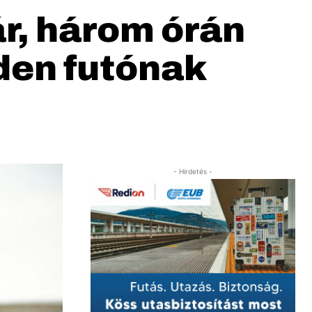
ár, három órán
den futónak
- Hirdetés -