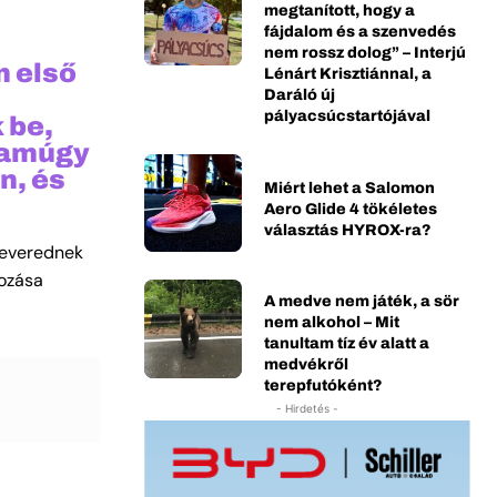
megtanított, hogy a
fájdalom és a szenvedés
nem rossz dolog” – Interjú
m első
Lénárt Krisztiánnal, a
Daráló új
pályacsúcstartójával
 be,
k amúgy
n, és
Miért lehet a Salomon
Aero Glide 4 tökéletes
választás HYROX-ra?
keverednek
hozása
A medve nem játék, a sör
nem alkohol – Mit
tanultam tíz év alatt a
medvékről
terepfutóként?
- Hirdetés -