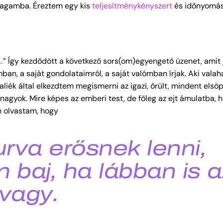
alagamba. Éreztem egy kis
teljesítménykényszert
és időnyomást
…
” Így kezdődött a következő sors(om)egyengető üzenet, amit
ban, a saját gondolataimról, a saját valómban írjak. Aki valaha
liék által elkezdtem megismerni az igazi, őrült, mindent elsö
nagyok. Mire képes az emberi test, de főleg az ejt ámulatba,
n olvastam, hogy
urva erősnek lenni,
baj, ha lábban is a
vagy.