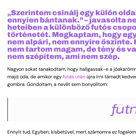
„Szerintem csinálj egy külön olda
ennyien bántanak.” – javasolta n
heteiben a különböző futós cso
történetét. Megkaptam, hogy egy
nem alpári, nem ennyire őszinte.
nem tartom magam, de tény és val
nem szépítem, ami nem szép.
Nagyon sokat tanakodtam, hogy hallgassak-e a jóakarómra
majd oda, de amikor egy
futás után
újra írni támadt kedv
gombra. Gondoltam, a nevét sem bonyolítom:
fut
Ennyit tud. Egyben, kisbetűvel, mert számomra ez fogalom