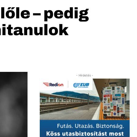
lőle – pedig
nitanulok
- Hirdetés -