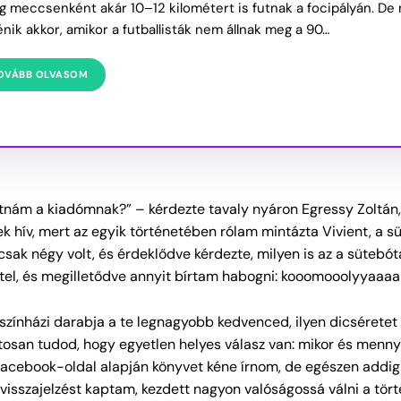
g meccsenként akár 10–12 kilométert is futnak a focipályán. De
énik akkor, amikor a futballisták nem állnak meg a 90…
OVÁBB OLVASOM
atnám a kiadómnak?” – kérdezte tavaly nyáron Egressy Zoltán,
ek hív, mert az egyik történetében rólam mintázta Vivient, a s
sak négy volt, és érdeklődve kérdezte, milyen is az a sütebót
éttel, és megilletődve annyit bírtam habogni: kooomooolyyaaa
k színházi darabja a te legnagyobb kedvenced, ilyen dicséretet
tosan tudod, hogy egyetlen helyes válasz van: mikor és menny
 Facebook-oldal alapján könyvet kéne írnom, de egészen addig
visszajelzést kaptam, kezdett nagyon valóságossá válni a tört