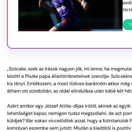
pedi
tört
T
„Szöcske, ezek az írások nagyon jók, mi lenne, ha megmut
között a Piszke papa állattörténeteinek szerzője. Szöcskén
kis lényt. Emlékszem, a most tízéves barátnőm akkor még c
álltam ott sütebótán, az oldal elindulása után kábé két h
Azért amikor egy József Attila-díjas írótól, akinek az egyi
lehetőséget kapsz, nemigen tudsz megszólalni, de azt pon
küldjek? Bár sokan viccelődtek azzal, hogy a futnitanulok
komolyan eszembe sem jutott. Miután a kiadótól is pozitív 