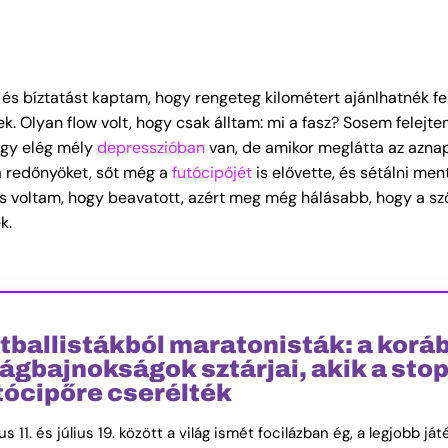
 és bíztatást kaptam, hogy rengeteg kilométert ajánlhatnék fe
k. Olyan flow volt, hogy csak álltam: mi a fasz? Sosem felejte
hogy elég mély
depresszióban
van, de amikor meglátta az azna
 a redőnyöket, sőt még a
futócipőjét
is elővette, és sétálni ment
álás voltam, hogy beavatott, azért meg még hálásabb, hogy a s
k.
tballistákból maratonisták: a korá
lágbajnokságok sztárjai, akik a stop
tócipőre cserélték
us 11. és július 19. között a világ ismét focilázban ég, a legjobb já