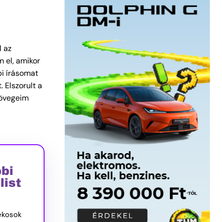
l az
m el, amikor
pi írásomat
. Elszorult a
zövegeim
bbi
list
tékosok