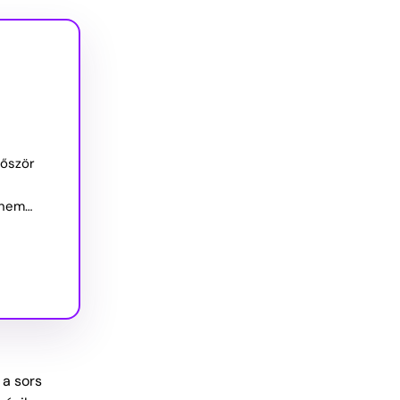
lőször
 nem…
 a sors