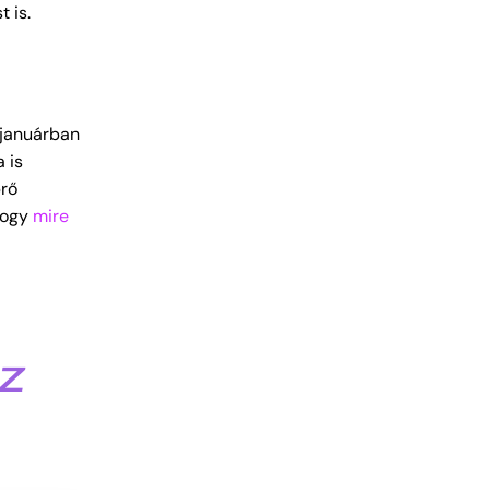
 is.
 januárban
 is
prő
 hogy
mire
z