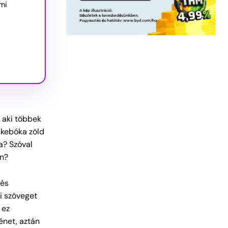
 mi
 aki többek
ükebóka zöld
a? Szóval
an?
 és
i szöveget
 ez
énet, aztán