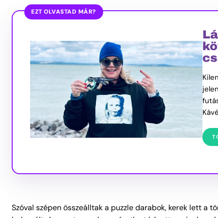
EZT OLVASTAD MÁR?
Lá
kö
cs
Kile
jele
futá
Kávé
T
Szóval szépen összeálltak a puzzle darabok, kerek lett a tö