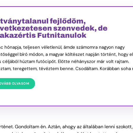
tványtalanul fejlődöm,
vetkezetesen szenvedek, de
akazértis Futnitanulok
nc hónapja, teljesen véletlenül, ámde számomra nagyon nagy
ntőséggel bíró módon, a magyar költészet napján történt, hogy e
s céljából húztam futócipőt. Előtte néhányszor már volt rajtam.
ztam, teregettem, tévéztem benne. Csodáltam. Korábban soha
OVÁBB OLVASOM
rténet. Gondoltam én. Aztán, ahogy az általában lenni szokott,