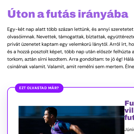
Úton a futás irányába
Egy-két nap alatt több százan lettünk, és annyi szeretetet
olvasóimnak. Nevettek, támogattak, bíztattak, együttérezte
privát üzenetet kaptam egy velemkorú lánytól. Arról írt, 
és a hozzá posztolt képet, több nap után először felhúzta
torkom, aztán sírni kezdtem. Arra gondoltam: te jó ég! H
csinálnak valamit. Valamit, amit remélni sem mertem. Élne
EZT OLVASTAD MÁR?
Fu
vi
fu
Júni