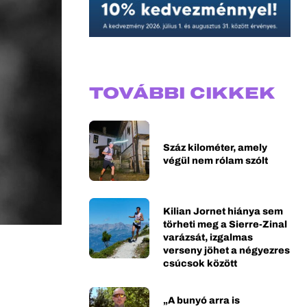
TOVÁBBI CIKKEK
Száz kilométer, amely
végül nem rólam szólt
Kilian Jornet hiánya sem
törheti meg a Sierre-Zinal
varázsát, izgalmas
verseny jöhet a négyezres
csúcsok között
„A bunyó arra is