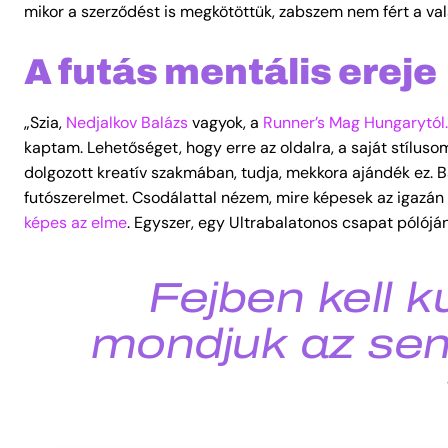
mikor a szerződést is megkötöttük, zabszem nem fért a v
A futás mentális ereje
„Szia,
Nedjalkov Balázs
vagyok, a
Runner’s Mag Hungarytól
kaptam. Lehetőséget, hogy erre az oldalra, a saját stílusom
dolgozott kreatív szakmában, tudja, mekkora ajándék ez. Ba
futószerelmet. Csodálattal nézem, mire képesek az igazán 
képes az elme
. Egyszer, egy Ultrabalatonos csapat pólójá
Fejben kell k
mondjuk az sem 