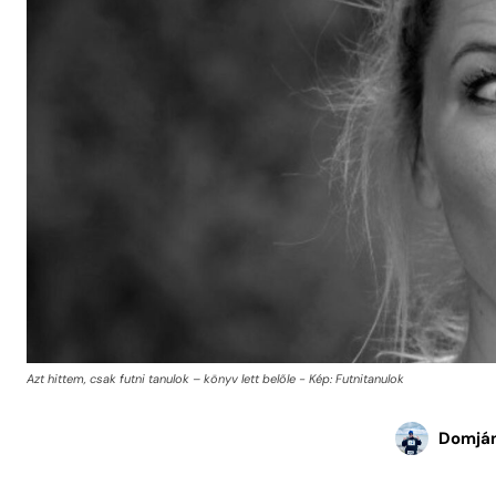
Azt hittem, csak futni tanulok – könyv lett belőle - Kép: Futnitanulok
Domján