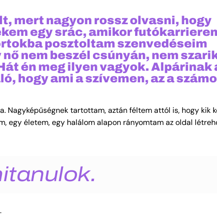
lt, mert nagyon rossz olvasni, hogy
ekem egy srác, amikor futókarriere
portokba posztoltam szenvedéseim
 nő nem beszél csúnyán, nem szarik
 Hát én meg ilyen vagyok. Alpárina
ó, hogy ami a szívemen, az a számo
. Nagyképűségnek tartottam, aztán féltem attól is, hogy kik 
em, egy életem, egy halálom alapon rányomtam az oldal létre
nitanulok.
.