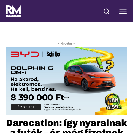
- Hirdetés -
Darecation: így nyaralnak
a futók – és még fizetnek