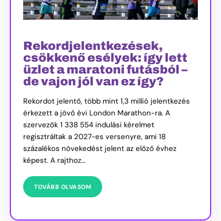
Rekordjelentkezések,
csökkenő esélyek: így lett
üzlet a maratoni futásból –
de vajon jól van ez így?
Rekordot jelentő, több mint 1,3 millió jelentkezés
érkezett a jövő évi London Marathon-ra. A
szervezők 1 338 554 indulási kérelmet
regisztráltak a 2027-es versenyre, ami 18
százalékos növekedést jelent az előző évhez
képest. A rajthoz…
TOVÁBB OLVASOM