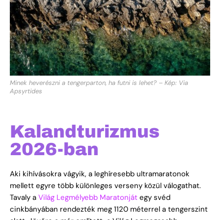
Minek heverészni a tengerparton, ha futni is lehet? – Kép: Via
Apsyrtides
Kalandturizmus
2026-ban
Aki kihívásokra vágyik, a leghíresebb ultramaratonok
mellett egyre több különleges verseny közül válogathat.
Tavaly a
Világ Legmélyebb Maratonját
egy svéd
cinkbányában rendezték meg 1120 méterrel a tengerszint