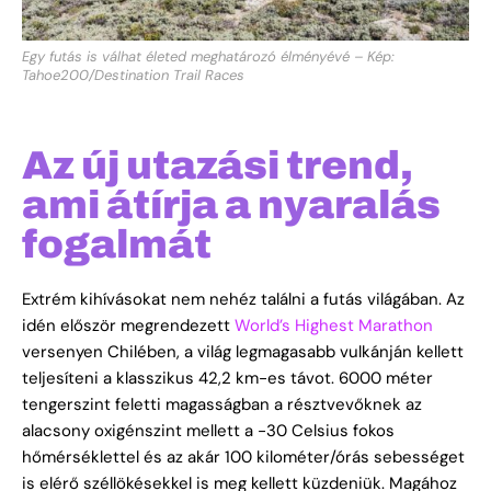
Egy futás is válhat életed meghatározó élményévé – Kép:
Tahoe200/Destination Trail Races
Az új utazási trend,
ami átírja a nyaralás
fogalmát
Extrém kihívásokat nem nehéz találni a futás világában. Az
idén először megrendezett
World’s Highest Marathon
versenyen Chilében, a világ legmagasabb vulkánján kellett
teljesíteni a klasszikus 42,2 km-es távot. 6000 méter
tengerszint feletti magasságban a résztvevőknek az
alacsony oxigénszint mellett a -30 Celsius fokos
hőmérséklettel és az akár 100 kilométer/órás sebességet
is elérő széllökésekkel is meg kellett küzdeniük. Magához