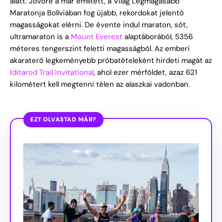
alatt. Jövőre a már említett, a Világ Legmagasabb
Maratonja Bolíviában fog újabb, rekordokat jelentő
magasságokat elérni. De évente indul maraton, sőt,
ultramaraton is a
Mount Everest
alaptáborából, 5356
méteres tengerszint feletti magasságból. Az emberi
akaraterő legkeményebb próbatételeként hirdeti magát az
Iditarod Trail Invitational
, ahol ezer mérföldet, azaz 621
kilométert kell megtenni télen az alaszkai vadonban.
EZT OLVASTAD MÁR?