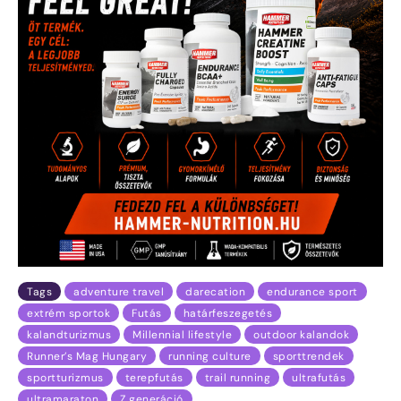
Tags
adventure travel
darecation
endurance sport
extrém sportok
Futás
határfeszegetés
kalandturizmus
Millennial lifestyle
outdoor kalandok
Runner’s Mag Hungary
running culture
sporttrendek
sportturizmus
terepfutás
trail running
ultrafutás
ultramaraton
Z generáció