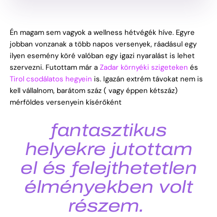
Én magam sem vagyok a wellness hétvégék híve. Egyre
jobban vonzanak a több napos versenyek, ráadásul egy
ilyen esemény köré valóban egy igazi nyaralást is lehet
szervezni. Futottam már a
Zadar környéki szigeteken
és
Tirol csodálatos hegyein
is. Igazán extrém távokat nem is
kell vállalnom, barátom száz ( vagy éppen kétszáz)
mérföldes versenyein kísérőként
fantasztikus
helyekre jutottam
el és felejthetetlen
élményekben volt
részem.