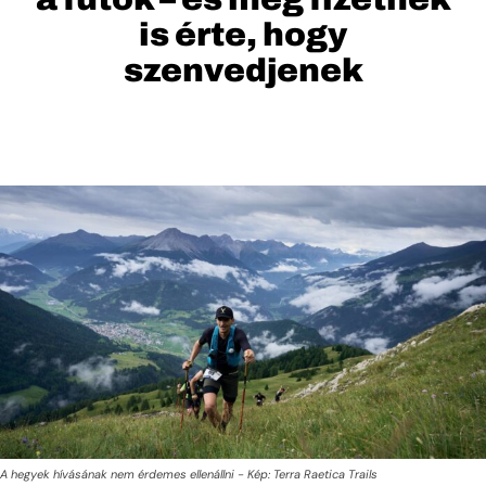
is érte, hogy
szenvedjenek
A hegyek hívásának nem érdemes ellenállni - Kép: Terra Raetica Trails