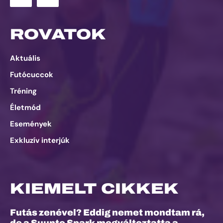
ROVATOK
Aktuális
Futócuccok
Tréning
Életmód
Események
Exkluzív interjúk
KIEMELT CIKKEK
Futás zenével? Eddig nemet mondtam rá,
de a Suunto Spark megváltoztatta a