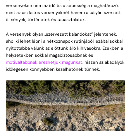
versenyeken nem az idő és a sebesség a meghatározó,
mint az aszfaltos versenyeknél, hanem a pályán szerzett
élmények, történetek és tapasztalatok.
A versenyek olyan „szervezett kalandokat” jelentenek,
ahol ki lehet lépni a hétköznapok rutinjából, ezáltal sokkal
nyitottabbá válunk az előttünk álló kihívásokra. Ezekben a
helyzetekben sokkal magabiztosabbnak és
motiváltabbnak érezhetjük magunkat
, hiszen az akadályok
időlegesen könnyebben kezelhetőnek tűnnek.