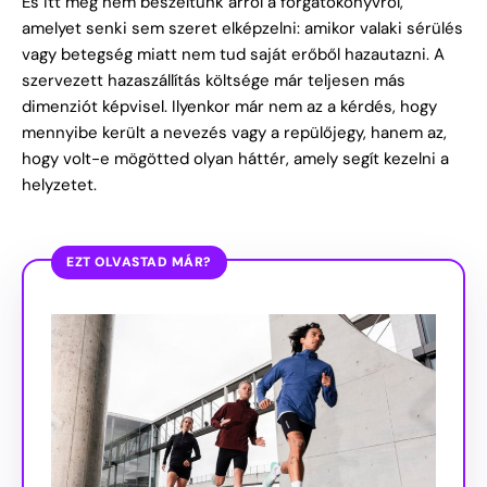
És itt még nem beszéltünk arról a forgatókönyvről,
amelyet senki sem szeret elképzelni: amikor valaki sérülés
vagy betegség miatt nem tud saját erőből hazautazni. A
szervezett hazaszállítás költsége már teljesen más
dimenziót képvisel.
Ilyenkor már nem az a kérdés, hogy
mennyibe került a nevezés vagy a repülőjegy, hanem az,
hogy volt-e mögötted olyan háttér, amely segít kezelni a
helyzetet.
EZT OLVASTAD MÁR?