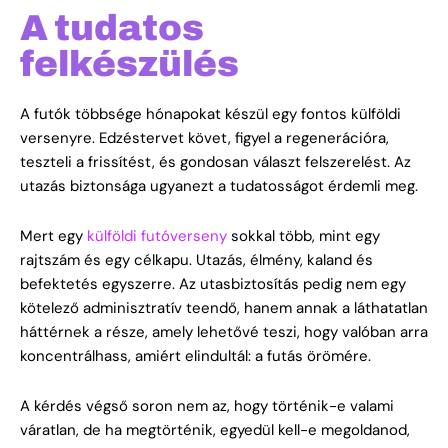
A tudatos
felkészülés
A futók többsége hónapokat készül egy fontos külföldi
versenyre. Edzéstervet követ, figyel a regenerációra,
teszteli a frissítést, és gondosan választ felszerelést.
Az
utazás biztonsága ugyanezt a tudatosságot érdemli meg.
Mert egy
külföldi futóverseny
sokkal több, mint egy
rajtszám és egy célkapu. Utazás, élmény, kaland és
befektetés egyszerre. Az utasbiztosítás pedig nem egy
kötelező adminisztratív teendő, hanem annak a láthatatlan
háttérnek a része, amely lehetővé teszi, hogy valóban arra
koncentrálhass, amiért elindultál: a futás örömére.
A kérdés végső soron nem az, hogy történik-e valami
váratlan, de ha megtörténik, egyedül kell-e megoldanod,