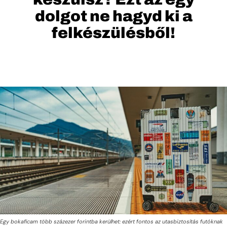
dolgot ne hagyd ki a
felkészülésből!
Egy bokaficam több százezer forintba kerülhet: ezért fontos az utasbiztosítás futóknak