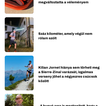
megváltoztatta a véleményem
Száz kilométer, amely végül nem
rólam szólt
Kilian Jornet hiánya sem törheti meg
a Sierre-Zinal varázsát, izgalmas
verseny jöhet a négyezres csúcsok
között
„A bunyó arra is megtanított, hogy a