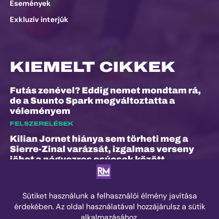
Események
Exkluzív interjúk
KIEMELT CIKKEK
Futás zenével? Eddig nemet mondtam rá,
de a Suunto Spark megváltoztatta a
véleményem
FELSZERELÉSEK
Kilian Jornet hiánya sem törheti meg a
Sierre-Zinal varázsát, izgalmas verseny
jöhet a négyezres csúcsok között
ESEMÉNYEK
„A bunyó arra is megtanított, hogy a
fájdalom és a szenvedés nem rossz dolog”
– Interjú Lénárt Krisztiánnal, a Daráló új
pályacsúcstartójával