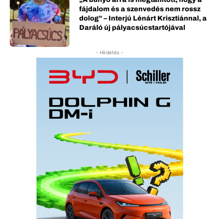
fájdalom és a szenvedés nem rossz
dolog” – Interjú Lénárt Krisztiánnal, a
Daráló új pályacsúcstartójával
- Hirdetés -