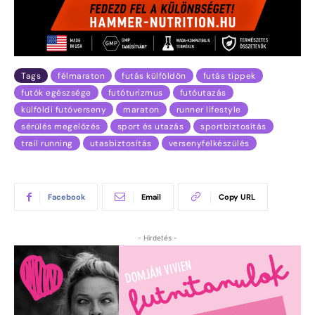
Tags
félmaraton
futás külföldön
futás tippek
futók egészsége
futóturizmus
futóutazás
külföldi futóverseny
maraton
runner lifestyle
sérülés megelőzés
sport és utazás
sportbiztosítás
trail running
utasbiztosítás
versenyfelkészülés
Facebook
Email
Copy URL
- Hirdetés -