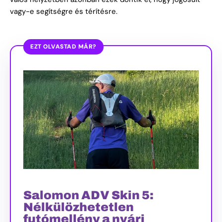
vagy-e segítségre és térítésre.
EZT OLVASTAD MÁR?
Salomon ADV Skin 5:
Nélkülözhetetlen
futómellény a nyári