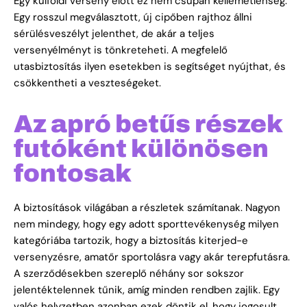
Egy külföldi verseny előtt ez nem csupán kellemetlenség.
Egy rosszul megválasztott, új cipőben rajthoz állni
sérülésveszélyt jelenthet, de akár a teljes
versenyélményt is tönkreteheti. A megfelelő
utasbiztosítás ilyen esetekben is segítséget nyújthat, és
csökkentheti a veszteségeket.
Az apró betűs részek
futóként különösen
fontosak
A biztosítások világában a részletek számítanak. Nagyon
nem mindegy, hogy egy adott sporttevékenység milyen
kategóriába tartozik, hogy a biztosítás kiterjed-e
versenyzésre, amatőr sportolásra vagy akár terepfutásra.
A szerződésekben szereplő néhány sor sokszor
jelentéktelennek tűnik, amíg minden rendben zajlik. Egy
valós helyzetben azonban ezek döntik el, hogy jogosult