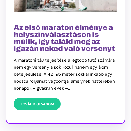
Az első maraton élménye a
helyszínválasztáson is
múlik, így találd meg az
igazán neked való versenyt
A maratoni táv teljesítése a legtöbb futó számára
nem egy verseny a sok közül, hanem egy álom
beteljesülése. A 42 195 méter sokkal inkább egy
hosszú folyamat végpontja, amelynek hátterében
hónapok – gyakran évek –…
TOVÁBB OLVASOM