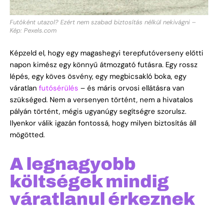
Futóként utazol? Ezért nem szabad biztosítás nélkül nekivágni –
Kép: Pexels.com
Képzeld el, hogy egy magashegyi terepfutóverseny előtti
napon kimész egy könnyű átmozgató futásra. Egy rossz
lépés, egy köves ösvény, egy megbicsakló boka, egy
váratlan
futósérülés
– és máris orvosi ellátásra van
szükséged. Nem a versenyen történt, nem a hivatalos
pályán történt, mégis ugyanúgy segítségre szorulsz.
Ilyenkor válik igazán fontossá, hogy milyen biztosítás áll
mögötted.
A legnagyobb
költségek mindig
váratlanul érkeznek