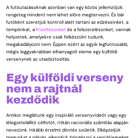
A futóutazásoknak azonban van egy közös jellemzőjük:
rengeteg mindent nem lehet előre megtervezni. És bár
futóként szeretjük kontroll alatt tartani az edzéseinket, a
tempónkat, a
frissítésünket
és a felszerelésünket, vannak
helyzetek, amelyekre csak felkészülni tudunk,
megakadályozni nem. Éppen ezért az egyik legfontosabb,
mégis leggyakrabban elhanyagolt eleme egy külföldi
versenynek az utasbiztosítás.
Egy külföldi verseny
nem a rajtnál
kezdődik
Amikor meglátunk egy inspiráló versenyvideót vagy egy
lélegzetelállító célfotót, ritkán racionális számítás alapján
nevezünk. Inkább érzelmi döntés születik. Elképzeljük
magunkat a pályán, elkezdjük böngészni a repülőjegyeket,