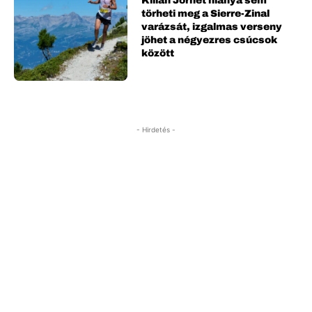
Kilian Jornet hiánya sem
törheti meg a Sierre-Zinal
varázsát, izgalmas verseny
jöhet a négyezres csúcsok
között
- Hirdetés -