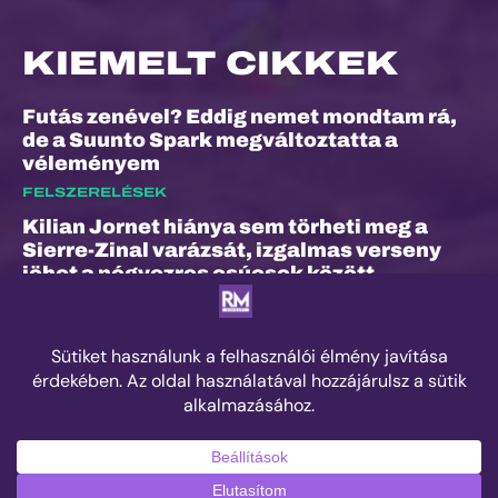
KIEMELT CIKKEK
Futás zenével? Eddig nemet mondtam rá,
de a Suunto Spark megváltoztatta a
véleményem
FELSZERELÉSEK
Kilian Jornet hiánya sem törheti meg a
Sierre-Zinal varázsát, izgalmas verseny
jöhet a négyezres csúcsok között
ESEMÉNYEK
„A bunyó arra is megtanított, hogy a
fájdalom és a szenvedés nem rossz dolog”
– Interjú Lénárt Krisztiánnal, a Daráló új
pályacsúcstartójával
EDZÉS