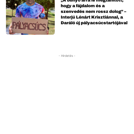
„A bunyó arra is megtanított,
hogy a fájdalom és a
szenvedés nem rossz dolog” –
Interjú Lénárt Krisztiánnal, a
Daráló új pályacsúcstartójával
- Hirdetés -