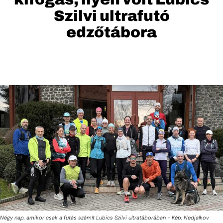
Szilvi ultrafutó
edzőtábora
Négy nap, amikor csak a futás számít Lubics Szilvi ultratáborában - Kép: Nedjalkov