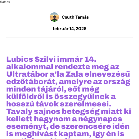
Balázs
Csuth Tamás
február 14, 2026
Lubics Szilvi immár 14.
alkalommal rendezte meg az
Ultratábor a’la Zala elnevezésű
edzőtáborát, amelyre az ország
minden tájáról, sőt még
külföldről is összegyűlnek a
hosszú távok szerelmesei.
Tavaly sajnos betegség miatt ki
kellett hagynom a négynapos
eseményt, de szerencsére idén
is meghívást kaptam, így én is