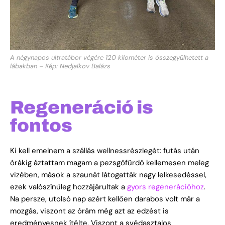
A négynapos ultratábor végére 120 kilométer is összegyűlhetett a
lábakban – Kép: Nedjalkov Balázs
Regeneráció is
fontos
Ki kell emelnem a szállás wellnessrészlegét: futás után
órákig áztattam magam a pezsgőfürdő kellemesen meleg
vizében, mások a szaunát látogatták nagy lelkesedéssel,
ezek valószínűleg hozzájárultak a
gyors regenerációhoz
.
Na persze, utolsó nap azért kellően darabos volt már a
mozgás, viszont az órám még azt az edzést is
eredményesnek ítélte. Viszont a svédasztalos