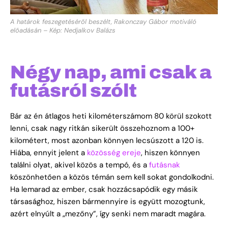
A határok feszegetéséről beszélt, Rakonczay Gábor motiváló
előadásán – Kép: Nedjalkov Balázs
Négy nap, ami csak a
futásról szólt
Bár az én átlagos heti kilométerszámom 80 körül szokott
lenni, csak nagy ritkán sikerült összehoznom a 100+
kilométert, most azonban könnyen lecsúszott a 120 is.
Hiába, ennyit jelent a
közösség ereje
, hiszen könnyen
találni olyat, akivel közös a tempó, és a
futásnak
köszönhetően a közös témán sem kell sokat gondolkodni.
Ha lemarad az ember, csak hozzácsapódik egy másik
társasághoz, hiszen bármennyire is együtt mozogtunk,
azért elnyúlt a „mezőny”, így senki nem maradt magára.