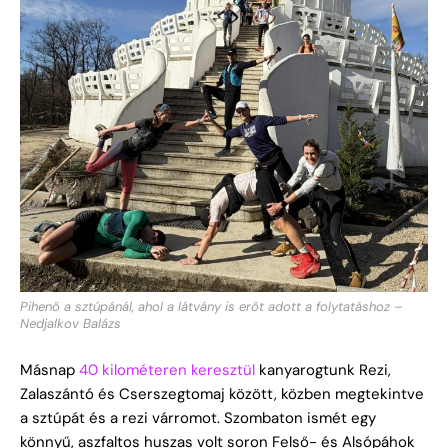
Pihenő a sztúpánál, ahol a látvány is erőt adott a folytatáshoz –
Nedjalkov Balázs
Másnap
40 kilométeren keresztül
kanyarogtunk Rezi,
Zalaszántó és Cserszegtomaj között, közben megtekintve
a sztúpát és a rezi várromot. Szombaton ismét egy
könnyű, aszfaltos huszas volt soron Felső- és Alsópáhok