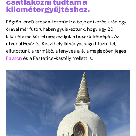
csatlakozni tudtam a
kilométergyűjtéshez.
Rögtön lendületesen kezdtünk: a bejelentkezés után egy
órával már futóruhában gyülekeztünk, hogy egy 20
kilométeres körrel megkezdjük a hosszú hétvégét. Az
útvonal Hévíz és Keszthely látványosságait fűzte fel,
elfutottunk a termáltó, a fenyves allé, a meglepően jeges
Balaton
és a Festetics-kastély mellett is.