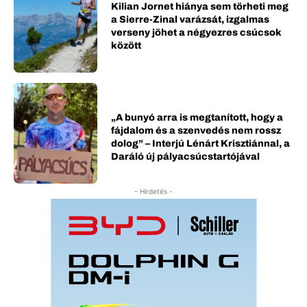
Kilian Jornet hiánya sem törheti meg
a Sierre-Zinal varázsát, izgalmas
verseny jöhet a négyezres csúcsok
között
„A bunyó arra is megtanított, hogy a
fájdalom és a szenvedés nem rossz
dolog” – Interjú Lénárt Krisztiánnal, a
Daráló új pályacsúcstartójával
- Hirdetés -