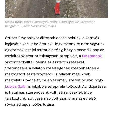
Közös futás, közös élmények, ezért különleges az ultratábor
hangulata – Kép: Nedjalkov Balázs
Szuper útvonalakat állítottak össze nekünk, a környék
legjavát sikerült bejárnunk. Hogy mennyire nem vagyunk
egyformák, azt jól mutatja a tény, hogy a második nap az
aszfaltosok szerint túlságosan terep volt, a
tereparcok
viszont sokallták benne az aszfaltos részeket.
Szerencsére a Balaton közelségének köszönhetően a
megrögzött aszfaltkoptatók is találtak maguknak
megfelelő útvonalat, de én személy szerint örülök, hogy
Lubics Szilvi
is inkább a terep felé tolódott. Az időjárással
is hatalmas szerencsénk volt, sárral csak elvétve
találkoztunk, sőt vasárnap volt számomra az év első
rövidnadrágos, pólós futása.