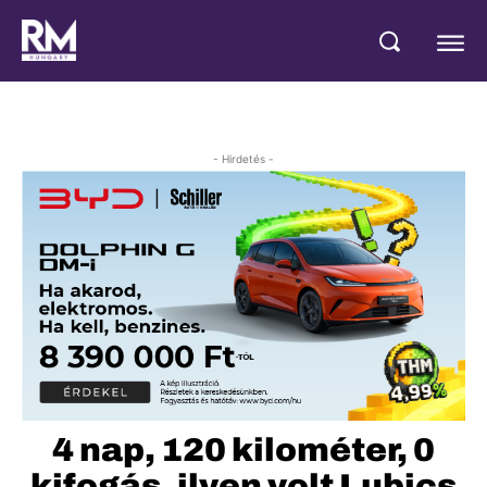
- Hirdetés -
4 nap, 120 kilométer, 0
kifogás, ilyen volt Lubics