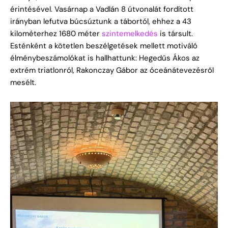
érintésével. Vasárnap a Vadlán 8 útvonalát fordított
irányban lefutva búcsúztunk a tábortól, ehhez a 43
kilométerhez 1680 méter
szintemelkedés
is társult.
Esténként a kötetlen beszélgetések mellett motiváló
élménybeszámolókat is hallhattunk: Hegedűs Ákos az
extrém triatlonról, Rakonczay Gábor az óceánátevezésről
mesélt.