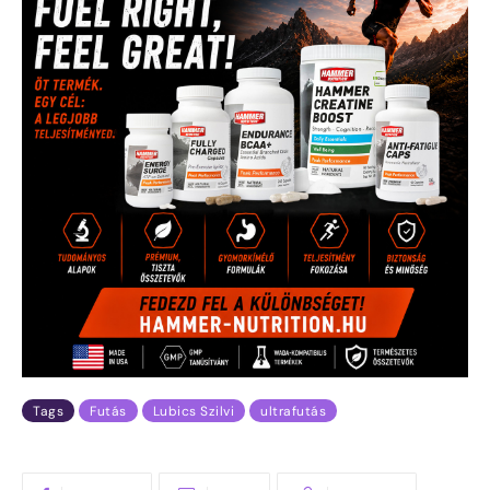
Tags
Futás
Lubics Szilvi
ultrafutás