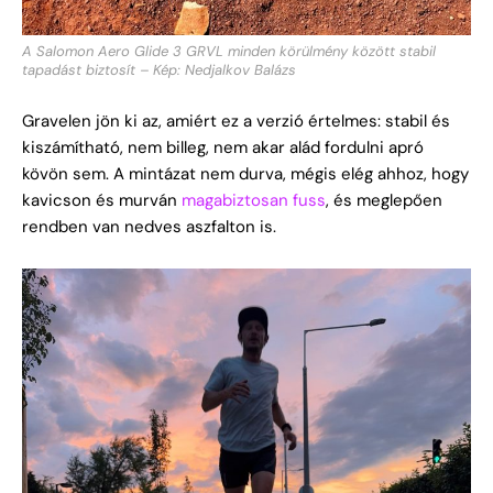
A Salomon Aero Glide 3 GRVL minden körülmény között stabil
tapadást biztosít – Kép: Nedjalkov Balázs
Gravelen
jön ki az, amiért ez a verzió értelmes: stabil és
kiszámítható, nem billeg, nem akar alád fordulni apró
kövön sem. A mintázat nem durva, mégis elég ahhoz, hogy
kavicson és murván
magabiztosan fuss
, és meglepően
rendben van nedves aszfalton is.