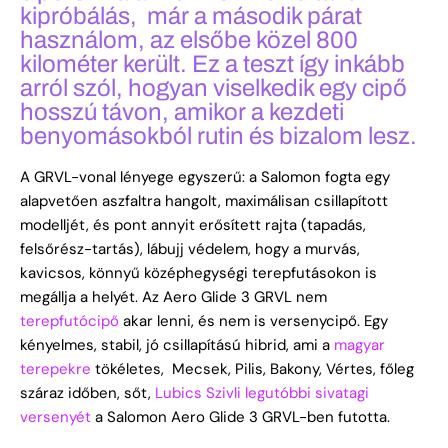
kipróbálás, már a második párat
használom, az elsőbe közel 800
kilométer került. Ez a teszt így inkább
arról szól, hogyan viselkedik egy cipő
hosszú távon, amikor a kezdeti
benyomásokból rutin és bizalom lesz.
A GRVL-vonal lényege egyszerű: a Salomon fogta egy
alapvetően aszfaltra hangolt, maximálisan csillapított
modelljét, és pont annyit erősített rajta (tapadás,
felsőrész-tartás), lábujj védelem, hogy a murvás,
kavicsos, könnyű középhegységi terepfutásokon is
megállja a helyét. Az Aero Glide 3 GRVL nem
terepfutócipő
akar lenni, és nem is versenycipő. Egy
kényelmes, stabil, jó csillapítású hibrid, ami a
magyar
terepekre
tökéletes, Mecsek, Pilis, Bakony, Vértes, főleg
száraz időben, sőt,
Lubics Szivli legutóbbi sivatagi
versenyét
a Salomon Aero Glide 3 GRVL-ben futotta.