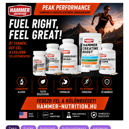
Tags
Futás
futócipő
futócipőteszt
salomon