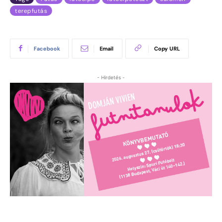
terepfutás
Facebook
Email
Copy URL
- Hirdetés -