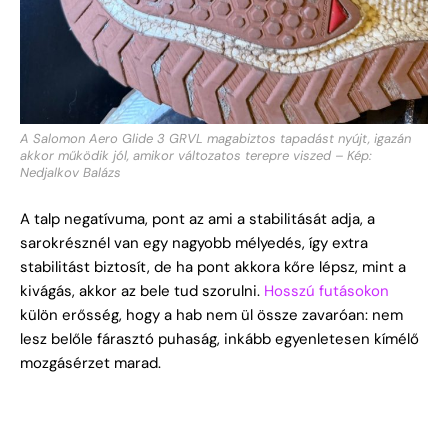
A Salomon Aero Glide 3 GRVL magabiztos tapadást nyújt, igazán
akkor működik jól, amikor változatos terepre viszed – Kép:
Nedjalkov Balázs
A talp negatívuma, pont az ami a stabilitását adja, a
sarokrésznél van egy nagyobb mélyedés, így extra
stabilitást biztosít, de ha pont akkora kőre lépsz, mint a
kivágás, akkor az bele tud szorulni.
Hosszú futásokon
külön erősség, hogy a hab nem ül össze zavaróan: nem
lesz belőle fárasztó puhaság, inkább egyenletesen kímélő
mozgásérzet marad.