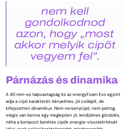
nem kell
gondolkodnod
azon, hogy „most
akkor melyik cipőt
vegyem fel”.
Párnázás és dinamika
A 40 mm-es talpvastagság és az energyFoam Evo együtt
adja a cipő karakterét: kényelmes, jól csillapít, de
kifejezetten dinamikus. Nem versenycipő, nem pattog,
mégis van benne egy meglepően jó, lendületes gördülés,
néha a kompozit betétes cipők energia-visszatérítését
idézi, csak sokkal barátságosabb, mindennapibb