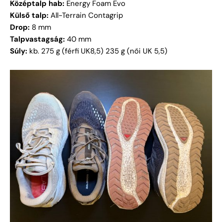
Középtalp hab:
Energy Foam Evo
Külső talp:
All-Terrain Contagrip
Drop:
8 mm
Talpvastagság:
40 mm
Súly:
kb. 275 g (férfi UK8,5) 235 g (női UK 5,5)