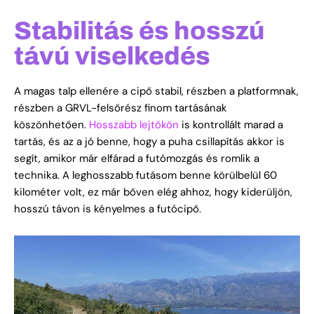
Stabilitás és hosszú
távú viselkedés
A magas talp ellenére a cipő stabil, részben a platformnak,
részben a GRVL-felsőrész finom tartásának
köszönhetően.
Hosszabb lejtőkön
is kontrollált marad a
tartás, és az a jó benne, hogy a puha csillapítás akkor is
segít, amikor már elfárad a futómozgás és romlik a
technika.
A leghosszabb futásom benne körülbelül 60
kilométer volt, ez már bőven elég ahhoz, hogy kiderüljön,
hosszú távon is kényelmes a futócipő.