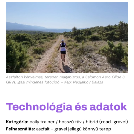
Aszfalton kényelmes, terepen magabiztos, a Salomon Aero Glide 3
GRVL igazi mindenes futócipő – Kép: Nedjalkov Balázs
Technológia és adatok
Kategória:
daily trainer / hosszú táv / hibrid (road–gravel)
Felhasználás:
aszfalt + gravel jellegű könnyű terep