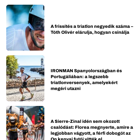
A frissítés a triatlon negyedik száma –
Tóth Olivér elárulja, hogyan csinálja
IRONMAN Spanyolországban és
Portugáliában: a legszebb
triatlonversenyek, amelyekért
megéri utazni
A Sierre-Zinal idén sem okozott
csalódást: Florea megnyerte, amire a
legjobban vágyott, a férfi dobogót az
On kenyai futói vitték el