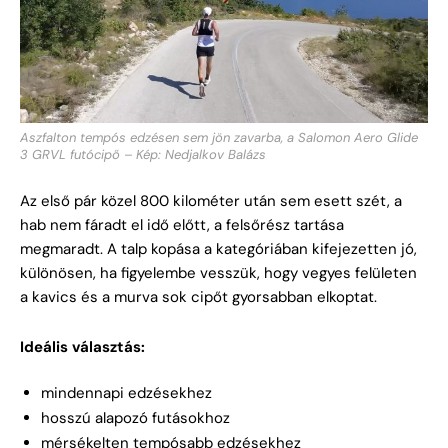
Aszfalton tempós edzésen sem jön zavarba, a Salomon Aero Glide
3 GRVL futócipő – Kép: Nedjalkov Balázs
Az első pár közel 800 kilométer után sem esett szét, a
hab nem fáradt el idő előtt, a felsőrész tartása
megmaradt. A talp kopása a kategóriában kifejezetten jó,
különösen, ha figyelembe vesszük, hogy vegyes felületen
a kavics és a murva sok cipőt gyorsabban elkoptat.
Ideális választás:
mindennapi edzésekhez
hosszú alapozó futásokhoz
mérsékelten tempósabb edzésekhez