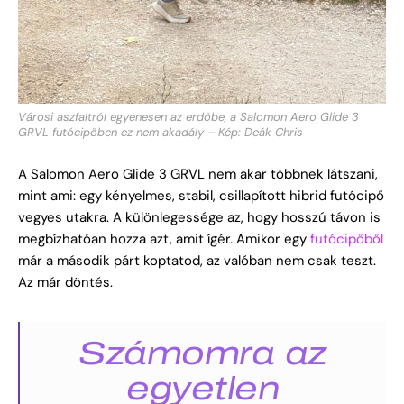
Városi aszfaltról egyenesen az erdőbe, a Salomon Aero Glide 3
GRVL futócipőben ez nem akadály – Kép: Deák Chris
A Salomon Aero Glide 3 GRVL nem akar többnek látszani,
mint ami: egy kényelmes, stabil, csillapított hibrid futócipő
vegyes utakra. A különlegessége az, hogy hosszú távon is
megbízhatóan hozza azt, amit ígér. Amikor egy
futócipőből
már a második párt koptatod, az valóban nem csak teszt.
Az már döntés.
Számomra az
egyetlen