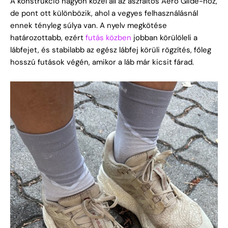
A konstrukció nagyon közel áll az aszfaltos Aero Glide-hoz,
de pont ott különbözik, ahol a vegyes felhasználásnál
ennek tényleg súlya van. A nyelv megkötése
határozottabb, ezért
futás közben
jobban körülöleli a
lábfejet, és stabilabb az egész lábfej körüli rögzítés, főleg
hosszú futások végén, amikor a láb már kicsit fárad.