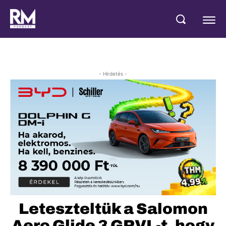
- Hirdetés -
Leteszteltük a Salomon
Aero Glide 3 GRVL-t, hogy