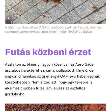
A Salomon Aero Glide 3 GRVL futócipő azoknak készült, akik nem
szeretnek kompromisszumot kötni – Kép: Nedjalkov Balázs
Futás közbeni érzet
Aszfalton
az élmény nagyon közel van az Aero Glide
aszfaltos karakteréhez: sima, csillapított, kímélő, de
nagyon dinamikus az új energyFOAM evo habanyagnak
köszönhetően. Nem érzed azt, hogy egy terepre is
alkalmas cipőben futsz, ami elvesz az aszfaltos
gördülésből.