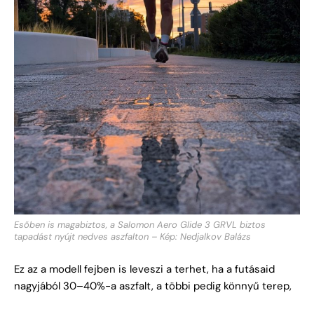
Esőben is magabiztos, a Salomon Aero Glide 3 GRVL biztos
tapadást nyújt nedves aszfalton – Kép: Nedjalkov Balázs
Ez az a modell fejben is leveszi a terhet, ha a futásaid
nagyjából 30–40%-a aszfalt, a többi pedig könnyű terep,