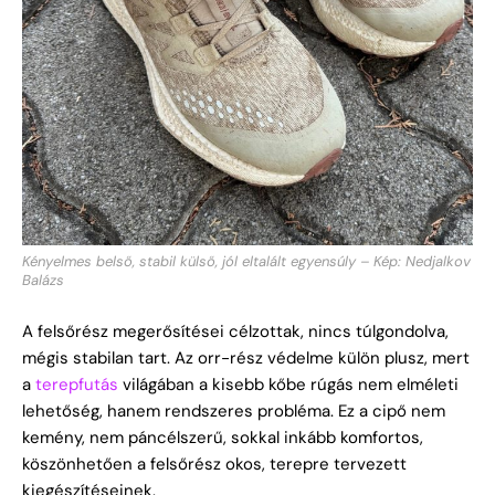
Kényelmes belső, stabil külső, jól eltalált egyensúly – Kép: Nedjalkov
Balázs
A felsőrész megerősítései célzottak, nincs túlgondolva,
mégis stabilan tart. Az orr-rész védelme külön plusz, mert
a
terepfutás
világában a kisebb kőbe rúgás nem elméleti
lehetőség, hanem rendszeres probléma. Ez a cipő nem
kemény, nem páncélszerű, sokkal inkább komfortos,
köszönhetően a felsőrész okos, terepre tervezett
kiegészítéseinek.