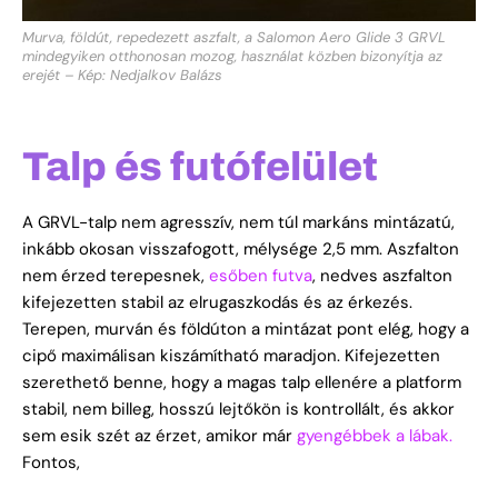
Murva, földút, repedezett aszfalt, a Salomon Aero Glide 3 GRVL
mindegyiken otthonosan mozog, használat közben bizonyítja az
erejét – Kép: Nedjalkov Balázs
Talp és futófelület
A GRVL-talp nem agresszív, nem túl markáns mintázatú,
inkább okosan visszafogott, mélysége 2,5 mm. Aszfalton
nem érzed terepesnek,
esőben futva
, nedves aszfalton
kifejezetten stabil az elrugaszkodás és az érkezés.
Terepen, murván és földúton a mintázat pont elég, hogy a
cipő maximálisan kiszámítható maradjon. Kifejezetten
szerethető benne, hogy a magas talp ellenére a platform
stabil, nem billeg, hosszú lejtőkön is kontrollált, és akkor
sem esik szét az érzet, amikor már
gyengébbek a lábak.
F
ontos,