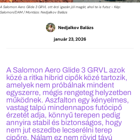
A Salomon Aero Glide 3 GRVL ott érzi igazán jól magát, ahol te is futsz - Kép:
Salomon/DAM / Montázs: Nedjalkov Balázs
Nedjalkov Balázs
január 23, 2026
A Salomon Aero Glide 3 GRVL azok
közé a ritka hibrid cipők közé tartozik,
amelyek nem próbálnak mindent
egyszerre, mégis rengeteg helyzetben
működnek. Aszfalton egy kényelmes,
vastag talpú mindennapos futócipő
érzetét adja, könnyű terepen pedig
annyira stabil és biztonságos, hogy
nem jut eszedbe lecserélni terep
cipőre. Nálam ez nem rövid távú