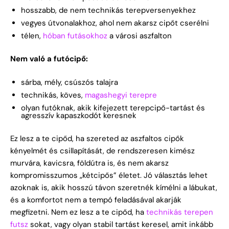
hosszabb, de nem technikás terepversenyekhez
vegyes útvonalakhoz, ahol nem akarsz cipőt cserélni
télen,
hóban futásokhoz
a városi aszfalton
Nem való a futócipő:
sárba, mély, csúszós talajra
technikás, köves,
magashegyi terepre
olyan futóknak, akik kifejezett terepcipő-tartást és
agresszív kapaszkodót keresnek
Ez lesz a te cipőd, ha szereted az aszfaltos cipők
kényelmét és csillapítását, de rendszeresen kimész
murvára, kavicsra, földútra is, és nem akarsz
kompromisszumos „kétcipős” életet. Jó választás lehet
azoknak is, akik hosszú távon szeretnék kímélni a lábukat,
és a komfortot nem a tempó feladásával akarják
megfizetni.
Nem ez lesz a te cipőd, ha
technikás terepen
futsz
sokat, vagy olyan stabil tartást keresel, amit inkább