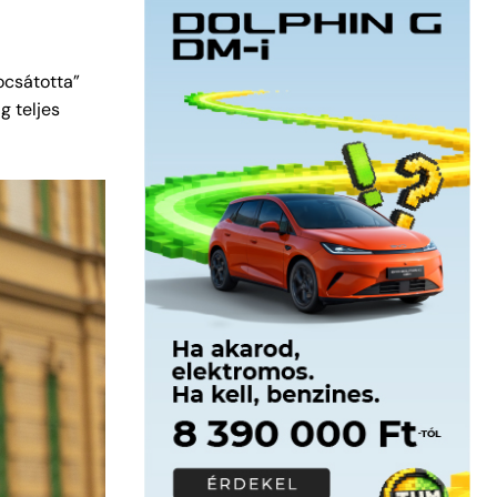
ocsátotta”
g teljes