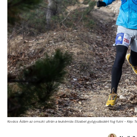
Kovács Ádám az omszki ultrán a leukémiás Elizabet gyógyulásáért fog futni - Kép: T