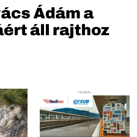
ovács Ádám a
rt áll rajthoz
- Hirdetés -