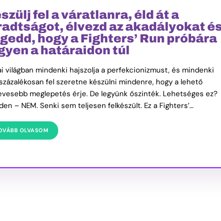
szülj fel a váratlanra, éld át a
radtságot, élvezd az akadályokat é
gedd, hogy a Fighters’ Run próbára
gyen a határaidon túl
i világban mindenki hajszolja a perfekcionizmust, és mindenki
százalékosan fel szeretne készülni mindenre, hogy a lehető
evesebb meglepetés érje. De legyünk őszinték. Lehetséges ez?
den – NEM. Senki sem teljesen felkészült. Ez a Fighters’…
OVÁBB OLVASOM