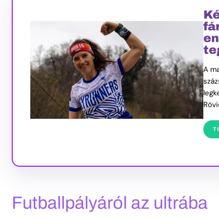
Ké
fá
en
te
A ma
száz
legk
Rövi
T
Futballpályáról az ultrába