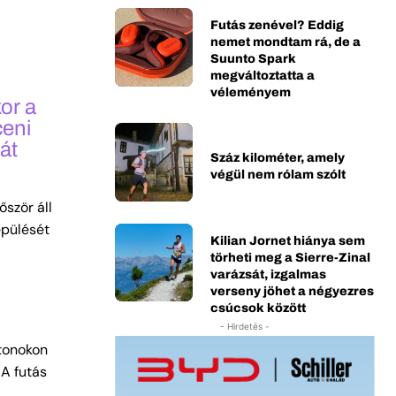
Futás zenével? Eddig
nemet mondtam rá, de a
Suunto Spark
megváltoztatta a
véleményem
or a
ceni
át
Száz kilométer, amely
végül nem rólam szólt
ször áll
épülését
Kilian Jornet hiánya sem
törheti meg a Sierre-Zinal
varázsát, izgalmas
verseny jöhet a négyezres
csúcsok között
- Hirdetés -
atonokon
„A futás