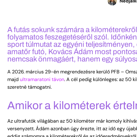
Nedjalk
A futás sokunk számára a kilométerekről
folyamatos feszegetéséről szól. Időnkén
sport túlmutat az egyéni teljesítményen,
amatőr futó, Kovács Ádám most pontosan
nemcsak önmagáért, hanem egy súlyosan 
A 2026. március 29-én megrendezésre kerülő PFB – OmszkiU
majd
ultramaratoni távon
. A cél pedig különleges: az 50 k
szeretné támogatni.
Amikor a kilométerek érte
Az ultrafutók világában az 50 kilométer már komoly kihív
versenyzett. Ádám azonban úgy érezte, itt az idő egy úja
eddig számomra a kilométerekről és az időeredményekről s