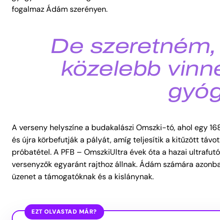
fogalmaz Ádám szerényen.
De szeretném,
közelebb vinné
gyóg
A verseny helyszíne a budakalászi Omszki-tó, ahol egy 16
és újra körbefutják a pályát, amíg teljesítik a kitűzött tá
próbatétel.
A PFB – OmszkiUltra évek óta a hazai ultrafut
versenyzők egyaránt rajthoz állnak. Ádám számára azonba
üzenet a támogatóknak és a kislánynak.
EZT OLVASTAD MÁR?