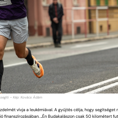
 segíti – Kép: Kovács Ádám
delmét vívja a leukémiával. A gyűjtés célja, hogy segítséget 
ió finanszírozásában.
„Én Budakalászon csak 50 kilométert fu