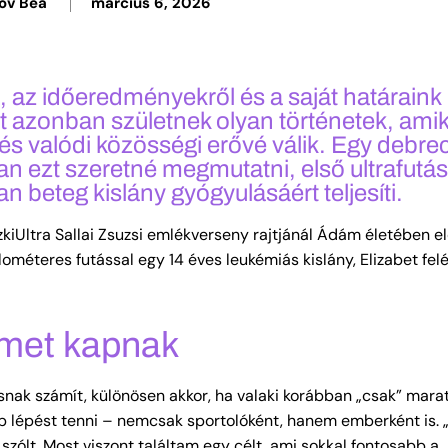
ov Bea
március 6, 2026
, az időeredményekről és a saját határaink
t azonban születnek olyan történetek, amik
 és valódi közösségi erővé válik. Egy debre
 ezt szeretné megmutatni, első ultrafutás
beteg kislány gyógyulásáért teljesíti.
ltra Sallai Zsuzsi emlékverseny rajtjánál Ádám életében elő
ilométeres futással egy 14 éves leukémiás kislány, Elizabet fel
lmet kapnak
ásnak számít, különösen akkor, ha valaki korábban „csak” mar
bb lépést tenni – nemcsak sportolóként, hanem emberként is.
zólt. Most viszont találtam egy célt, ami sokkal fontosabb a