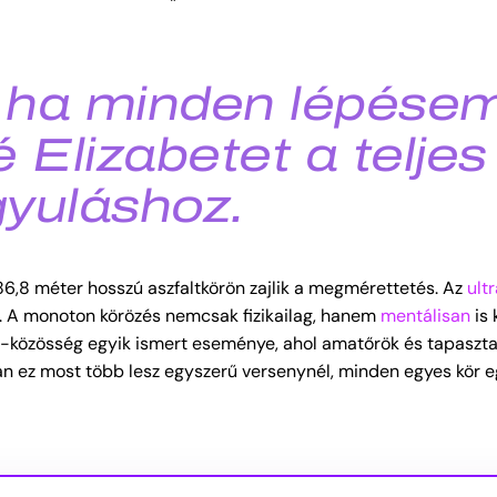
 ha minden lépése
 Elizabetet a teljes
yuláshoz.
86,8 méter hosszú aszfaltkörön zajlik a megmérettetés. Az
ult
vot. A monoton körözés nemcsak fizikailag, hanem
mentálisan
is 
ó-közösség egyik ismert eseménye, ahol amatőrök és tapaszta
n ez most több lesz egyszerű versenynél, minden egyes kör 