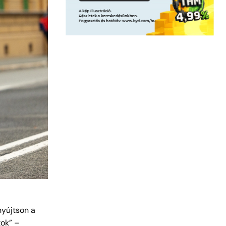
nyújtson a
tok” –