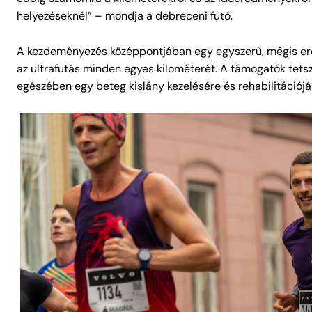
helyezéseknél” – mondja a debreceni futó.
A kezdeményezés középpontjában egy egyszerű, mégis erős
az ultrafutás minden egyes kilométerét. A támogatók tets
egészében egy beteg kislány kezelésére és rehabilitációjár