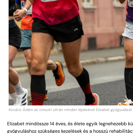
Kovács Ádám az omszki ultrán minden lépésével Elizabet gyógyulását
Elizabet mindössze 14 éves, és élete egyik legnehezebb küz
gyógyuláshoz szükséges kezelések és a hosszú rehabilitác