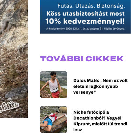
TOVÁBBI CIKKEK
Dalos Máté: „Nem ez volt
életem legkönnyebb
versenye”
Niche futócipő a
Decathlonból? Vegyél
Kiprunt, mielőtt túl trendi
lesz