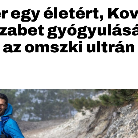
r egy életért, K
zabet gyógyulásáé
az omszki ultrán