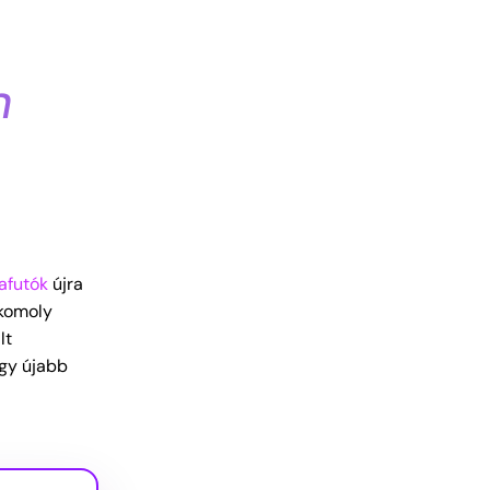
m
rafutók
újra
komoly
lt
egy újabb