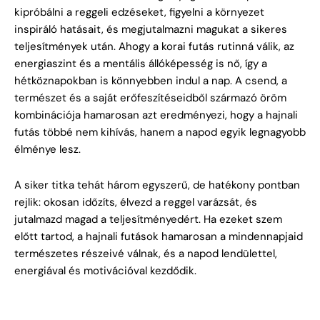
kipróbálni a reggeli edzéseket, figyelni a környezet
inspiráló hatásait, és megjutalmazni magukat a sikeres
teljesítmények után. Ahogy a korai futás rutinná válik, az
energiaszint és a mentális állóképesség is nő, így a
hétköznapokban is könnyebben indul a nap. A csend, a
természet és a saját erőfeszítéseidből származó öröm
kombinációja hamarosan azt eredményezi, hogy a hajnali
futás többé nem kihívás, hanem a napod egyik legnagyobb
élménye lesz.
A siker titka tehát három egyszerű, de hatékony pontban
rejlik: okosan időzíts, élvezd a reggel varázsát, és
jutalmazd magad a teljesítményedért. Ha ezeket szem
előtt tartod, a hajnali futások hamarosan a mindennapjaid
természetes részeivé válnak, és a napod lendülettel,
energiával és motivációval kezdődik.