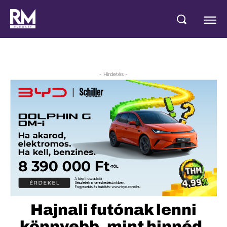
- Hirdetés -
Hajnali futónak lenni
könnyebb, mint hinnéd,