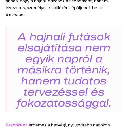
abban, hogy a hajnali edzések ne teherként, hanem
élvezetes, személyes rituáléként épüljenek be az
életedbe.
A hajnali futások
elsajátítása nem
egyik napról a
másikra történik,
hanem tudatos
tervezéssel és
fokozatossággal.
Kezdőknek
érdemes a hétvégi, nyugodtabb napokon