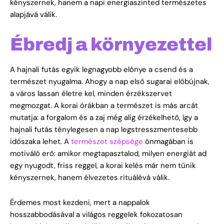
kényszernek, hanem a napi energiaszinted természetes
alapjává válik.
Ébredj a környezettel
A hajnali futás egyik legnagyobb előnye a csend és a
természet nyugalma. Ahogy a nap első sugarai előbújnak,
a város lassan életre kel, minden érzékszervet
megmozgat. A korai órákban a természet is más arcát
mutatja: a forgalom és a zaj még alig érzékelhető, így a
hajnali futás ténylegesen a nap legstresszmentesebb
időszaka lehet. A
természet szépsége
önmagában is
motiváló erő: amikor megtapasztalod, milyen energiát ad
egy nyugodt, friss reggel, a korai kelés már nem tűnik
kényszernek, hanem élvezetes rituálévá válik.
Érdemes most kezdeni, mert a nappalok
hosszabbodásával a világos reggelek fokozatosan