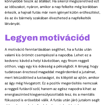
könnyebbé teszik az átállást. Ha sikerül megszeretned ezt
az időszakot, nyáron, amikor a nap felkelte még korábban
érkezik, a hajnali futás már nem igényel külön erőfeszítést,
és az év bármely szakában élvezheted a napfelkelték
látványát.
Legyen motivációd
A motiváció fenntartásában segíthet, ha a futás után
valami kis örömöt csempészel a napodba. Lehet ez a
kedvenc kávéd a helyi kávézóban, egy finom reggeli
otthon, vagy egy kis édesség a pékségből. A lényeg, hogy
tudatosan éreztesd magaddal: megérdemled a jutalmat,
mert leküzdötted a lustaságot, és kiléptél az ajtón, amikor
az ágy még hívogatott. Ez a pozitív megerősítés nemcsak
a reggeli futásról szól, hanem az egész napodra kihat: az
energiaszinted kiegyensúlyozottabb lesz, és a mentális
fókuszod is erősebbé válik. A futás után járó jutalom segít