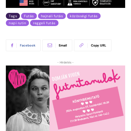
Tags
Futás
hajnali futás
közösségi futás
napi rutin
reggeli futás
Facebook
Email
Copy URL
- Hirdetés -