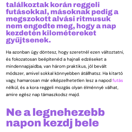
találkoztak korán reggeli
futásokkal, másoknak pedig a
megszokott alvási ritmusuk
nem engedte meg, hogy a nap
kezdetén kilométereket
gyűjtsenek.
Ha azonban úgy döntesz, hogy szeretnél ezen változtatni,
és fokozatosan beépítenéd a hajnali edzéseket a
mindennapjaidba, van három praktikus, jól bevált
módszer, amivel sokkal könnyebben átállhatsz. Ha kitartó
vagy, hamarosan már elképzelhetetlen lesz a napod
futás
nélkül, és a kora reggeli mozgás olyan élménnyé válhat,
amire egész nap támaszkodsz majd.
Ne a legnehezebb
napon kezdj bele