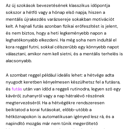
Az új szokások bevezetésének klasszikus időpontja
sokszor a hétfő vagy a hónap első napja, hiszen a
mentális újrakezdés varázsereje sokakban motivációt
kelt. A hajnali futás azonban fizikai erőfeszítést is jelent,
és nem biztos, hogy a heti legkeményebb napon a
leghatékonyabb elkezdeni. Ha még soha nem indultál el
kora reggel futni, sokkal célszerűbb egy könnyebb napot
választani, amikor nem kell sietni, és a mentális terhelés is
alacsonyabb.
A szombat reggel például ideális lehet: a hétvége adta
nyugodt keretben kényelmesen készülhetsz fel a futásra,
és
futás
után van időd a reggeli rutinodra, legyen szó egy
kávéról, zuhanyról vagy a nap hátralévő részének
megtervezéséről. Ha a hétvégékre rendszeresen
beiktatod a korai futásokat, előbb-utóbb a
hétköznapokon is automatikusan igényed lesz rá, és a
napindító mozgás már nem tűnik megerőltető