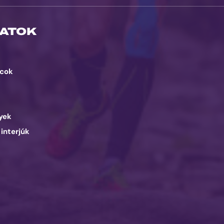
ATOK
cok
d
yek
 interjúk