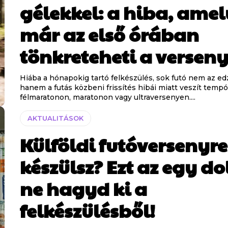
gélekkel: a hiba, amel
már az első órában
tönkreteheti a versen
Hiába a hónapokig tartó felkészülés, sok futó nem az ed
hanem a futás közbeni frissítés hibái miatt veszít tempó
félmaratonon, maratonon vagy ultraversenyen....
AKTUALITÁSOK
Külföldi futóversenyre
készülsz? Ezt az egy do
ne hagyd ki a
felkészülésből!