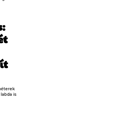
:
ét
ít
ométerek
labda is