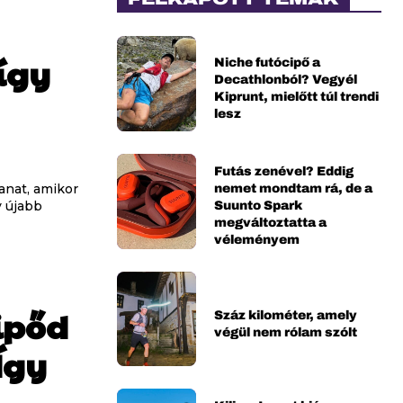
 így
Niche futócipő a
Decathlonból? Vegyél
Kiprunt, mielőtt túl trendi
lesz
Futás zenével? Eddig
nemet mondtam rá, de a
anat, amikor
Suunto Spark
y újabb
megváltoztatta a
véleményem
cipőd
Száz kilométer, amely
végül nem rólam szólt
Így