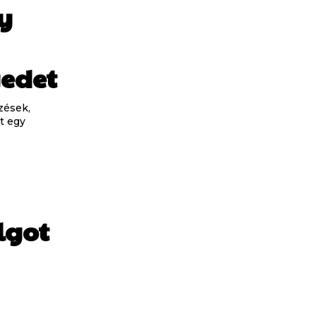
y
yedet
zések,
t egy
lgot