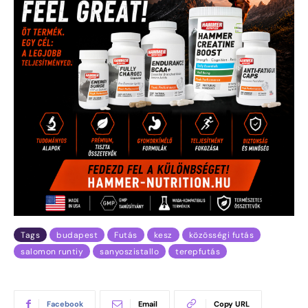
Tags
budapest
Futás
kesz
közösségi futás
salomon runtiy
sanyoszistallo
terepfutás
Facebook
Email
Copy URL