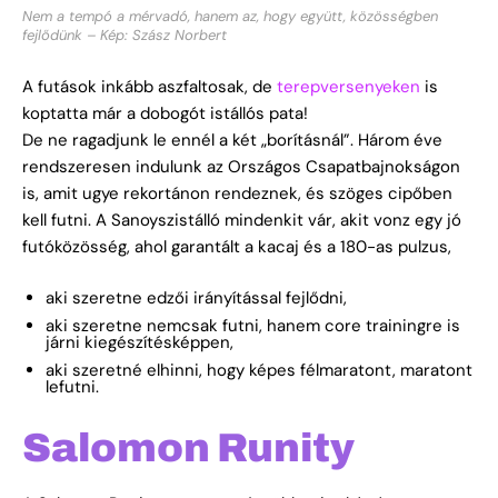
Nem a tempó a mérvadó, hanem az, hogy együtt, közösségben
fejlődünk – Kép: Szász Norbert
A futások inkább aszfaltosak, de
terepversenyeken
is
koptatta már a dobogót istállós pata!
De ne ragadjunk le ennél a két „borításnál”. Három éve
rendszeresen indulunk az Országos Csapatbajnokságon
is, amit ugye rekortánon rendeznek, és szöges cipőben
kell futni. A Sanoyszistálló mindenkit vár, akit vonz egy jó
futóközösség, ahol garantált a kacaj és a 180-as pulzus,
aki szeretne edzői irányítással fejlődni,
aki szeretne nemcsak futni, hanem core trainingre is
járni kiegészítésképpen,
aki szeretné elhinni, hogy képes félmaratont, maratont
lefutni.
Salomon Runity