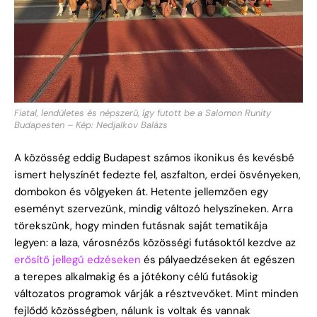
Fiatal, lendületes és népszerű, így futott be a Salomon Runity
Budapesten – Kép: Nedjalkov Balázs
A közösség eddig Budapest számos ikonikus és kevésbé
ismert helyszínét fedezte fel, aszfalton, erdei ösvényeken,
dombokon és völgyeken át. Hetente jellemzően egy
eseményt szervezünk, mindig változó helyszíneken. Arra
törekszünk, hogy minden futásnak saját tematikája
legyen: a laza, városnézős közösségi futásoktól kezdve az
erősítő jellegű edzéseken
és pályaedzéseken át egészen
a terepes alkalmakig és a jótékony célú futásokig
változatos programok várják a résztvevőket. Mint minden
fejlődő közösségben, nálunk is voltak és vannak