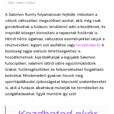
– Kép: Ujfalvi Zsóka
A Salomon Runity folyamatosan fejlődik, miközben a
célunk változatlan: megszólítani azokat, akik még csak
gondolkodnak a futáson, lendületet adni a kezdőknek, és
inspiráló közeget biztosítani a tapasztalt futóknak is.
Hétről hétre izgalmas, változatos eseményekkel várjuk a
résztvevőket, legyen szó aszfaltos vagy
terepfutásról
. A
közösség tagjai exkluzív lehetőségekhez is
hozzáférhetnek: kipróbálhatják a legújabb Salomon
futócipőket, valamint időről időre együttműködünk
órákat, futókiegészítőket és felszereléseket forgalmazó
boltokkal. Mindemellett gyakran hívunk meg
sporttáplálkozási újdonságokat képviselő szakembereket
is, akik a futások alkalmával mutatják be termékeiket és
szolgáltatásaikat. Egyik mottónk így szól:
Kezdheted akár