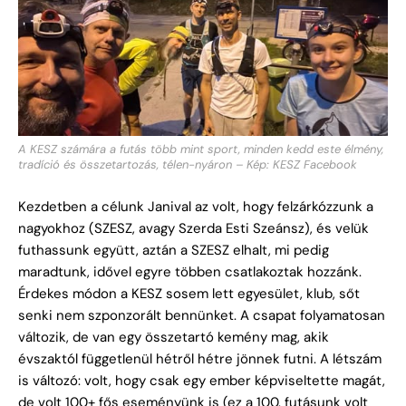
A KESZ számára a futás több mint sport, minden kedd este élmény,
tradíció és összetartozás, télen-nyáron – Kép: KESZ Facebook
Kezdetben a célunk Janival az volt, hogy felzárkózzunk a
nagyokhoz (SZESZ, avagy Szerda Esti Szeánsz), és velük
futhassunk együtt, aztán a SZESZ elhalt, mi pedig
maradtunk, idővel egyre többen csatlakoztak hozzánk.
Érdekes módon a KESZ sosem lett egyesület, klub, sőt
senki nem szponzorált bennünket. A csapat folyamatosan
változik, de van egy összetartó kemény mag, akik
évszaktól függetlenül hétről hétre jönnek futni. A létszám
is változó: volt, hogy csak egy ember képviseltette magát,
de volt 100+ fős eseményünk is (ez a 100. futásunk volt