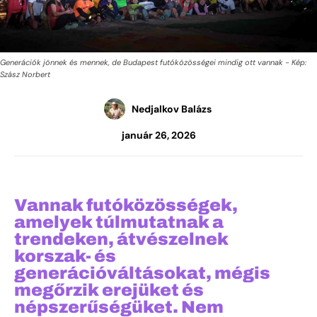
Generációk jönnek és mennek, de Budapest futóközösségei mindig ott vannak - Kép:
Szász Norbert
Nedjalkov Balázs
január 26, 2026
Vannak futóközösségek,
amelyek túlmutatnak a
trendeken, átvészelnek
korszak- és
generációváltásokat, mégis
megőrzik erejüket és
népszerűségüket. Nem