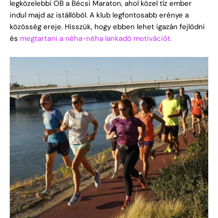
legközelebbi OB a Bécsi Maraton, ahol közel tíz ember
indul majd az istállóból. A klub legfontosabb erénye a
közösség ereje. Hisszük, hogy ebben lehet igazán fejlődni
és
megtartani a néha-néha lankadó motivációt.