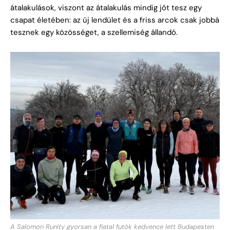
átalakulások, viszont az átalakulás mindig jót tesz egy
csapat életében: az új lendület és a friss arcok csak jobbá
tesznek egy közösséget, a szellemiség állandó.
A Salomon Runity gyorsan a fiatal futók kedvence lett Budapesten