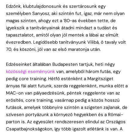
Edzőnk, klubtulajdonosunk és szertárosunk egy
személyben Sanyosz, aki szintén fut, igaz, már nem olyan
magas szinten, ahogy ezt a ’80-as években tette, de
igyekszik a tanítványainak átadni mindazt a tudást és
tapasztalatot, amitől olyan jól mentek a lábai az elmúlt
évezredben. Legidősebb tanítványunk Vilibá, ő tavaly volt
70, és köszöni, jól van az első maratonja után.
Edzéseinket általában Budapesten tartjuk, heti négy
közösségi eseményünk
van, amelyből három futás, egy
pedig core training. Hétfő esténként a Margitsziget
árnyas fái alatt futunk, szerda reggelenként, munka előtt a
MAC-on van pályaedzésünk, péntek reggelente van az
erősítés, core training, vasárnap pedig a közös hosszú
futások, amelyek többnyire szintén a szigeten zajlanak, de
szívesen portyázunk a környező hegyekben és a Római-
parton is. Az egyesület rendszeresen elindul az Országos
Csapatbajnokságokon, így több igazolt atlétánk is van. A