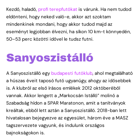
Kezdő, haladó,
profi terepfutókat
is várunk. Ha nem tudod
eldönteni, hogy neked való-e, akkor azt szoktam
mindenkinek mondani, hogy akkor tudod majd az
eseményt legjobban élvezni, ha síkon 10 km-t könnyedén,
50–53 perc közötti idővel le tudsz futni.
Sanyoszistálló
A Sanyoszistálló egy
budapesti futóklub
, ahol megtalálható
a húszas éveit taposó futó ugyanúgy, ahogy az idősebbek
is. A klubról az első írásos emlékek 2012 októberéből
vannak. Akkor lengett a „Markocsán Istálló” molinó a
Szabadság hídon a SPAR Maratonon, amit a tanítványok
kreáltak, ebből lett aztán a Sanyoszistálló. 2018-ban lett
hivatalosan bejegyezve az egyesület, három éve a MASZ
tagszervezete vagyunk, és indulunk országos
bajnokságokon is.