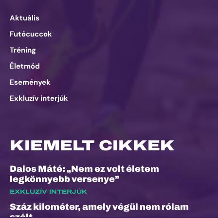
Aktuális
Futócuccok
Tréning
Életmód
Események
Exkluzív interjúk
KIEMELT CIKKEK
Dalos Máté: „Nem ez volt életem
legkönnyebb versenye”
EXKLUZÍV INTERJÚK
Száz kilométer, amely végül nem rólam
szólt