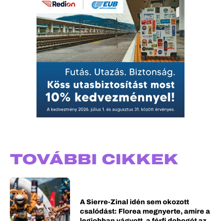
TOVÁBBI CIKKEK
A Sierre-Zinal idén sem okozott
csalódást: Florea megnyerte, amire a
legjobban vágyott, a férfi dobogót az