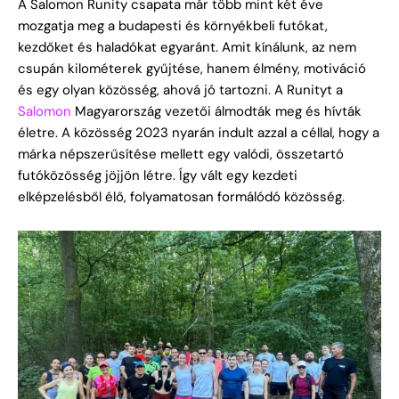
A Salomon Runity csapata már több mint két éve
mozgatja meg a budapesti és környékbeli futókat,
kezdőket és haladókat egyaránt. Amit kínálunk, az nem
csupán kilométerek gyűjtése, hanem élmény, motiváció
és egy olyan közösség, ahová jó tartozni. A Runityt a
Salomon
Magyarország vezetői álmodták meg és hívták
életre. A közösség 2023 nyarán indult azzal a céllal, hogy a
márka népszerűsítése mellett egy valódi, összetartó
futóközösség jöjjön létre. Így vált egy kezdeti
elképzelésből élő, folyamatosan formálódó közösség.