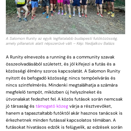
A Salomon Runity az egyik legfiatalabb budapesti futóközösség,
amely pillanatok alatt népszerűvé vált – Kép: Nedjalkov Balázs
A Runity elnevezés a running és a community szavak
összeolvadásából született, és jól kifejezi a futás és a
közösségi élmény szoros kapcsolatát. A Salomon Runity
nyitott és befogadó közösség: nincs tempóelvárás és
nincs szintfelmérés. Mindenki megtalálhatja a számára
megfelelő tempót, miközben új helyszíneket és
útvonalakat fedezhet fel. A közös futások során nemcsak
jó társaság és
támogató közeg
várja a résztvevőket,
hanem a tapasztaltabb futóktól akár hasznos tanácsok is
érkezhetnek minden futással kapcsolatos témában. A
futásokat hivatásos edzők is felügyelik, az edzések során