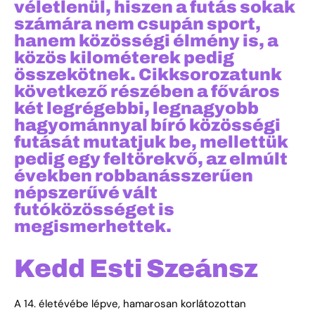
véletlenül, hiszen a futás sokak
számára nem csupán sport,
hanem közösségi élmény is, a
közös kilométerek pedig
összekötnek. Cikksorozatunk
következő részében a főváros
két legrégebbi, legnagyobb
hagyománnyal bíró közösségi
futását mutatjuk be, mellettük
pedig egy feltörekvő, az elmúlt
években robbanásszerűen
népszerűvé vált
futóközösséget is
megismerhettek.
Kedd Esti Szeánsz
A 14. életévébe lépve, hamarosan korlátozottan