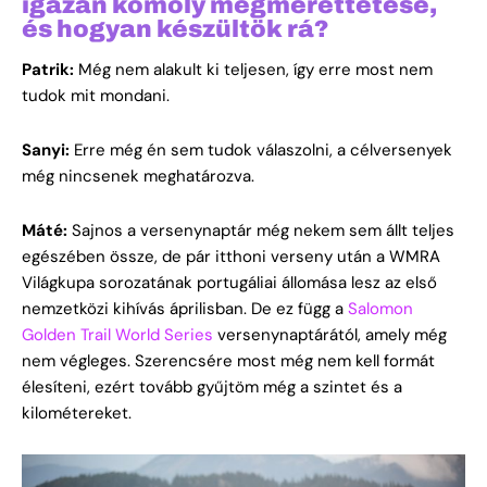
igazán komoly megmérettetése,
és hogyan készültök rá?
Patrik:
Még nem alakult ki teljesen, így erre most nem
tudok mit mondani.
Sanyi:
Erre még én sem tudok válaszolni, a célversenyek
még nincsenek meghatározva.
Máté:
Sajnos a versenynaptár még nekem sem állt teljes
egészében össze, de pár itthoni verseny után a WMRA
Világkupa sorozatának portugáliai állomása lesz az első
nemzetközi kihívás áprilisban. De ez függ a
Salomon
Golden Trail World Series
versenynaptárától, amely még
nem végleges. Szerencsére most még nem kell formát
élesíteni, ezért tovább gyűjtöm még a szintet és a
kilométereket.