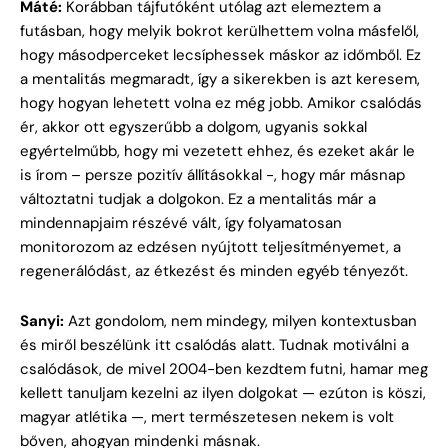
Máté:
Korábban tájfutóként utólag azt elemeztem a
futásban, hogy melyik bokrot kerülhettem volna másfelől,
hogy másodperceket lecsíphessek máskor az időmből. Ez
a mentalitás megmaradt, így a sikerekben is azt keresem,
hogy hogyan lehetett volna ez még jobb. Amikor csalódás
ér, akkor ott egyszerűbb a dolgom, ugyanis sokkal
egyértelműbb, hogy mi vezetett ehhez, és ezeket akár le
is írom – persze pozitív állításokkal -, hogy már másnap
változtatni tudjak a dolgokon. Ez a mentalitás már a
mindennapjaim részévé vált, így folyamatosan
monitorozom az edzésen nyújtott teljesítményemet, a
regenerálódást, az étkezést és minden egyéb tényezőt.
Sanyi:
Azt gondolom, nem mindegy, milyen kontextusban
és miről beszélünk itt csalódás alatt. Tudnak motiválni a
csalódások, de mivel 2004-ben kezdtem futni, hamar meg
kellett tanuljam kezelni az ilyen dolgokat — ezúton is köszi,
magyar atlétika —, mert természetesen nekem is volt
bőven, ahogyan mindenki másnak.