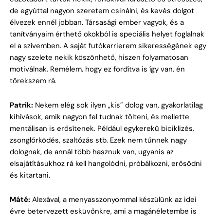
de egyúttal nagyon szeretem csinálni, és kevés dolgot
élvezek ennél jobban. Társasági ember vagyok, és a
tanítványaim érthető okokból is speciális helyet foglalnak
el a szívemben. A saját futókarrierem sikerességének egy
nagy szelete nekik köszönhető, hiszen folyamatosan
motiválnak. Remélem, hogy ez fordítva is így van, én
törekszem rá.
Patrik:
Nekem elég sok ilyen „kis” dolog van, gyakorlatilag
kihívások, amik nagyon fel tudnak tölteni, és mellette
mentálisan is erősítenek. Például egykerekű biciklizés,
zsonglőrködés, szaltózás stb. Ezek nem tűnnek nagy
dolognak, de annál több hasznuk van, ugyanis az
elsajátításukhoz rá kell hangolódni, próbálkozni, erősödni
és kitartani.
Máté:
Alexával, a menyasszonyommal készülünk az idei
évre betervezett esküvőnkre, ami a magánéletembe is