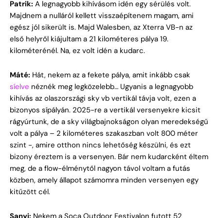
Patrik:
A legnagyobb kihívásom idén egy sérülés volt.
Majdnem a nulláról kellett visszaépítenem magam, ami
egész jól sikerült is. Majd Walesben, az Xterra VB-n az
első helyről kiájultam a 21 kilométeres pálya 19.
kilométerénél. Na, ez volt idén a kudarc.
Máté:
Hát, nekem az a fekete pálya, amit inkább csak
síelve
néznék meg legközelebb… Ugyanis a legnagyobb
kihívás az olaszországi sky vb vertikál távja volt, ezen a
bizonyos sípályán. 2025-re a vertikál versenyekre kicsit
rágyúrtunk, de a sky világbajnokságon olyan meredekségű
volt a pálya – 2 kilométeres szakaszban volt 800 méter
szint -, amire otthon nincs lehetőség készülni, és ezt
bizony éreztem is a versenyen. Bár nem kudarcként éltem
meg, de a flow-élménytől nagyon távol voltam a futás
közben, amely állapot számomra minden versenyen egy
kitűzött cél.
Sanyi:
Nekem a Soca Outdoor Festivalon futott 52