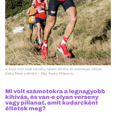
A futás nem csak verseny, hanem élmény és személyes kihívás
Dalos Máté számára – Kép: Ranko Milanovic
Mi volt számotokra a legnagyobb
kihívás, és van-e olyan verseny
vagy pillanat, amit kudarcként
éltetek meg?