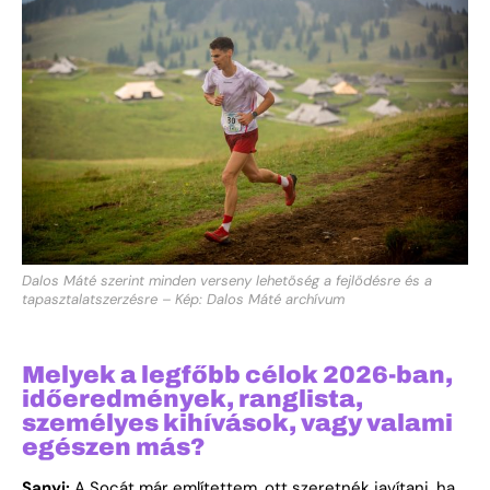
Dalos Máté szerint minden verseny lehetőség a fejlődésre és a
tapasztalatszerzésre – Kép: Dalos Máté archívum
Melyek a legfőbb célok 2026-ban,
időeredmények, ranglista,
személyes kihívások, vagy valami
egészen más?
Sanyi:
A Socát már említettem, ott szeretnék javítani, ha