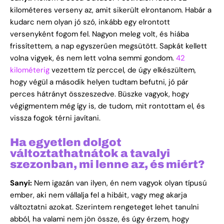
kilométeres verseny az, amit sikerült elrontanom. Habár a
kudarc nem olyan jó szó, inkább egy elrontott
versenyként fogom fel. Nagyon meleg volt, és hiába
frissítettem, a nap egyszerűen megsütött. Sapkát kellett
volna vigyek, és nem lett volna semmi gondom.
42
kilométerig
vezettem tíz perccel, de úgy elkészültem,
hogy végül a második helyen tudtam befutni, jó pár
perces hátrányt összeszedve. Büszke vagyok, hogy
végigmentem még így is, de tudom, mit rontottam el, és
vissza fogok térni javítani.
Ha egyetlen dolgot
változtathatnátok a tavalyi
szezonban, mi lenne az, és miért?
Sanyi:
Nem igazán van ilyen, én nem vagyok olyan típusú
ember, aki nem vállalja fel a hibáit, vagy meg akarja
változtatni azokat. Szerintem rengeteget lehet tanulni
abból, ha valami nem jön össze, és úgy érzem, hogy