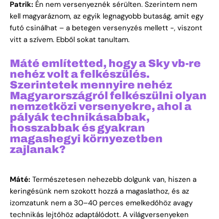
Patrik:
Én nem versenyeznék sérülten. Szerintem nem
kell magyaráznom, az egyik legnagyobb butaság, amit egy
futó csinálhat – a betegen versenyzés mellett -, viszont
vitt a szívem. Ebből sokat tanultam.
Máté említetted, hogy a Sky vb-re
nehéz volt a felkészülés.
Szerintetek mennyire nehéz
Magyarországról felkészülni olyan
nemzetközi versenyekre, ahol a
pályák technikásabbak,
hosszabbak és gyakran
magashegyi környezetben
zajlanak?
Máté:
Természetesen nehezebb dolgunk van, hiszen a
keringésünk nem szokott hozzá a magaslathoz, és az
izomzatunk nem a 30–40 perces emelkedőhöz avagy
technikás lejtőhöz adaptálódott. A világversenyeken