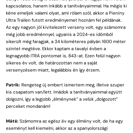
kapcsolatos, hanem inkább a tanítványaimmal. Ha mégis ki
kéne emeljek valami olyat, ami rólam szól, akkor a Pieniny
Ultra Trailen futott eredményemet hoznám fel példának.
Az egy nagyon jól kivitelezett verseny volt, egy számomra
még jobb eredménnyel, ugyanis a 2024-es időmből
sikerült még faragjak, a 34 kilométeres pályán 1600 méter
szintet megtéve. Ekkor kaptam a tavalyi évben a
legnagyobb ITRA pontomat is, 843-at. Ezen felül nagyon
sikeres év volt, de határozottan nem a saját
versenyzésem miatt, legalábbis én így érzem.
Patrik:
Rengeteg új embert ismertem meg, illetve szuper
kis csapatom van/lett. Imádok a tanítványaimmal együtt
dolgozni, így a legjobb „élménynek” a velük „dolgozott”
perceket mondanám!
Máté:
Számomra az egész év egy élmény volt, de ha egy
eseményt kell kiemelni, akkor az a spanyolországi