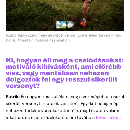
Szabó Sanyi szerint egy elrontott versenyből is lehet tanulni – Kép:
World Mountain Running Association
Ki, hogyan éli meg a csalódásokat:
motiváló kihívásként, ami előrébb
visz, vagy mentálisan nehezen
dolgoztok fel egy rosszul sikerült
versenyt?
Patrik:
Én nagyon rosszul élem meg a vereséget, a rosszul
sikerült versenyt – utálok veszíteni. Egy-két napig még
nehezen tudok elvonatkoztatni tőle, majd ezután valami
átkattan, és ezer százalékon tolom tovább a
felkészülést
.