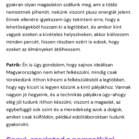
gyakran olyan magaslaton szállunk meg, ami a többi
nemzetnek pihenőt, nekünk viszont plusz energiát jelent.
Ennek ellenére igyekszem úgy tekinteni erre, hogy a
lehetőségekből hozzam ki a legtöbbet, és amikor kint
vagyok ezeken a kivételes helyszíneken, akkor kiélvezem
minden percét, hiszen részben ezért is edzek, hogy
ezeket az élményeket átélhessem.
Patrik:
Én is úgy gondolom, hogy sajnos ideálisan
Magyarországon nem lehet felkészülni, mindig csak
törekedünk itthon kihozni a felkészülésből a legtöbbet,
hogy egy kicsit is legyen közünk a kinti pályákhoz. Vannak
nagyon jó hegyeink, és a technikás pályákra úgy-ahogy
elég jól tudunk itthon készülni, viszont a magaslat, az
egybefüggő sok szint és a meredekség azok a dolgok,
amiket csak külföldön, például edzőtáborokban tudunk
gyakorolni.