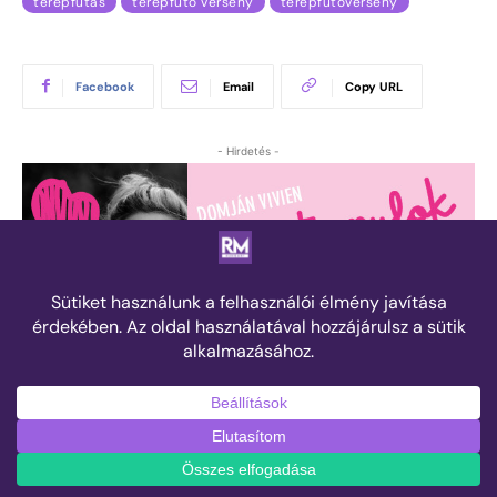
terepfutás
terepfutó verseny
terepfutóverseny
Facebook
Email
Copy URL
- Hirdetés -