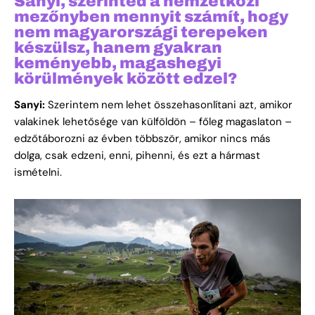
Sanyi, szerinted a nemzetközi
mezőnyben mennyit számít, hogy
nem magyarországi terepeken
készülsz, hanem gyakran
keményebb, magashegyi
körülmények között edzel?
Sanyi:
Szerintem nem lehet összehasonlítani azt, amikor
valakinek lehetősége van külföldön – főleg magaslaton –
edzőtáborozni az évben többször, amikor nincs más
dolga, csak edzeni, enni, pihenni, és ezt a hármast
ismételni.