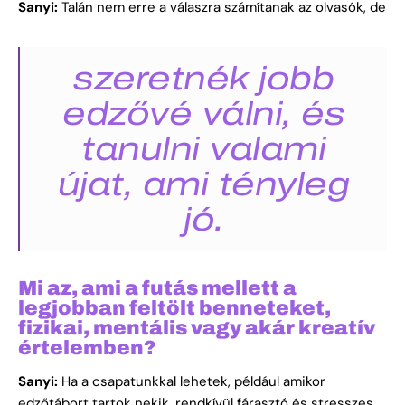
Sanyi:
Talán nem erre a válaszra számítanak az olvasók, de
szeretnék jobb
edzővé válni, és
tanulni valami
újat, ami tényleg
jó.
Mi az, ami a futás mellett a
legjobban feltölt benneteket,
fizikai, mentális vagy akár kreatív
értelemben?
Sanyi:
Ha a csapatunkkal lehetek, például amikor
edzőtábort tartok nekik, rendkívül fárasztó és stresszes,