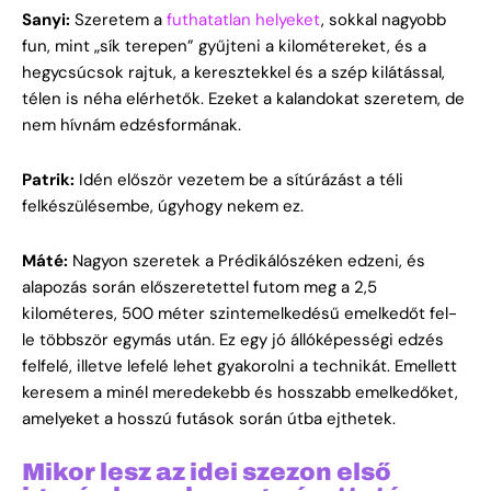
Sanyi:
Szeretem a
futhatatlan helyeket
, sokkal nagyobb
fun, mint „sík terepen” gyűjteni a kilométereket, és a
hegycsúcsok rajtuk, a keresztekkel és a szép kilátással,
télen is néha elérhetők. Ezeket a kalandokat szeretem, de
nem hívnám edzésformának.
Patrik:
Idén először vezetem be a sítúrázást a téli
felkészülésembe, úgyhogy nekem ez.
Máté:
Nagyon szeretek a Prédikálószéken edzeni, és
alapozás során előszeretettel futom meg a 2,5
kilométeres, 500 méter szintemelkedésű emelkedőt fel-
le többször egymás után. Ez egy jó állóképességi edzés
felfelé, illetve lefelé lehet gyakorolni a technikát. Emellett
keresem a minél meredekebb és hosszabb emelkedőket,
amelyeket a hosszú futások során útba ejthetek.
Mikor lesz az idei szezon első