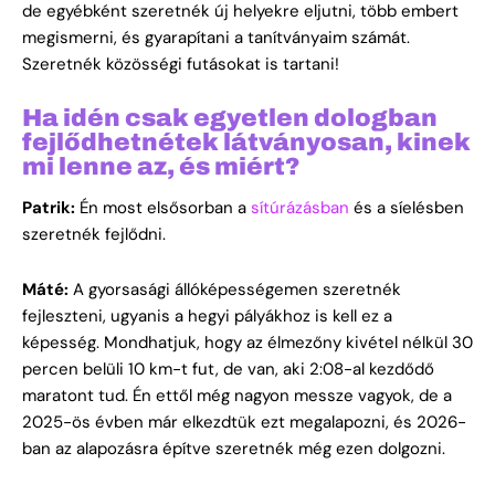
de egyébként szeretnék új helyekre eljutni, több embert
megismerni, és gyarapítani a tanítványaim számát.
Szeretnék közösségi futásokat is tartani!
Ha idén csak egyetlen dologban
fejlődhetnétek látványosan, kinek
mi lenne az, és miért?
Patrik:
Én most elsősorban a
sítúrázásban
és a síelésben
szeretnék fejlődni.
Máté:
A gyorsasági állóképességemen szeretnék
fejleszteni, ugyanis a hegyi pályákhoz is kell ez a
képesség. Mondhatjuk, hogy az élmezőny kivétel nélkül 30
percen belüli 10 km-t fut, de van, aki 2:08-al kezdődő
maratont tud. Én ettől még nagyon messze vagyok, de a
2025-ös évben már elkezdtük ezt megalapozni, és 2026-
ban az alapozásra építve szeretnék még ezen dolgozni.