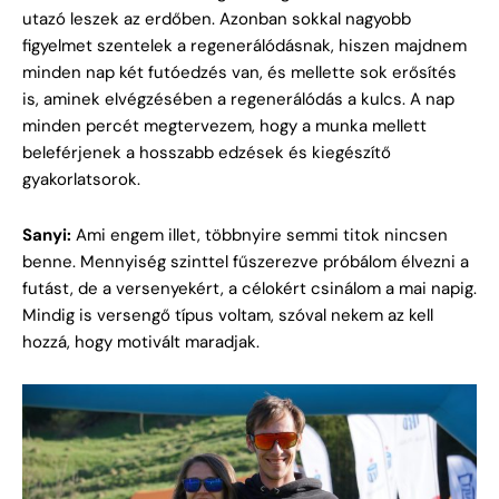
utazó leszek az erdőben. Azonban sokkal nagyobb
figyelmet szentelek a regenerálódásnak, hiszen majdnem
minden nap két futóedzés van, és mellette sok erősítés
is, aminek elvégzésében a regenerálódás a kulcs. A nap
minden percét megtervezem, hogy a munka mellett
beleférjenek a hosszabb edzések és kiegészítő
gyakorlatsorok.
Sanyi:
Ami engem illet, többnyire semmi titok nincsen
benne. Mennyiség szinttel fűszerezve próbálom élvezni a
futást, de a versenyekért, a célokért csinálom a mai napig.
Mindig is versengő típus voltam, szóval nekem az kell
hozzá, hogy motivált maradjak.