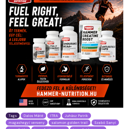
Tags
Dalos Máté
ITRA
Juhász Patrik
magashegyi verseny
salomon golden trail
Szabó Sanyi