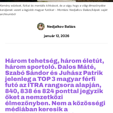
Kemény edzések, fizikai és mentális kihívások, és a vágy, hogy a világ élmezőnyébe
kerüljenek vezeti a legjobb magyar futókat - Montázs: Nedjalkov Balázs/képek: saját
archívumból
Nedjalkov Balázs
január 12, 2026
Három tehetség, három életút,
három sportoló. Dalos Máté,
Szabó Sándor és Juhász Patrik
jelenleg a TOP 3 magyar férfi
futó az ITRA rangsora alapján,
840, 838 és 824 ponttal jegyzik
őket a nemzetközi
élmezőnyben. Nem a közösségi
médiában keresik a