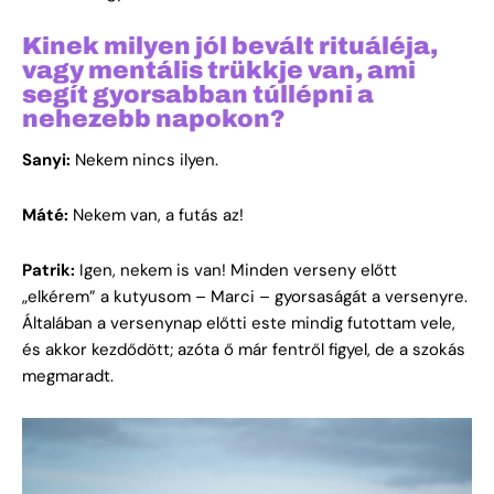
Kinek milyen jól bevált rituáléja,
vagy mentális trükkje van, ami
segít gyorsabban túllépni a
nehezebb napokon?
Sanyi:
Nekem nincs ilyen.
Máté:
Nekem van, a futás az!
Patrik:
Igen, nekem is van! Minden verseny előtt
„elkérem” a kutyusom – Marci – gyorsaságát a versenyre.
Általában a versenynap előtti este mindig futottam vele,
és akkor kezdődött; azóta ő már fentről figyel, de a szokás
megmaradt.