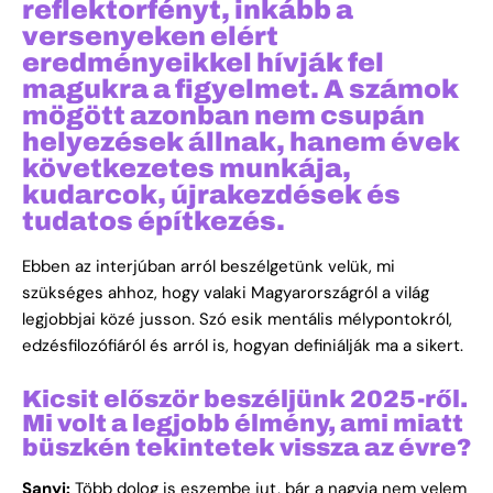
reflektorfényt, inkább a
versenyeken elért
eredményeikkel hívják fel
magukra a figyelmet. A számok
mögött azonban nem csupán
helyezések állnak, hanem évek
következetes munkája,
kudarcok, újrakezdések és
tudatos építkezés.
Ebben az interjúban arról beszélgetünk velük, mi
szükséges ahhoz, hogy valaki Magyarországról a világ
legjobbjai közé jusson. Szó esik mentális mélypontokról,
edzésfilozófiáról és arról is, hogyan definiálják ma a sikert.
Kicsit először beszéljünk 2025-ről.
Mi volt a legjobb élmény, ami miatt
büszkén tekintetek vissza az évre?
Sanyi:
Több dolog is eszembe jut, bár a nagyja nem velem