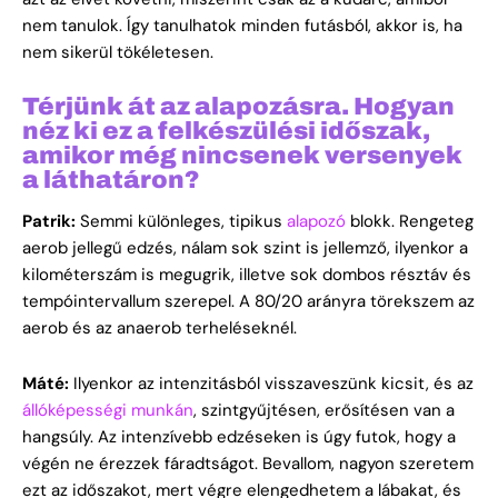
nem tanulok. Így tanulhatok minden futásból, akkor is, ha
nem sikerül tökéletesen.
Térjünk át az alapozásra. Hogyan
néz ki ez a felkészülési időszak,
amikor még nincsenek versenyek
a láthatáron?
Patrik:
Semmi különleges, tipikus
alapozó
blokk. Rengeteg
aerob jellegű edzés, nálam sok szint is jellemző, ilyenkor a
kilométerszám is megugrik, illetve sok dombos résztáv és
tempóintervallum szerepel. A 80/20 arányra törekszem az
aerob és az anaerob terheléseknél.
Máté:
Ilyenkor az intenzitásból visszaveszünk kicsit, és az
állóképességi munkán
, szintgyűjtésen, erősítésen van a
hangsúly. Az intenzívebb edzéseken is úgy futok, hogy a
végén ne érezzek fáradtságot. Bevallom, nagyon szeretem
ezt az időszakot, mert végre elengedhetem a lábakat, és