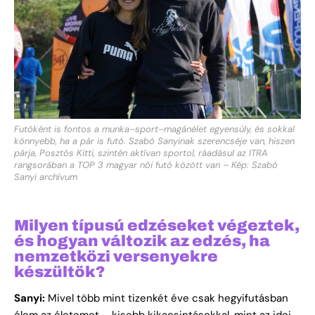
Futóként is fontos a munka–sport–magánélet egyensúly, és sokkal
könnyebb, ha a pár is futó. Szabó Sanyinak szerencséje van, hiszen
párja, Posztós Kitti, szintén aktívan sportol, ráadásul az ITRA
rangsorában a TOP 3 magyar női futó között van – Kép: Szabó
Sanyi archívum
Milyen típusú edzéseket végeztek,
és hogyan változik az edzés, ha
nemzetközi versenyekre
készültök?
Sanyi:
Mivel több mint tizenkét éve csak hegyifutásban
élem az életemet – kisebb kikacsintásokkal, mint az idei