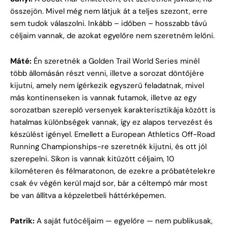
összejön. Mivel még nem látjuk át a teljes szezont, erre
sem tudok válaszolni. Inkább – időben – hosszabb távú
céljaim vannak, de azokat egyelőre nem szeretném lelőni.
Máté:
Én szeretnék a Golden Trail World Series minél
több állomásán részt venni, illetve a sorozat döntőjére
kijutni, amely nem ígérkezik egyszerű feladatnak, mivel
más kontinenseken is vannak futamok, illetve az egy
sorozatban szereplő versenyek karakterisztikája között is
hatalmas különbségek vannak, így ez alapos tervezést és
készülést igényel. Emellett a European Athletics Off-Road
Running Championships-re szeretnék kijutni, és ott jól
szerepelni. Síkon is vannak kitűzött céljaim, 10
kilométeren és félmaratonon, de ezekre a próbatételekre
csak év végén kerül majd sor, bár a céltempó már most
be van állítva a képzeletbeli háttérképemen.
Patrik:
A saját futócéljaim — egyelőre — nem publikusak,