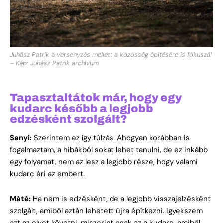
Juhász Patrik a versenyzés mellett a közösség építésére is fókuszál
– Kép: Juhász Patrik archívum
Tapasztaltátok már, hogy egy
kudarc később a legjobb
edzésként szolgált?
Sanyi:
Szerintem ez így túlzás. Ahogyan korábban is
fogalmaztam, a hibákból sokat lehet tanulni, de ez inkább
egy folyamat, nem az lesz a legjobb része, hogy valami
kudarc éri az embert.
Máté:
Ha nem is edzésként, de a legjobb visszajelzésként
szolgált, amiből aztán lehetett újra építkezni. Igyekszem
azt az elvet követni, miszerint csak az a kudarc, amiből