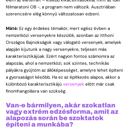
félmaratoni OB -, a program nem változik. Ausztriában
szerencsére elég könnyű változatosan edzeni.
Máté:
Ez egy érdekes témakör, mert egész évben a
nemzetközi versenyekre készülök, azonban az itthoni
Országos Bajnokságok vagy válogató versenyek, amelyek
alapján kijutunk a nagy versenyekre, teljesen más
karakterisztikájúak. Ezért nagyon fontos számomra az
alapozás, ahol a nemzetközi, sok szintes, technikás
pályákra gyűjtöm az állóképességet, amelyre lehet építeni
a gyorsaságot később. Ha ez az építkezés alapos, akkor a
különböző karakterisztikájú
versenyek
előtt már csak
finomhangolásra van szükség.
Van-e bármilyen, akár szokatlan
vagy extrém edzésforma, amit az
alapozás során be szoktatok
építeni a munkába?