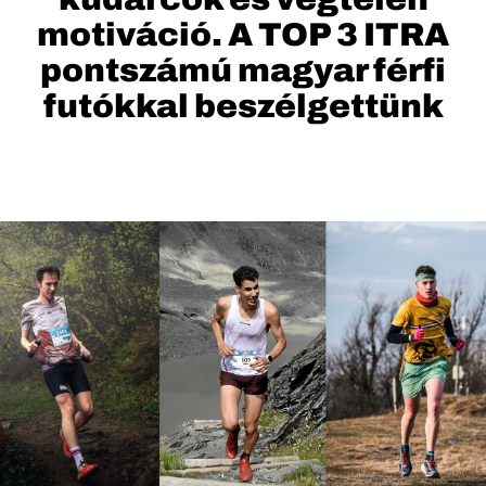
motiváció. A TOP 3 ITRA
pontszámú magyar férfi
futókkal beszélgettünk