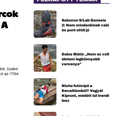
rcok
Salomon S/Lab Genesis
 A
2: Nem mindenkinek való
és pont ettől jó
Dalos Máté: „Nem ez volt
életem legkönnyebb
versenye”
áté, Szabó
tó az ITRA
Niche futócipő a
Decathlonból? Vegyél
Kiprunt, mielőtt túl trendi
lesz