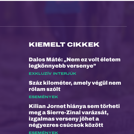
KIEMELT CIKKEK
Dalos Máté: „Nem ez volt életem
legkönnyebb versenye”
EXKLUZÍV INTERJÚK
Száz kilométer, amely végül nem
rólam szólt
ESEMÉNYEK
Kilian Jornet hiánya sem törheti
meg a Sierre-Zinal varázsát,
izgalmas verseny jöhet a
négyezres csúcsok között
ESEMÉNYEK