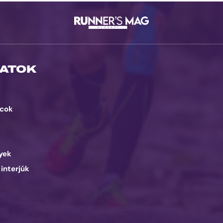
ATOK
cok
d
yek
 interjúk