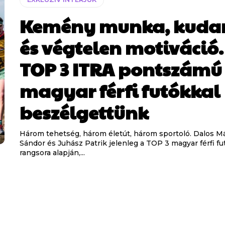
Kemény munka, kuda
és végtelen motiváció.
TOP 3 ITRA pontszámú
magyar férfi futókkal
beszélgettünk
Három tehetség, három életút, három sportoló. Dalos M
Sándor és Juhász Patrik jelenleg a TOP 3 magyar férfi fu
rangsora alapján,...