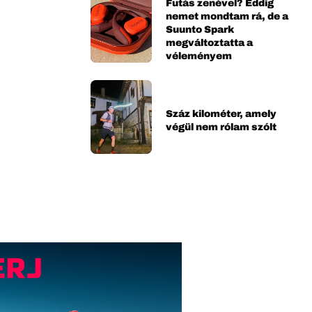
Futás zenével? Eddig
nemet mondtam rá, de a
Suunto Spark
megváltoztatta a
véleményem
Száz kilométer, amely
végül nem rólam szólt