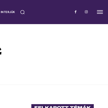
 INTERJÚK
k
FELKAPOTT TÉMÁK