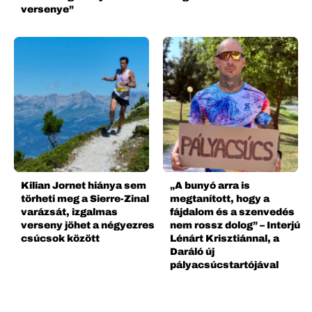
versenye”
Kilian Jornet hiánya sem
„A bunyó arra is
törheti meg a Sierre-Zinal
megtanított, hogy a
varázsát, izgalmas
fájdalom és a szenvedés
verseny jöhet a négyezres
nem rossz dolog” – Interjú
csúcsok között
Lénárt Krisztiánnal, a
Daráló új
pályacsúcstartójával