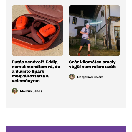
Futás zenével? Eddig
Száz kilométer, amely
nemet mondtam rá, de
végül nem rólam szólt
a Suunto Spark
megváltoztatta a
Nedjalkov Balázs
véleményem
Márkus János