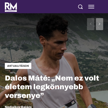
AKTUALITÁSOK
Dalos Máté: „Nem ez volt
életem legkönnyebb
versenye”
Nedjalkov Balázs