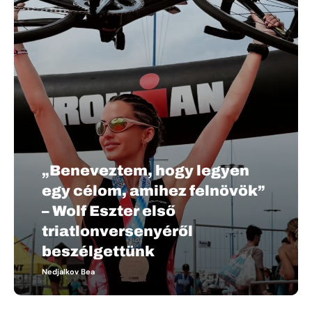
„Beneveztem, hogy legyen
egy célom, amihez felnövök”
– Wolf Eszter első
triatlonversenyéről
beszélgettünk
Nedjalkov Bea