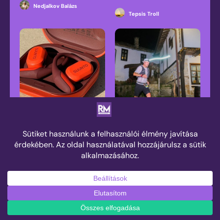
Nedjalkov Balázs
Tepsis Troll
Futás zenével? Eddig
Száz kilométer, amely
nemet mondtam rá, de
végül nem rólam szólt
a Suunto Spark
megváltoztatta a
Nedjalkov Balázs
véleményem
Márkus János