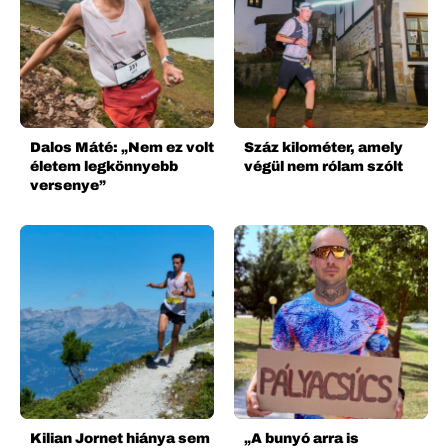
Dalos Máté: „Nem ez volt
Száz kilométer, amely
életem legkönnyebb
végül nem rólam szólt
versenye”
Kilian Jornet hiánya sem
„A bunyó arra is