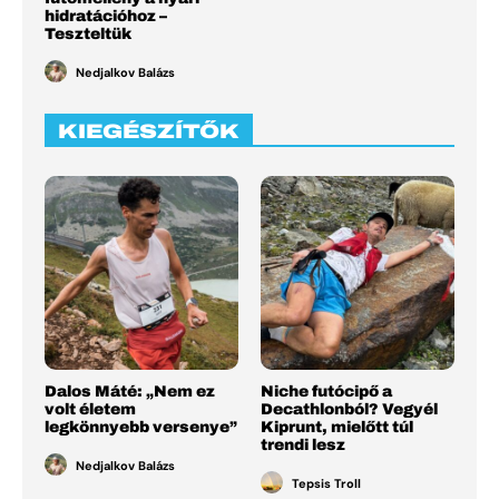
hidratációhoz –
Teszteltük
Nedjalkov Balázs
KIEGÉSZÍTŐK
Dalos Máté: „Nem ez
Niche futócipő a
volt életem
Decathlonból? Vegyél
legkönnyebb versenye”
Kiprunt, mielőtt túl
trendi lesz
Nedjalkov Balázs
Tepsis Troll