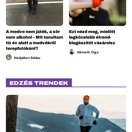
A medve nem játék, a sör
Ezt nézd meg, mielőtt
nem alkohol – Mit tanultam
legközelebb étrend-
tíz év alatt a medvékről
kiegészítőt vásárolsz
terepfutóként?
Németh Olga
Nedjalkov Balázs
EDZÉS TRENDEK