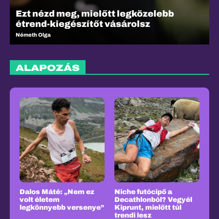
Ezt nézd meg, mielőtt legközelebb
étrend-kiegészítőt vásárolsz
Németh Olga
N
ALAPOZÁS
Dalos Máté: „Nem ez
Niche futócipő a
volt életem
Decathlonból? Vegyél
legkönnyebb versenye”
Kiprunt, mielőtt túl
trendi lesz