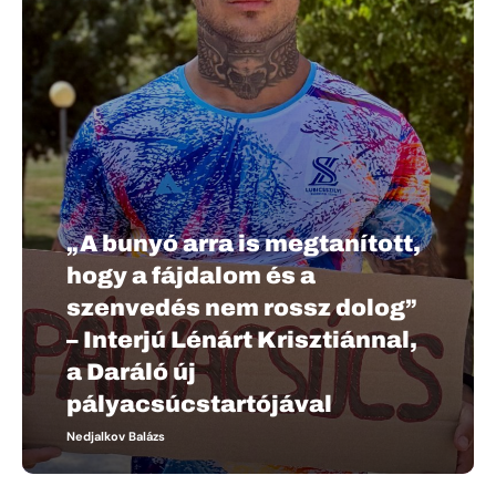
„A bunyó arra is megtanított,
hogy a fájdalom és a
szenvedés nem rossz dolog”
– Interjú Lénárt Krisztiánnal,
a Daráló új
pályacsúcstartójával
Nedjalkov Balázs