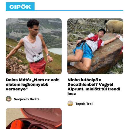
CIPŐK
Dalos Máté: „Nem ez volt
Niche futócipő a
életem legkönnyebb
Decathlonból? Vegyél
versenye”
Kiprunt, mielőtt túl trendi
lesz
Nedjalkov Balázs
Tepsis Troll