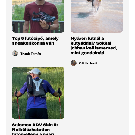
Top 5 futócipő, amely
Nyáron futnál a
sneakerikonná vált
kutyáddal? Sokkal
jobban kell ismerned,
mint gondolnád
Trunk Tamás
Ottlik Judit
Salomon ADV Skin 5:
Nélkülözhetetlen
futómellény a nyári