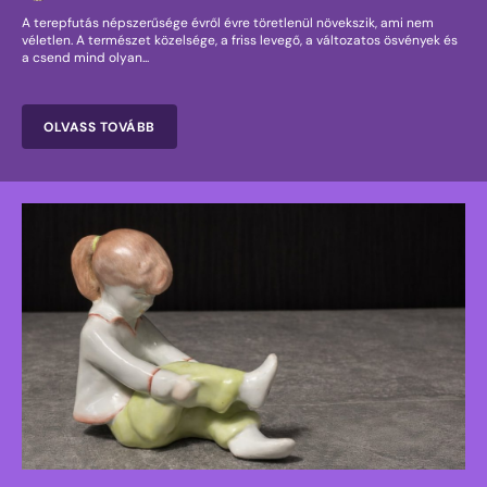
A terepfutás népszerűsége évről évre töretlenül növekszik, ami nem
véletlen. A természet közelsége, a friss levegő, a változatos ösvények és
a csend mind olyan...
OLVASS TOVÁBB