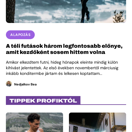
ALAPOZÁS
A téli futások három legfontosabb előnye,
amit kezdőként sosem hittem volna
Amikor elkezdtem futni, hideg hónapok eleinte mindig külön
kihívást jelentettek. Az első években novembertől márciusig
inkább konditermbe jártam és lelkesen koptattam...
Nedjalkov Bea
TIPPEK PROFIKTÓL