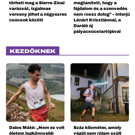
törheti meg a Sierre-Zinal
megtanított, hogy a
varázsát, izgalmas
fájdalom és a szenvedés
verseny jöhet a négyezres
nem rossz dolog” – Interjú
csúcsok között
Lénárt Krisztiánnal, a
Daráló új
pályacsúcstartójával
KEZDŐKNEK
Dalos Máté: „Nem ez volt
Száz kilométer, amely
életem legkönnyebb
végül nem rólam szólt