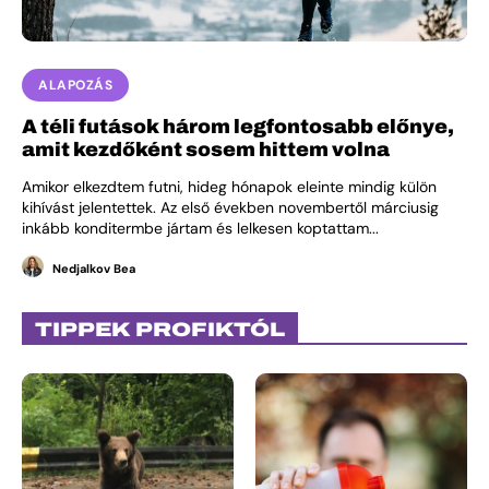
ALAPOZÁS
A téli futások három legfontosabb előnye,
amit kezdőként sosem hittem volna
Amikor elkezdtem futni, hideg hónapok eleinte mindig külön
kihívást jelentettek. Az első években novembertől márciusig
inkább konditermbe jártam és lelkesen koptattam...
Nedjalkov Bea
TIPPEK PROFIKTÓL