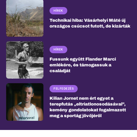
HÍREK
Technikai hiba: Vásárhelyi Máté új
országos csúcsot futott, de kizárták
HÍREK
Fussunk együtt Flander Marci
emlékére, és támogassuk a
családját
FELFEDEZÉS
Kilian Jornet nem ért egyet a
terepfutás „eltriatlonosodásával”,
kemény gondolatokat fogalmazott
meg a sportág jövőjéről