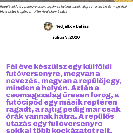
Repülővel futóversenyre utazni izgalmas kaland, amely alapos tervezést és megfelelő
biztosítást is igényel - Kép: Nedjalkov Balázs
Nedjalkov Balázs
július 9, 2026
Fél éve készülsz egy külföldi
futóversenyre, megvan a
nevezés, megvan a repülőjegy,
minden a helyén. Aztán a
csomagszalag üresen forog, a
futócipőd egy másik reptéren
ragadt, a rajtig pedig már csak
órák vannak hátra. A repülős
utazás egy futóversenyre
sokkal több kockázatot rejt,