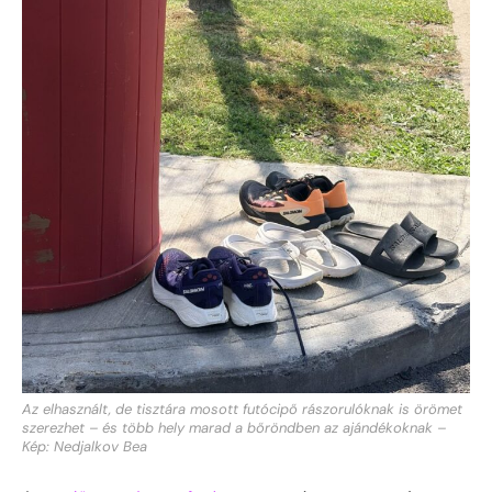
Az elhasznált, de tisztára mosott futócipő rászorulóknak is örömet
szerezhet – és több hely marad a bőröndben az ajándékoknak –
Kép: Nedjalkov Bea