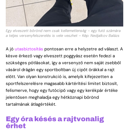
Egy elveszett bőrönd nem csak kellemetlenség – egy futó számára
a teljes versenyfelszerelés is vele veszhet – Kép: Nedjalkov Balázs
A jó
utasbiztosítás
pontosan erre a helyzetre ad választ. A
késve érkező vagy elveszett poggyász esetén fedezi a
szükséges pótlásokat, így a versenyző nem saját zsebből
vásárol drágán egy sportboltban új cipőt órákkal a rajt
előtt. Van olyan konstrukció is, amelyik kifejezetten a
sportfelszerelésre magasabb kártérítési limitet biztosít,
felismerve, hogy egy futócipő vagy egy kerékpár értéke
jelentősen meghaladja egy hétköznapi bőrönd
tartalmának átlagértékét.
Egy óra késés a rajtvonalig
érhet