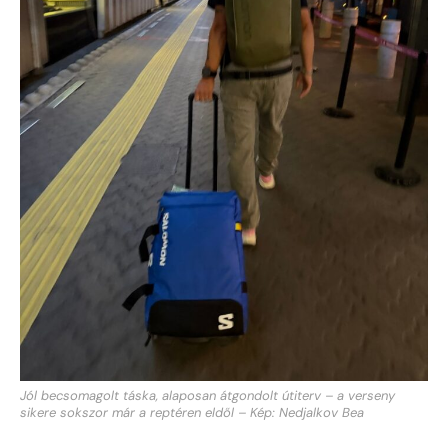
Jól becsomagolt táska, alaposan átgondolt útiterv – a verseny
sikere sokszor már a reptéren eldől – Kép: Nedjalkov Bea