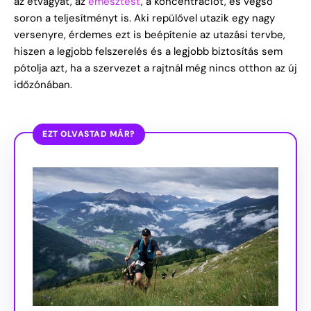
az étvágyat, az
emésztést
, a koncentrációt, és végső
soron a teljesítményt is. Aki repülővel utazik egy nagy
versenyre, érdemes ezt is beépítenie az utazási tervbe,
hiszen a legjobb felszerelés és a legjobb biztosítás sem
pótolja azt, ha a szervezet a rajtnál még nincs otthon az új
időzónában.
EZT OLVASTAD MÁR?