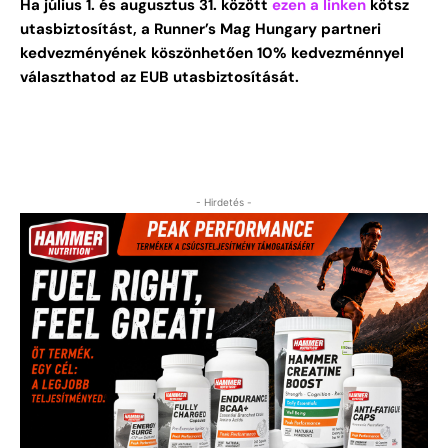
Ha július 1. és augusztus 31. között
ezen a linken
kötsz
utasbiztosítást, a Runner’s Mag Hungary partneri
kedvezményének köszönhetően 10% kedvezménnyel
választhatod az EUB utasbiztosítását.
- Hirdetés -