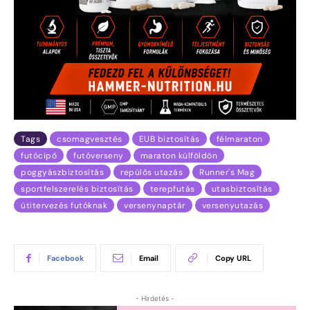
Tags
csomagvesztés
EUB biztosítás
félmaraton
futócipő
futóverseny
maraton külföldön
poggyászbiztosítás
repülős utazás
Runner's Mag
sportfelszerelés biztosítás
terepfutás
utasbiztosítás
útitervezés futóknak
versenynaptár
versenyutazás
Facebook
Email
Copy URL
- Hirdetés -