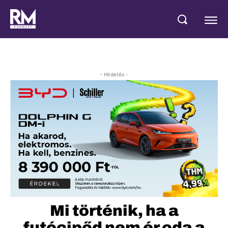
- Hirdetés -
Mi történik, ha a
futócipőd nem ér oda a