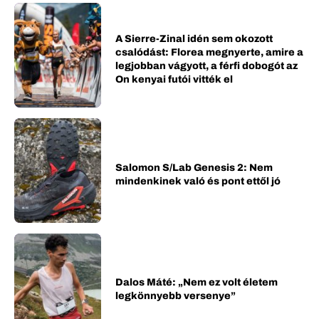
A Sierre-Zinal idén sem okozott
csalódást: Florea megnyerte, amire a
legjobban vágyott, a férfi dobogót az
On kenyai futói vitték el
Salomon S/Lab Genesis 2: Nem
mindenkinek való és pont ettől jó
Dalos Máté: „Nem ez volt életem
legkönnyebb versenye”