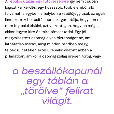
A
repülős utazás egy futóversenyre
így nem csupán
logisztikai kérdés: egy hosszabb, több elemből álló
folyamat is egyben, amelyben a repülőjegy csak az egyik
láncszem. A biztosítás nem azt garantálja, hogy semmi
nem fog balul elsülni, azt viszont igen, hogy ha mégis,
akkor legyen kire és mire támaszkodni. Egy jól
megválasztott csomag olyan biztonságot ad, ami
láthatatlan marad, amíg minden rendben megy,
felbecsülhetetlen értékűvé válik viszont abban a
pillanatban, amikor a csomagszalag üresen forog, vagy
a beszállókapunál
egy táblán a
„törölve” felirat
világít.