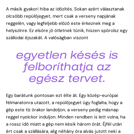
A másik gyakori hiba az időzítés. Sokan azért választanak
olcsóbb repülőjegyet, mert csak a verseny napjának
reggelén, vagy legfeljebb előző este érkeznek meg a
helyszínre. Ez elsőre jó ötletnek tűnik, hiszen spórolsz egy
szállodai éjszakát. A valóságban viszont
egyetlen késés is
felboríthatja az
egész tervet.
Egy barátunk pontosan ezt élte át. Egy közép-európai
félmaratonra utazott, a repülőjegyet úgy foglalta, hogy a
gép este tíz órakor landoljon, a verseny pedig másnap
reggel nyolckor induljon. Minden rendben is lett volna, ha
a rossz idő miatt a gép nem késik három órát. Éjfél után
ért csak a szállására, alig néhány óra alvás jutott neki a