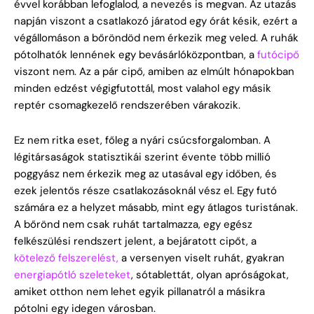
évvel korábban lefoglalod, a nevezés is megvan. Az utazás
napján viszont a csatlakozó járatod egy órát késik, ezért a
végállomáson a bőröndöd nem érkezik meg veled. A ruhák
pótolhatók lennének egy bevásárlóközpontban, a
futócipő
viszont nem. Az a pár cipő, amiben az elmúlt hónapokban
minden edzést végigfutottál, most valahol egy másik
reptér csomagkezelő rendszerében várakozik.
Ez nem ritka eset, főleg a nyári csúcsforgalomban. A
légitársaságok statisztikái szerint évente több millió
poggyász nem érkezik meg az utasával egy időben, és
ezek jelentős része csatlakozásoknál vész el. Egy futó
számára ez a helyzet másabb, mint egy átlagos turistának.
A bőrönd nem csak ruhát tartalmazza, egy egész
felkészülési rendszert jelent, a bejáratott cipőt, a
kötelező felszerelést,
a versenyen viselt ruhát, gyakran
energiapótló szeleteket
, sótablettát, olyan apróságokat,
amiket otthon nem lehet egyik pillanatról a másikra
pótolni egy idegen városban.