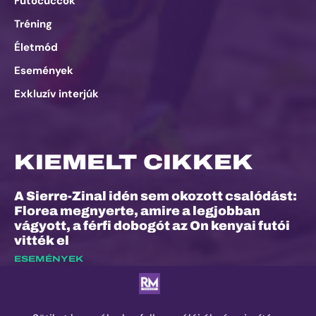
Futócuccok
Tréning
Életmód
Események
Exkluzív interjúk
KIEMELT CIKKEK
A Sierre-Zinal idén sem okozott csalódást:
Florea megnyerte, amire a legjobban
vágyott, a férfi dobogót az On kenyai futói
vitték el
ESEMÉNYEK
Dalos Máté: „Nem ez volt életem
legkönnyebb versenye”
EXKLUZÍV INTERJÚK