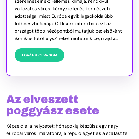
szerelmeseinek: kellemes klímája, rendkívül
változatos városi környezetei és természeti
adottságai miatt Európa egyik legsokoldalúbb
futódesztinációja. Cikksorozatunkban ezt az
országot több nézőpontból mutatjuk be: elsőként
ikonikus futóhelyszíneket mutatunk be, majd a…
TOVÁBB OLVASOM
Az elveszett
poggyász esete
Képzeld el a helyzetet: hónapokig készülsz egy nagy
európai városi maratonra, a repülőjegyet és a szállást fél