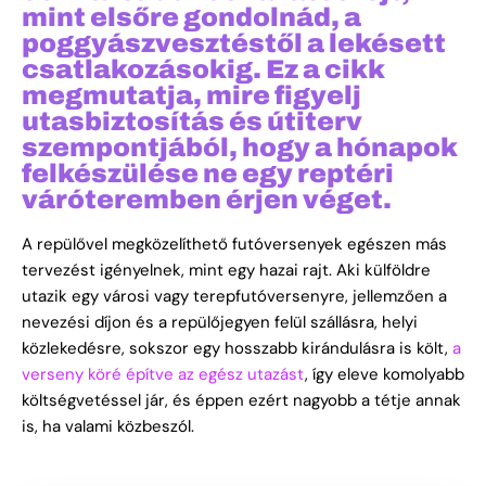
mint elsőre gondolnád, a
poggyászvesztéstől a lekésett
csatlakozásokig. Ez a cikk
megmutatja, mire figyelj
utasbiztosítás és útiterv
szempontjából, hogy a hónapok
felkészülése ne egy reptéri
váróteremben érjen véget.
A repülővel megközelíthető futóversenyek egészen más
tervezést igényelnek, mint egy hazai rajt. Aki külföldre
utazik egy városi vagy terepfutóversenyre, jellemzően a
nevezési díjon és a repülőjegyen felül szállásra, helyi
közlekedésre, sokszor egy hosszabb kirándulásra is költ,
a
verseny köré építve az egész utazást
, így eleve komolyabb
költségvetéssel jár, és éppen ezért nagyobb a tétje annak
is, ha valami közbeszól.