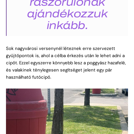
rászorulónak
ajándékozzuk
inkább.
Sok nagyvárosi versenynél léteznek erre szervezett
gyűjtőpontok is, ahol a célba érkezés után le lehet adni a
cipőt. Ezzel egyszerre könnyebb lesz a poggyász hazafelé,
és valakinek ténylegesen segítséget jelent egy pár
használható futócipő.