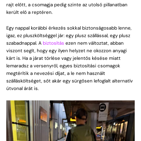
rajt előtt, a csomagja pedig szinte az utolsó pillanatban
került elő a reptéren.
Egy nappal korábbi érkezés sokkal biztonságosabb lenne,
igaz, ez pluszköltséggel jár: egy plusz szállással, egy plusz
szabadnappal. A
biztosítás
ezen nem változtat, abban
viszont segít, hogy egy ilyen helyzet ne okozzon anyagi
kárt is. Ha a járat törlése vagy jelentős késése miatt
lemaradsz a versenyről, egyes biztosítási csomagok
megtérítik a nevezési díjat, a le nem használt
szállásköltséget, sőt akár egy sürgősen lefoglalt alternatív
útvonal árát is.