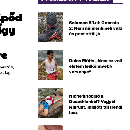
cipőd
Salomon S/Lab Genesis
Így
2: Nem mindenkinek való
és pont ettől jó
re
Dalos Máté: „Nem ez volt
életem legkönnyebb
evezés,
versenye”
zalag
Niche futócipő a
Decathlonból? Vegyél
Kiprunt, mielőtt túl trendi
lesz