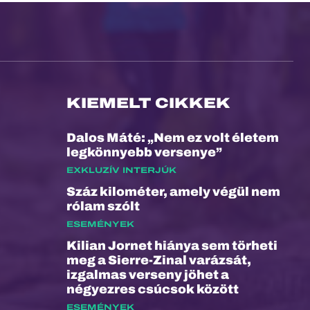
KIEMELT CIKKEK
Dalos Máté: „Nem ez volt életem
legkönnyebb versenye”
EXKLUZÍV INTERJÚK
Száz kilométer, amely végül nem
rólam szólt
ESEMÉNYEK
Kilian Jornet hiánya sem törheti
meg a Sierre-Zinal varázsát,
izgalmas verseny jöhet a
négyezres csúcsok között
ESEMÉNYEK