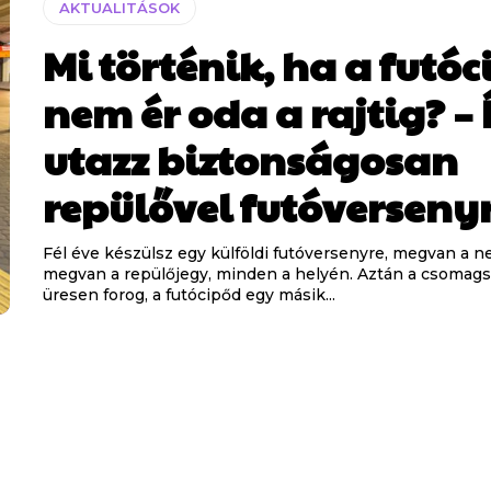
AKTUALITÁSOK
Mi történik, ha a futó
nem ér oda a rajtig? – 
utazz biztonságosan
repülővel futóverseny
Fél éve készülsz egy külföldi futóversenyre, megvan a n
megvan a repülőjegy, minden a helyén. Aztán a csomags
üresen forog, a futócipőd egy másik...