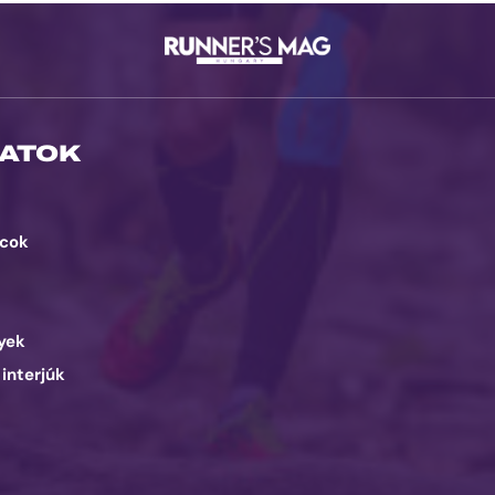
ATOK
cok
d
yek
 interjúk