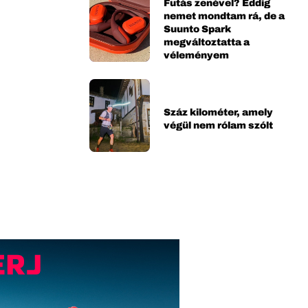
Futás zenével? Eddig
nemet mondtam rá, de a
Suunto Spark
megváltoztatta a
véleményem
Száz kilométer, amely
végül nem rólam szólt