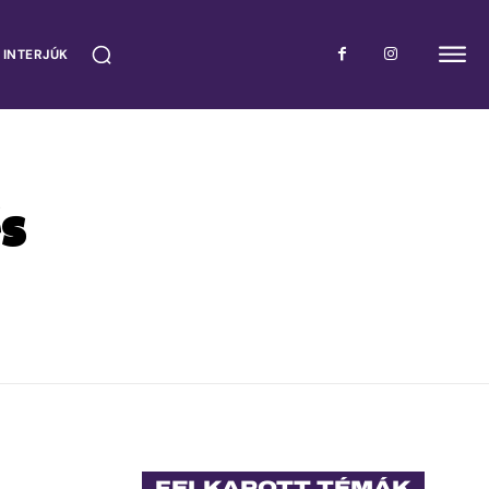
 INTERJÚK
s
FELKAPOTT TÉMÁK