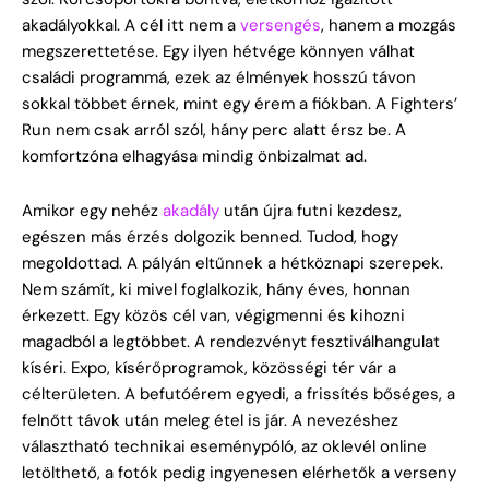
akadályokkal. A cél itt nem a
versengés
, hanem a mozgás
megszerettetése. Egy ilyen hétvége könnyen válhat
családi programmá, ezek az élmények hosszú távon
sokkal többet érnek, mint egy érem a fiókban. A Fighters’
Run nem csak arról szól, hány perc alatt érsz be. A
komfortzóna elhagyása mindig önbizalmat ad.
Amikor egy nehéz
akadály
után újra futni kezdesz,
egészen más érzés dolgozik benned. Tudod, hogy
megoldottad. A pályán eltűnnek a hétköznapi szerepek.
Nem számít, ki mivel foglalkozik, hány éves, honnan
érkezett. Egy közös cél van, végigmenni és kihozni
magadból a legtöbbet. A rendezvényt fesztiválhangulat
kíséri. Expo, kísérőprogramok, közösségi tér vár a
célterületen. A befutóérem egyedi, a frissítés bőséges, a
felnőtt távok után meleg étel is jár. A nevezéshez
választható technikai eseménypóló, az oklevél online
letölthető, a fotók pedig ingyenesen elérhetők a verseny