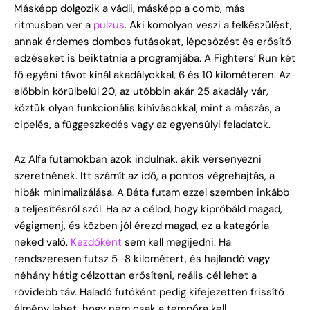
Másképp dolgozik a vádli, másképp a comb, más
ritmusban ver a
pulzus
. Aki komolyan veszi a felkészülést,
annak érdemes dombos futásokat, lépcsőzést és erősítő
edzéseket is beiktatnia a programjába. A Fighters’ Run két
fő egyéni távot kínál akadályokkal, 6 és 10 kilométeren. Az
előbbin körülbelül 20, az utóbbin akár 25 akadály vár,
köztük olyan funkcionális kihívásokkal, mint a mászás, a
cipelés, a függeszkedés vagy az egyensúlyi feladatok.
Az Alfa futamokban azok indulnak, akik versenyezni
szeretnének. Itt számít az idő, a pontos végrehajtás, a
hibák minimalizálása. A Béta futam ezzel szemben inkább
a teljesítésről szól. Ha az a célod, hogy kipróbáld magad,
végigmenj, és közben jól érezd magad, ez a kategória
neked való.
Kezdőként
sem kell megijedni. Ha
rendszeresen futsz 5–8 kilométert, és hajlandó vagy
néhány hétig célzottan erősíteni, reális cél lehet a
rövidebb táv. Haladó futóként pedig kifejezetten frissítő
élmény lehet, hogy nem csak a tempóra kell