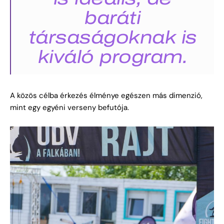
baráti
társaságoknak is
kiváló program.
A közös célba érkezés élménye egészen más dimenzió,
mint egy egyéni verseny befutója.