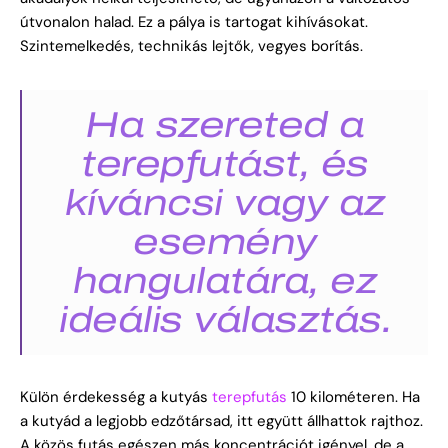
útvonalon halad. Ez a pálya is tartogat kihívásokat.
Szintemelkedés, technikás lejtők, vegyes borítás.
Ha szereted a
terepfutást, és
kíváncsi vagy az
esemény
hangulatára, ez
ideális választás.
Külön érdekesség a kutyás
terepfutás
10 kilométeren. Ha
a kutyád a legjobb edzőtársad, itt együtt állhattok rajthoz.
A közös futás egészen más koncentrációt igényel, de a