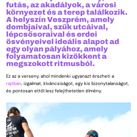
futás, az akadályok, a városi
környezet és a terep találkozik.
A helyszín
Veszprém
, amely
dombjaival, szűk utcáival,
lépcsősoraival és erdei
ösvényeivel ideális alapot ad
egy olyan pályához, amely
folyamatosan kizökkent a
megszokott ritmusból.
Ez az a verseny, ahol mindenki ugyanazt érezheti a
rajtban
, izgalmat, kíváncsiságot, egy kis bizonytalanságot,
és pontosan ettől lesz felejthetetlen élmény.