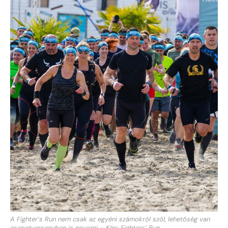
A Fighter’s Run nem csak az egyéni számokról szól, lehetőség van
csapatversenyben is nevezni – Kép: Fighters’ Run