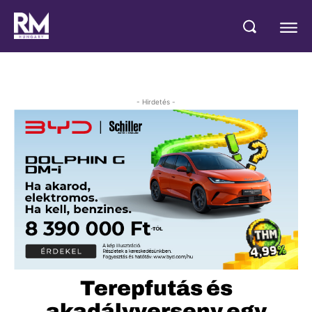
- Hirdetés -
Terepfutás és
akadályverseny egy