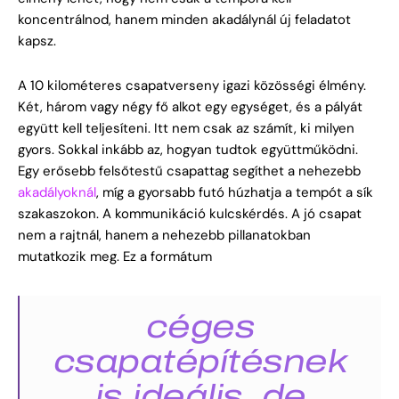
koncentrálnod, hanem minden akadálynál új feladatot
kapsz.
A 10 kilométeres csapatverseny igazi közösségi élmény.
Két, három vagy négy fő alkot egy egységet, és a pályát
együtt kell teljesíteni. Itt nem csak az számít, ki milyen
gyors. Sokkal inkább az, hogyan tudtok együttműködni.
Egy erősebb felsőtestű csapattag segíthet a nehezebb
akadályoknál
, míg a gyorsabb futó húzhatja a tempót a sík
szakaszokon. A kommunikáció kulcskérdés. A jó csapat
nem a rajtnál, hanem a nehezebb pillanatokban
mutatkozik meg. Ez a formátum
céges
csapatépítésnek
is ideális, de