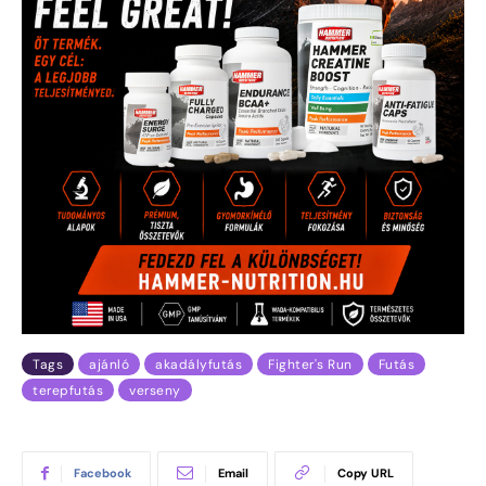
Tags
ajánló
akadályfutás
Fighter's Run
Futás
terepfutás
verseny
Facebook
Email
Copy URL