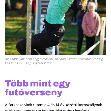
Az akadályok nem kegyelmeznek, minden sikeres teljesítésért meg
kell küzdeni – Kép: Fighters’ Run
Több mint egy
futóverseny
A Farkaskölykök futam a 4 és 14 év közötti korosztálynak
szól. Korcsoportokra bontva, életkorhoz igazított