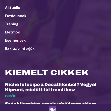
Aktuális
Futócuccok
Tréning
Életmód
Események
Exkluzív interjúk
KIEMELT CIKKEK
Niche futócipő a Decathlonból? Vegyél
Kiprunt, mielőtt túl trendi lesz
CIPŐK
Száz kilométer, amely végül nem rólam
szólt