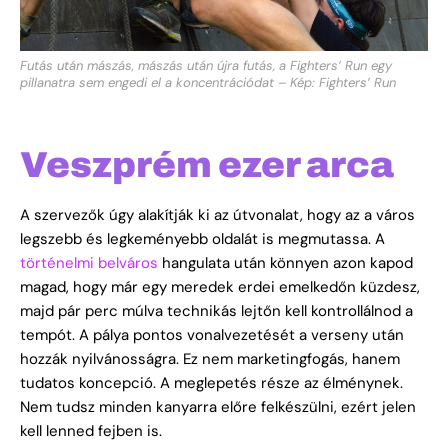
Futás után mászás, mászás után újra futás, a Fighters’ Run egy
pillanatra sem engedi el a koncentrációdat – Kép: Fighters’ Run
Veszprém ezer arca
A szervezők úgy alakítják ki az útvonalat, hogy az a város
legszebb és legkeményebb oldalát is megmutassa. A
történelmi belváros
hangulata után könnyen azon kapod
magad, hogy már egy meredek erdei emelkedőn küzdesz,
majd pár perc múlva technikás lejtőn kell kontrollálnod a
tempót. A pálya pontos vonalvezetését a verseny után
hozzák nyilvánosságra. Ez nem marketingfogás, hanem
tudatos koncepció. A meglepetés része az élménynek.
Nem tudsz minden kanyarra előre felkészülni, ezért jelen
kell lenned fejben is.