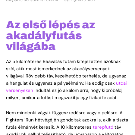
Az első lépés az
akadályfutás
világába
Az 5 kilométeres Beavatás futam kifejezetten azoknak
szól, akik most ismerkednek az akadályversenyek
világával. Rövidebb táv, kezelhetőbb terhelés, de ugyanaz
a hangulat és ugyanaz a pályaélmény. Ha eddig csak
utcai
versenyeken
indultál, ez jó alkalom arra, hogy kipróbáld,
milyen, amikor a futást megszakítja egy fizikai feladat.
Nem mindenki vágyik függeszkedésre vagy cipelésre. A
Fighters’ Run hétvégéjén gondoltak azokra is, akik a tiszta
futás élményét keresik. A 10 kilométeres
terepfutó
táv
akadályok nélkül teljesíthető, de ugyanazon a változatos