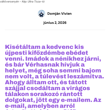
váltóversenyén - Kép: Ultra Tisza-tó
Domján Vivien
június 2, 2026
Kisétáltam a kedvenc kis
újpesti kifőzdémbe ebédet
venni. Imádok a nénikhez járni,
és bár Vérhasnak hívjuk a
helyet, még soha semmi bajom
nem volt, a túlevést leszámítva.
Ahogy álltam ott, és tátott
szájjal csodáltam a virágos
tálakon sorakozó rántott
dolgokat, jött egy e-mailem. Az
e-mail, amelyben arról