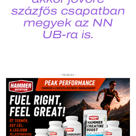
százfős csapatban
megyek az NN
UB-ra is.
- Hirdetés -