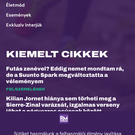
Életmód
Események
Exkluzív interjúk
KIEMELT CIKKEK
Futás zenével? Eddig nemet mondtam rá,
de a Suunto Spark megváltoztatta a
véleményem
FELSZERELÉSEK
Kilian Jornet hiánya sem törheti meg a
Sierre-Zinal varázsát, izgalmas verseny
jöhet a négyezres csúcsok között
ESEMÉNYEK
„A bunyó arra is megtanított, hogy a
fájdalom és a szenvedés nem rossz dolog”