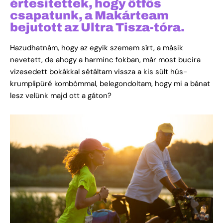
értesítettek, hogy ötfős
csapatunk, a Makárteam
bejutott az Ultra Tisza-tóra.
Hazudhatnám, hogy az egyik szemem sírt, a másik
nevetett, de ahogy a harminc fokban, már most bucira
vizesedett bokákkal sétáltam vissza a kis sült hús-
krumplipüré kombómmal, belegondoltam, hogy mi a bánat
lesz velünk majd ott a gáton?