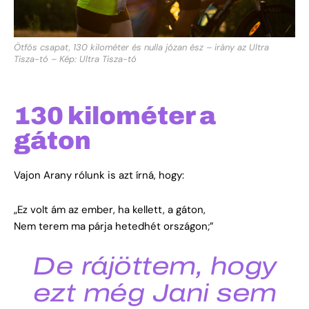
Ötfős csapat, 130 kilométer és nulla józan ész – irány az Ultra
Tisza-tó – Kép: Ultra Tisza-tó
130 kilométer a
gáton
Vajon Arany rólunk is azt írná, hogy:
„Ez volt ám az ember, ha kellett, a gáton,
Nem terem ma párja hetedhét országon;”
De rájöttem, hogy
ezt még Jani sem