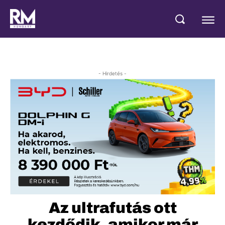
- Hirdetés -
Az ultrafutás ott
kezdődik, amikor már