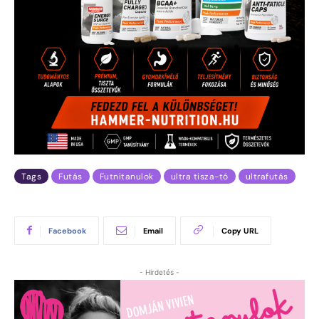
Tags
Futás
Futnitanulok
ultra tisza-tó
ultrafutás
Facebook
Email
Copy URL
- Hirdetés -