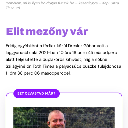
Remélem, mi is ilyen boldogan futunk be – kézenfogva – Kép: Ultra
Tisza-tó
Elit mezőny vár
Eddig egyébként a férfiak közül Drexler Gábor volt a
leggyorsabb, aki 2021-ben 10 óra 18 perc 45 másodperc
alatt teljesítette a duplakörös kihívást, míg a nőknél
Szilágyiné dr. Tóth Tímea a pályacsúcs büszke tulajdonosa
11 óra 38 perc 06 másodperccel.
EZT OLVASTAD MÁR?