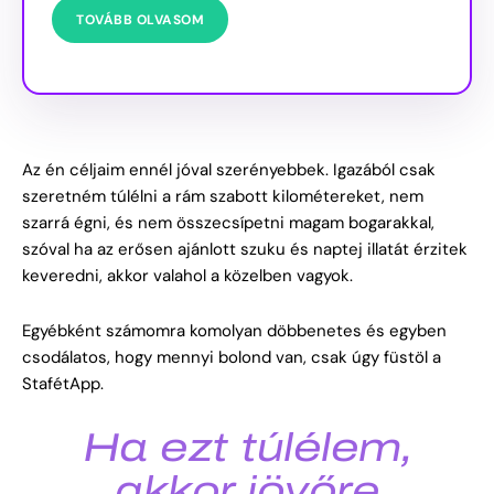
TOVÁBB OLVASOM
Az én céljaim ennél jóval szerényebbek. Igazából csak
szeretném túlélni a rám szabott kilométereket, nem
szarrá égni, és nem összecsípetni magam bogarakkal,
szóval ha az erősen ajánlott szuku és naptej illatát érzitek
keveredni, akkor valahol a közelben vagyok.
Egyébként számomra komolyan döbbenetes és egyben
csodálatos, hogy mennyi bolond van, csak úgy füstöl a
StafétApp.
Ha ezt túlélem,
akkor jövőre