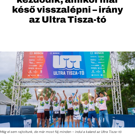
késő visszalépni – irány
az Ultra Tisza-tó
Még el sem rajtoltunk, de már most fáj minden – indul a kaland az Ultra Tisza-tó