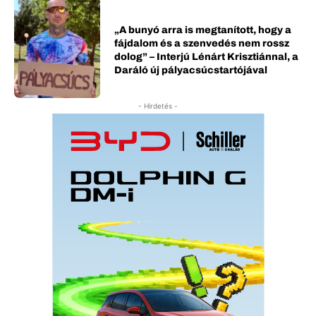
„A bunyó arra is megtanított, hogy a
fájdalom és a szenvedés nem rossz
dolog” – Interjú Lénárt Krisztiánnal, a
Daráló új pályacsúcstartójával
- Hirdetés -