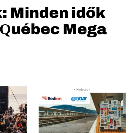
: Minden idők
a Québec Mega
- Hirdetés -