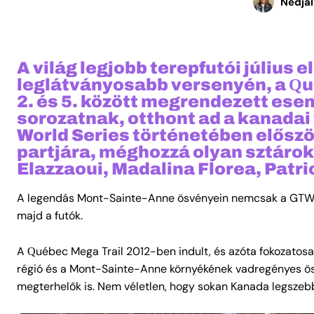
Nedjal
A világ legjobb terepfutói július
leglátványosabb versenyén, a Qu
2. és 5. között megrendezett ese
sorozatnak, otthont ad a kanadai
World Series történetében előszö
partjára, méghozzá olyan sztárok
Elazzaoui, Madalina Florea, Patr
A legendás Mont-Sainte-Anne ösvényein nemcsak a GTWS-p
majd a futók.
A Québec Mega Trail 2012-ben indult, és azóta fokozatosa
régió és a Mont-Sainte-Anne környékének vadregényes ö
megterhelők is. Nem véletlen, hogy sokan Kanada legszeb