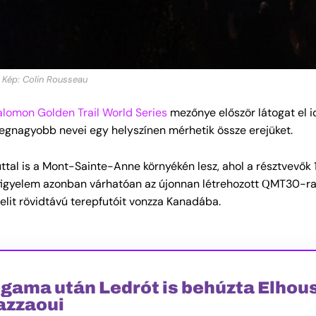
 Kép: Colin Rousseau
alomon Golden Trail World Series
mezőnye először látogat el id
 legnagyobb nevei egy helyszínen mérhetik össze erejüket.
tal is a Mont-Sainte-Anne környékén lesz, ahol a résztvevők 1
b figyelem azonban várhatóan az újonnan létrehozott QMT30-ra
lit rövidtávú terepfutóit vonzza Kanadába.
gama után Ledrót is behúzta Elhou
azzaoui