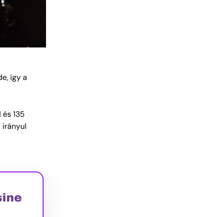
e, így a
 és 135
 irányul
sine