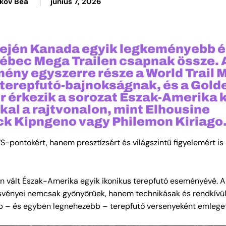
kov Bea
június 7, 2026
 elején Kanada egyik legkeményebb 
ébec Mega Trailen csapnak össze. A
mény egyszerre része a World Trail 
 terepfutó-bajnokságnak, és a Golde
r érkezik a sorozat Észak-Amerika k
kal a rajtvonalon, mint Elhousine
ick Kipngeno vagy Philemon Kiriago
ontokért, hanem presztízsért és világszintű figyelemért is
n vált Észak-Amerika egyik ikonikus terepfutó eseményévé. A
svényei nemcsak gyönyörűek, hanem technikásak és rendkívü
b – és egyben legnehezebb – terepfutó versenyeként emleget