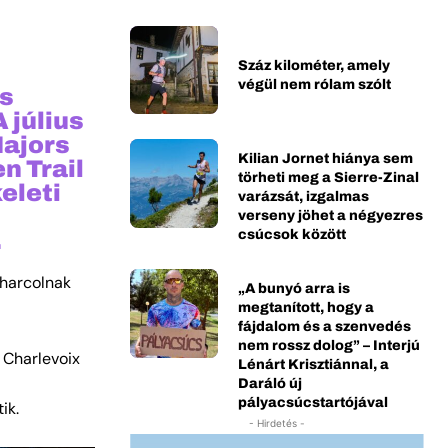
Száz kilométer, amely
végül nem rólam szólt
és
 július
Majors
Kilian Jornet hiánya sem
n Trail
törheti meg a Sierre-Zinal
eleti
varázsát, izgalmas
verseny jöhet a négyezres
.
csúcsok között
 harcolnak
„A bunyó arra is
megtanított, hogy a
fájdalom és a szenvedés
nem rossz dolog” – Interjú
 Charlevoix
Lénárt Krisztiánnal, a
Daráló új
l
pályacsúcstartójával
ik.
- Hirdetés -