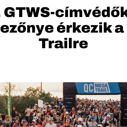
k, GTWS-címvédők
ezőnye érkezik 
Trailre