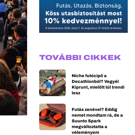
TOVÁBBI CIKKEK
Niche futócipő a
Decathlonból? Vegyél
Kiprunt, mielőtt túl trendi
lesz
Futás zenével? Eddig
nemet mondtam rá, de a
Suunto Spark
megváltoztatta a
véleményem