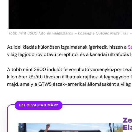
Több mint 3900 futó és világsztárok – közeleg a Québec Mega Trail –
Az idei kiadás különösen izgalmasnak ígérkezik, hiszen a
S
világ legjobb rövidtávú terepfutói és a kanadai ultrafutás
A több mint 3900 indulót felvonultató versenyközpont ezút
kilométer közötti távokon állhatnak rajthoz. A legnagyob
majd, amely a GTWS észak-amerikai állomásaként a világ e
EZT OLVASTAD MÁR?
Ze
El