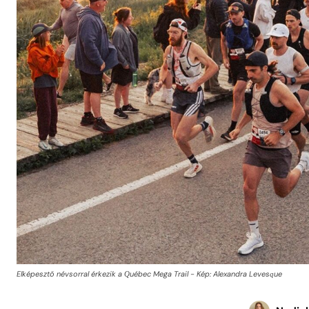
Elképesztő névsorral érkezik a Québec Mega Trail - Kép: Alexandra Levesque