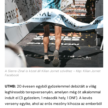
A Sierre-Zinal is közel áll Kilian Jornet szívéhez – Kép: Kilian Jornet
Facebook
UTMB:
20 évesen egyből győzelemmel debütált a világ
leghíresebb terepversenyén, amelyen még öt alkalommal
indult el (3 győzelem, 1 második hely, 1 DNF). A kevés
verseny egyike, ahol az erős mezőny kihozza az emberből