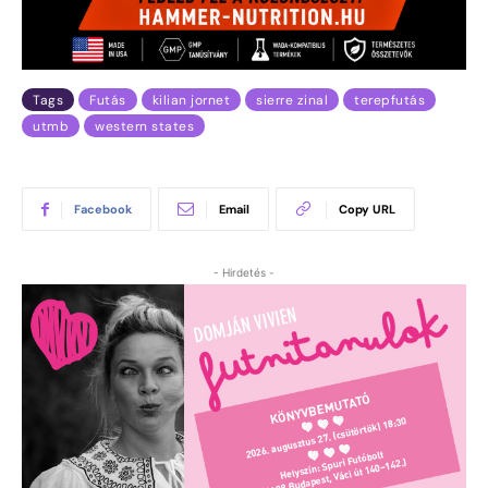
Tags
Futás
kilian jornet
sierre zinal
terepfutás
utmb
western states
Facebook
Email
Copy URL
- Hirdetés -