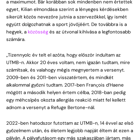
a maximumot. Bár korábban sok mindenben nem értettek
egyet, Kilian elmondása szerint a lényeges kérdésekben
sikerült közös nevezőre jutnia a szervezőkkel, így ismét
együtt dolgozhatnak a sport jövőjéért. De továbbra is a
hegyek, a
közösség
és az útvonal kihívása a legfontosabb
számára.
„Tizennyolc év telt el azóta, hogy először indultam az
UTMB-n. Akkor 20 éves voltam, nem igazán tudtam, mire
számítsak, és valahogy mégis megnyertem a versenyt.
2009-ben és 2011-ben visszatértem, és mindkét
alkalommal győzni tudtam. 2017-ben François d’Haene
mögött a második helyen értem célba, 2018-ban pedig
egy méhcsípés okozta allergiás reakció miatt fel kellett
adnom a versenyt a Refuge Bertone-nál.
2022-ben hatodszor futottam az UTMB-n, 14 évvel az első
győzelmem után, és életem legjobb napját éltem át ezen a
pályán. A pályafutásom egy más szakaszában jártam, más