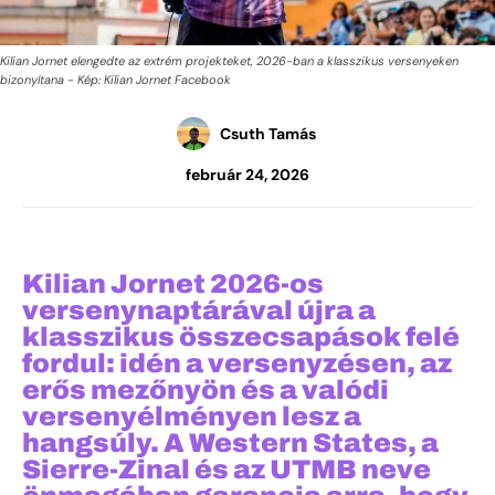
Kilian Jornet elengedte az extrém projekteket, 2026-ban a klasszikus versenyeken
bizonyítana - Kép: Kilian Jornet Facebook
Csuth Tamás
február 24, 2026
Kilian Jornet
2026-os
versenynaptárával újra a
klasszikus összecsapások felé
fordul: idén a versenyzésen, az
erős mezőnyön és a valódi
versenyélményen lesz a
hangsúly. A Western States, a
Sierre-Zinal és az UTMB neve