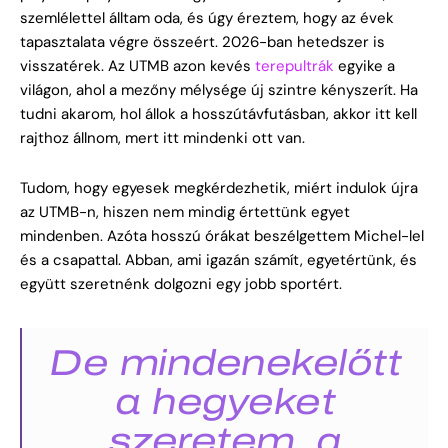
szemlélettel álltam oda, és úgy éreztem, hogy az évek
tapasztalata végre összeért. 2026-ban hetedszer is
visszatérek. Az UTMB azon kevés
terepultrák
egyike a
világon, ahol a mezőny mélysége új szintre kényszerít. Ha
tudni akarom, hol állok a hosszútávfutásban, akkor itt kell
rajthoz állnom, mert itt mindenki ott van.
Tudom, hogy egyesek megkérdezhetik, miért indulok újra
az UTMB-n, hiszen nem mindig értettünk egyet
mindenben. Azóta hosszú órákat beszélgettem Michel-lel
és a csapattal. Abban, ami igazán számít, egyetértünk, és
együtt szeretnénk dolgozni egy jobb sportért.
De mindenekelőtt
a hegyeket
szeretem, a