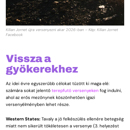
Kilian Jornet újra versenyezni akar 2026-ban – Kép: Kilian Jornet
Facebook
Vissza a
gyökerekhez
Az idei évre egyszerűbb célokat tűzött ki maga elé:
számára sokat jelentő
terepfutó versenyeken
fog indulni,
ahol az erős mezőnynek köszönhetően igazi
versenyélményben lehet része.
Western States:
Tavaly a jó felkészülés ellenére betegség
miatt nem sikerült tökéletesen a versenye (3. helyezést