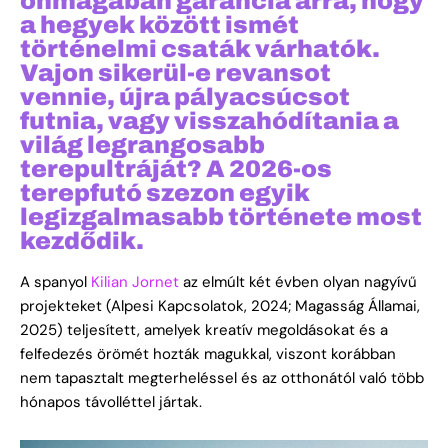
önmagában garancia arra, hogy
a hegyek között ismét
történelmi csaták várhatók.
Vajon sikerül-e revansot
vennie, újra pályacsúcsot
futnia, vagy visszahódítania a
világ legrangosabb
terepultráját? A 2026-os
terepfutó szezon egyik
legizgalmasabb története most
kezdődik.
A spanyol
Kilian Jornet
az elmúlt két évben olyan nagyívű
projekteket (Alpesi Kapcsolatok, 2024; Magasság Államai,
2025) teljesített, amelyek kreatív megoldásokat és a
felfedezés örömét hozták magukkal, viszont korábban
nem tapasztalt megterheléssel és az otthonától való több
hónapos távolléttel jártak.