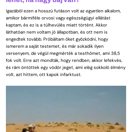
Igazából ezen a hosszú futáson volt az egyetlen alkalom,
amikor bármiféle orvosi vagy egészségügyi ellátást
kaptam, és ez is a túlhevülés miatt történt. Akkor
láthatóan nem voltam jó állapotban, és ott nem is
engedtek tovább. Próbáltam őket győzködni, hogy
ismerem a saját testemet, és már sokadik ilyen
versenyem, de végül megmérték a testhőmet, ami 38,5
fok volt. Erre azt mondták, hogy rendben, akkor lefekvés,
és rám öntöttek egy vödör jeget, ami elég sokkoló élmény
volt, azt hittem, ott kapok infarktust.