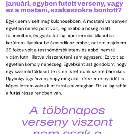
januári, egyben futott verseny, vagy
ez a mostani, szakaszokra bontott?
Egyik sem viselt meg különösebben. A mostani versenyen
egyetlen nehéz pont volt, leginkább a hőség miatt:
túlhevültem, és gyakorlatilag hipertermiás állapotba
kerültem. Ilyenkor belázasodik az ember, nekem majdnem
39 fokos volt a testhőmérsékletem, és abból nem túl
vidám futni, illetve visszahűteni sem egyszerű. Ez volt az
egyetlen komoly nehézség. Egyébként azt gondolom, hogy
egy százmérföldeset te is, én is lefutunk szinte bármikor.
Ugyanígy úgy érzem, hogy még akár kétszer ennyi időt is
képes lettem volna kint futni a sivatagban. Fizikailag tehát
a futás része rendben van.
A többnapos
verseny viszont
nem csak a