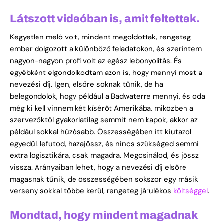
Látszott videóban is, amit feltettek.
Kegyetlen meló volt, mindent megoldottak, rengeteg
ember dolgozott a különböző feladatokon, és szerintem
nagyon-nagyon profi volt az egész lebonyolítás. És
egyébként elgondolkodtam azon is, hogy mennyi most a
nevezési díj. Igen, elsőre soknak tűnik, de ha
belegondolok, hogy például a Badwaterre mennyi, és oda
még ki kell vinnem két kísérőt Amerikába, miközben a
szervezőktől gyakorlatilag semmit nem kapok, akkor az
például sokkal húzósabb. Összességében itt kiutazol
egyedül, lefutod, hazajössz, és nincs szükséged semmi
extra logisztikára, csak magadra. Megcsinálod, és jössz
vissza. Arányaiban lehet, hogy a nevezési díj elsőre
magasnak tűnik, de összességében sokszor egy másik
verseny sokkal többe kerül, rengeteg járulékos
költséggel
.
Mondtad, hogy mindent magadnak