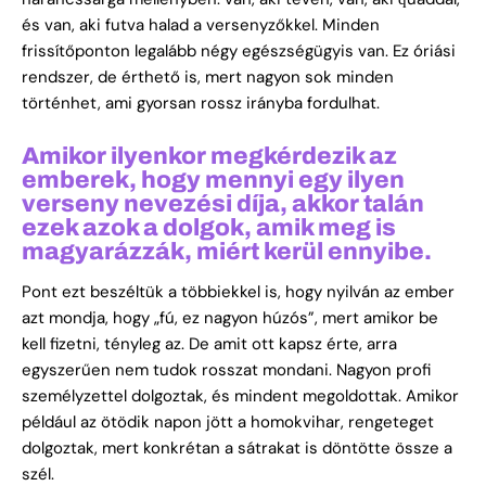
és van, aki futva halad a versenyzőkkel. Minden
frissítőponton legalább négy egészségügyis van. Ez óriási
rendszer, de érthető is, mert nagyon sok minden
történhet, ami gyorsan rossz irányba fordulhat.
Amikor ilyenkor megkérdezik az
emberek, hogy mennyi egy ilyen
verseny nevezési díja, akkor talán
ezek azok a dolgok, amik meg is
magyarázzák, miért kerül ennyibe.
Pont ezt beszéltük a többiekkel is, hogy nyilván az ember
azt mondja, hogy „fú, ez nagyon húzós”, mert amikor be
kell fizetni, tényleg az. De amit ott kapsz érte, arra
egyszerűen nem tudok rosszat mondani. Nagyon profi
személyzettel dolgoztak, és mindent megoldottak. Amikor
például az ötödik napon jött a homokvihar, rengeteget
dolgoztak, mert konkrétan a sátrakat is döntötte össze a
szél.