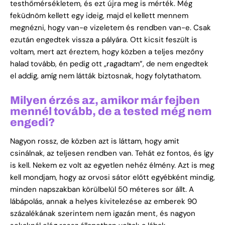
testhőmérsékletem, és ezt újra meg is mérték. Még
feküdnöm kellett egy ideig, majd el kellett mennem
megnézni, hogy van-e vizeletem és rendben van-e. Csak
ezután engedtek vissza a pályára. Ott kicsit feszült is
voltam, mert azt éreztem, hogy közben a teljes mezőny
halad tovább, én pedig ott „ragadtam”, de nem engedtek
el addig, amíg nem látták biztosnak, hogy folytathatom.
Milyen érzés az, amikor már fejben
mennél tovább, de a tested még nem
engedi?
Nagyon rossz, de közben azt is láttam, hogy amit
csinálnak, az teljesen rendben van. Tehát ez fontos, és így
is kell. Nekem ez volt az egyetlen nehéz élmény. Azt is meg
kell mondjam, hogy az orvosi sátor előtt egyébként mindig,
minden napszakban körülbelül 50 méteres sor állt. A
lábápolás, annak a helyes kivitelezése az emberek 90
százalékának szerintem nem igazán ment, és nagyon