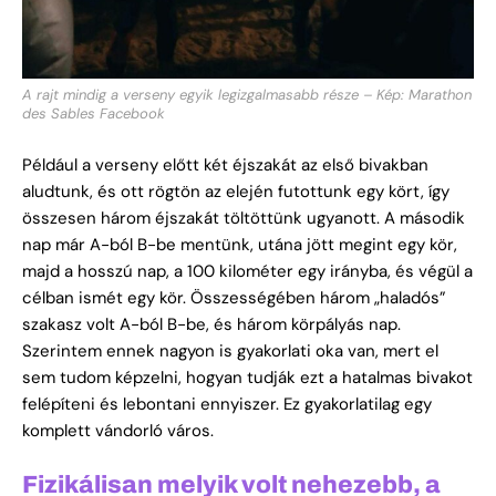
A rajt mindig a verseny egyik legizgalmasabb része – Kép: Marathon
des Sables Facebook
Például a verseny előtt két éjszakát az első bivakban
aludtunk, és ott rögtön az elején futottunk egy kört, így
összesen három éjszakát töltöttünk ugyanott. A második
nap már A-ból B-be mentünk, utána jött megint egy kör,
majd a hosszú nap, a 100 kilométer egy irányba, és végül a
célban ismét egy kör. Összességében három „haladós”
szakasz volt A-ból B-be, és három körpályás nap.
Szerintem ennek nagyon is gyakorlati oka van, mert el
sem tudom képzelni, hogyan tudják ezt a hatalmas bivakot
felépíteni és lebontani ennyiszer. Ez gyakorlatilag egy
komplett vándorló város.
Fizikálisan melyik volt nehezebb, a