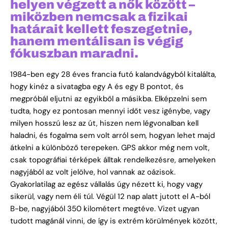
helyen végzett a nők között –
miközben nemcsak a fizikai
határait kellett feszegetnie,
hanem mentálisan is végig
fókuszban maradni.
1984-ben egy 28 éves francia futó kalandvágyból kitalálta,
hogy kinéz a sivatagba egy A és egy B pontot, és
megpróbál eljutni az egyikből a másikba. Elképzelni sem
tudta, hogy ez pontosan mennyi időt vesz igénybe, vagy
milyen hosszú lesz az út, hiszen nem légvonalban kell
haladni, és fogalma sem volt arról sem, hogyan lehet majd
átkelni a különböző terepeken. GPS akkor még nem volt,
csak topográfiai térképek álltak rendelkezésre, amelyeken
nagyjából az volt jelölve, hol vannak az oázisok.
Gyakorlatilag az egész vállalás úgy nézett ki, hogy vagy
sikerül, vagy nem éli túl. Végül 12 nap alatt jutott el A-ból
B-be, nagyjából 350 kilométert megtéve. Vizet ugyan
tudott magánál vinni, de így is extrém körülmények között,