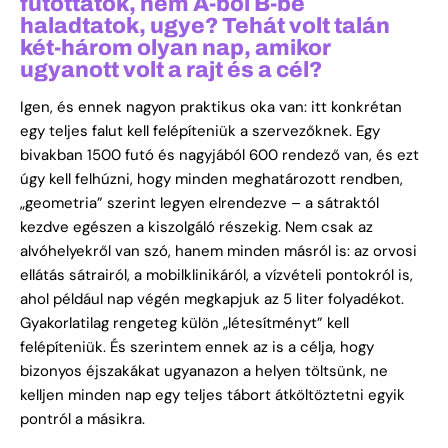
futottatok, nem A-ból B-be
haladtatok, ugye? Tehát volt talán
két-három olyan nap, amikor
ugyanott volt a rajt és a cél?
Igen, és ennek nagyon praktikus oka van: itt konkrétan
egy teljes falut kell felépíteniük a szervezőknek. Egy
bivakban 1500 futó és nagyjából 600 rendező van, és ezt
úgy kell felhúzni, hogy minden meghatározott rendben,
„geometria” szerint legyen elrendezve – a sátraktól
kezdve egészen a kiszolgáló részekig. Nem csak az
alvóhelyekről van szó, hanem minden másról is: az orvosi
ellátás sátrairól, a mobilklinikáról, a vízvételi pontokról is,
ahol például nap végén megkapjuk az 5 liter folyadékot.
Gyakorlatilag rengeteg külön „létesítményt” kell
felépíteniük. És szerintem ennek az is a célja, hogy
bizonyos éjszakákat ugyanazon a helyen töltsünk, ne
kelljen minden nap egy teljes tábort átköltöztetni egyik
pontról a másikra.