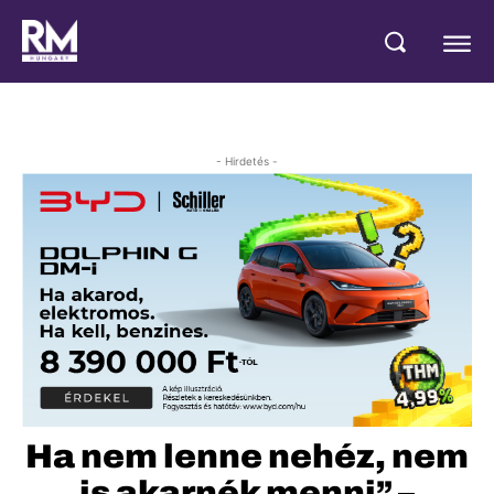
- Hirdetés -
Ha nem lenne nehéz, nem
is akarnék menni” –