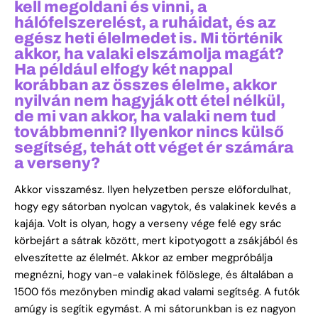
kell megoldani és vinni, a
hálófelszerelést, a ruháidat, és az
egész heti élelmedet is. Mi történik
akkor, ha valaki elszámolja magát?
Ha például elfogy két nappal
korábban az összes élelme, akkor
nyilván nem hagyják ott étel nélkül,
de mi van akkor, ha valaki nem tud
továbbmenni? Ilyenkor nincs külső
segítség, tehát ott véget ér számára
a verseny?
Akkor visszamész. Ilyen helyzetben persze előfordulhat,
hogy egy sátorban nyolcan vagytok, és valakinek kevés a
kajája. Volt is olyan, hogy a verseny vége felé egy srác
körbejárt a sátrak között, mert kipotyogott a zsákjából és
elveszítette az élelmét. Akkor az ember megpróbálja
megnézni, hogy van-e valakinek fölöslege, és általában a
1500 fős mezőnyben mindig akad valami segítség. A futók
amúgy is segítik egymást. A mi sátorunkban is ez nagyon