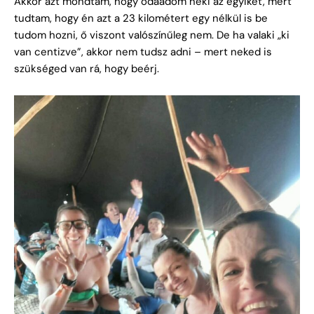
Akkor azt mondtam, hogy odaadom neki az egyiket, mert
tudtam, hogy én azt a 23 kilométert egy nélkül is be
tudom hozni, ő viszont valószínűleg nem. De ha valaki „ki
van centizve”, akkor nem tudsz adni – mert neked is
szükséged van rá, hogy beérj.