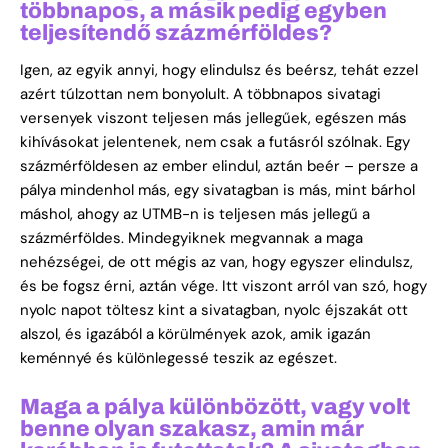
többnapos, a másik pedig egyben
teljesítendő százmérföldes?
Igen, az egyik annyi, hogy elindulsz és beérsz, tehát ezzel
azért túlzottan nem bonyolult. A többnapos sivatagi
versenyek viszont teljesen más jellegűek, egészen más
kihívásokat jelentenek, nem csak a futásról szólnak. Egy
százmérföldesen az ember elindul, aztán beér – persze a
pálya mindenhol más, egy sivatagban is más, mint bárhol
máshol, ahogy az UTMB-n is teljesen más jellegű a
százmérföldes. Mindegyiknek megvannak a maga
nehézségei, de ott mégis az van, hogy egyszer elindulsz,
és be fogsz érni, aztán vége. Itt viszont arról van szó, hogy
nyolc napot töltesz kint a sivatagban, nyolc éjszakát ott
alszol, és igazából a körülmények azok, amik igazán
keménnyé és különlegessé teszik az egészet.
Maga a pálya különbözött, vagy volt
benne olyan szakasz, amin már