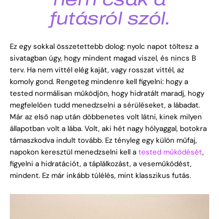
futásról szól.
Ez egy sokkal összetettebb dolog: nyolc napot töltesz a
sivatagban úgy, hogy mindent magad viszel, és nincs B
terv. Ha nem vittél elég kaját, vagy rosszat vittél, az
komoly gond. Rengeteg mindenre kell figyelni: hogy a
tested normálisan működjön, hogy hidratált maradj, hogy
megfelelően tudd menedzselni a sérüléseket, a lábadat.
Már az első nap után döbbenetes volt látni, kinek milyen
állapotban volt a lába. Volt, aki hét nagy hólyaggal, botokra
támaszkodva indult tovább. Ez tényleg egy külön műfaj,
napokon keresztül menedzselni kell a
tested működését
,
figyelni a hidratációt, a táplálkozást, a veseműködést,
mindent. Ez már inkább túlélés, mint klasszikus futás.