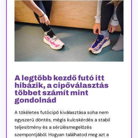
A legtöbb kezdő futó itt
hibázik, a cipőválasztás
többet számít mint
gondolnád
A tökéletes futócipő kiválasztása soha nem
egyszerű döntés, mégis kulcskérdés a stabil
teljesítmény és a sérülésmegelőzés
szempontjából. Hogyan találhatod meg azt a