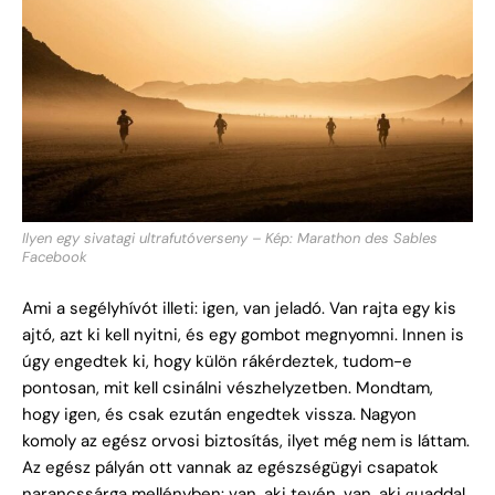
Ilyen egy sivatagi ultrafutóverseny – Kép: Marathon des Sables
Facebook
Ami a segélyhívót illeti: igen, van jeladó. Van rajta egy kis
ajtó, azt ki kell nyitni, és egy gombot megnyomni. Innen is
úgy engedtek ki, hogy külön rákérdeztek, tudom-e
pontosan, mit kell csinálni vészhelyzetben. Mondtam,
hogy igen, és csak ezután engedtek vissza. Nagyon
komoly az egész orvosi biztosítás, ilyet még nem is láttam.
Az egész pályán ott vannak az egészségügyi csapatok
narancssárga mellényben: van, aki tevén, van, aki quaddal,