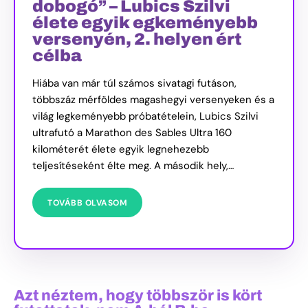
dobogó” – Lubics Szilvi
élete egyik egkeményebb
versenyén, 2. helyen ért
célba
Hiába van már túl számos sivatagi futáson,
többszáz mérföldes magashegyi versenyeken és a
világ legkeményebb próbatételein, Lubics Szilvi
ultrafutó a Marathon des Sables Ultra 160
kilométerét élete egyik legnehezebb
teljesítéseként élte meg. A második hely,…
TOVÁBB OLVASOM
Azt néztem, hogy többször is kört