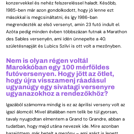
konzervekkel és nehéz felszereléssel haladt. Később,
1985-ben már azon gondolkodott, hogy jó lenne ezt
másokkal is megcsináltatni, és így 1986-ban
megrendezték az első versenyt, amin 23 futó indult el.
Azóta pedig minden évben többszázan futnak a Marathon
des Sables versenyén, ami idén ünnepelte a 40.
születésnapját és Lubics Szilvi is ott volt a mezőnyben.
Nem is olyan régen voltál
Marokkóban egy 100 mérföldes
futóversenyen. Hogy jött az ötlet,
hogy újra visszamenj ráadásul
ugyanúgy egy sivatagi versenyre
ugyanazokhoz a rendezőkhöz?
Igazából számomra mindig is ez az áprilisi verseny volt az
igazi álomcél. Mivel általában nem telik be túl gyorsan,
tavaly nyugodtan elmentem a Grand to Grandre, abban a
tudatban, hogy majd utána nevezek ide. Mire azonban
hazajöttem, már betelt a mezőny – ami azért is lepett