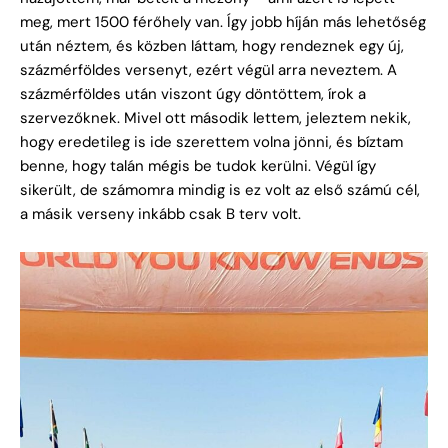
meg, mert 1500 férőhely van. Így jobb híján más lehetőség
után néztem, és közben láttam, hogy rendeznek egy új,
százmérföldes versenyt, ezért végül arra neveztem. A
százmérföldes után viszont úgy döntöttem, írok a
szervezőknek. Mivel ott második lettem, jeleztem nekik,
hogy eredetileg is ide szerettem volna jönni, és bíztam
benne, hogy talán mégis be tudok kerülni. Végül így
sikerült, de számomra mindig is ez volt az első számú cél,
a másik verseny inkább csak B terv volt.