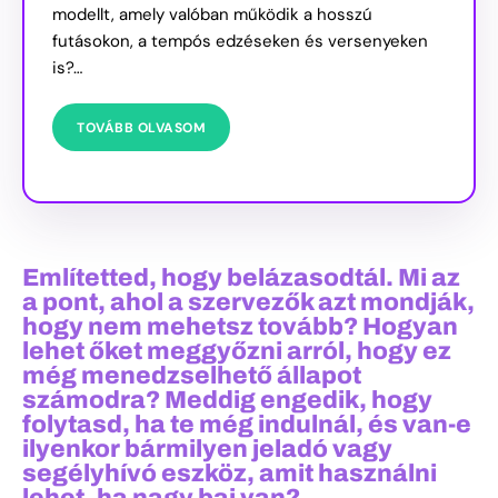
modellt, amely valóban működik a hosszú
futásokon, a tempós edzéseken és versenyeken
is?…
TOVÁBB OLVASOM
Említetted, hogy belázasodtál. Mi az
a pont, ahol a szervezők azt mondják,
hogy nem mehetsz tovább? Hogyan
lehet őket meggyőzni arról, hogy ez
még menedzselhető állapot
számodra? Meddig engedik, hogy
folytasd, ha te még indulnál, és van-e
ilyenkor bármilyen jeladó vagy
segélyhívó eszköz, amit használni
lehet, ha nagy baj van?