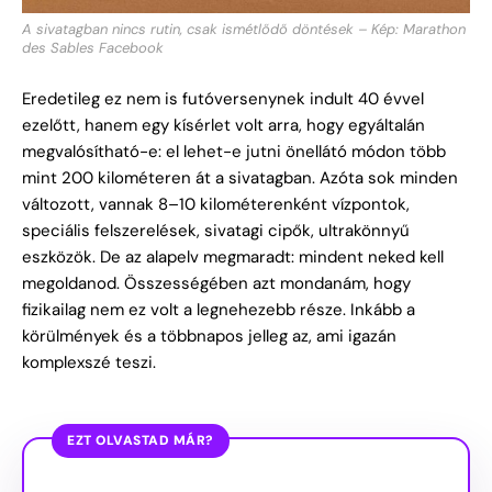
A sivatagban nincs rutin, csak ismétlődő döntések – Kép: Marathon
des Sables Facebook
Eredetileg ez nem is futóversenynek indult 40 évvel
ezelőtt, hanem egy kísérlet volt arra, hogy egyáltalán
megvalósítható-e: el lehet-e jutni önellátó módon több
mint 200 kilométeren át a sivatagban. Azóta sok minden
változott, vannak 8–10 kilométerenként vízpontok,
speciális felszerelések, sivatagi cipők, ultrakönnyű
eszközök. De az alapelv megmaradt: mindent neked kell
megoldanod. Összességében azt mondanám, hogy
fizikailag nem ez volt a legnehezebb része. Inkább a
körülmények és a többnapos jelleg az, ami igazán
komplexszé teszi.
EZT OLVASTAD MÁR?