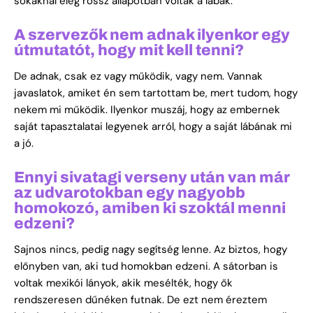
sokaknál elég rossz állapotban voltak a lábak.
A szervezők nem adnak ilyenkor egy
útmutatót, hogy mit kell tenni?
De adnak, csak ez vagy működik, vagy nem. Vannak
javaslatok, amiket én sem tartottam be, mert tudom, hogy
nekem mi működik. Ilyenkor muszáj, hogy az embernek
saját tapasztalatai legyenek arról, hogy a saját lábának mi
a jó.
Ennyi sivatagi verseny után van már
az udvarotokban egy nagyobb
homokozó, amiben ki szoktál menni
edzeni?
Sajnos nincs, pedig nagy segítség lenne. Az biztos, hogy
előnyben van, aki tud homokban edzeni. A sátorban is
voltak mexikói lányok, akik mesélték, hogy ők
rendszeresen dűnéken futnak. De ezt nem éreztem