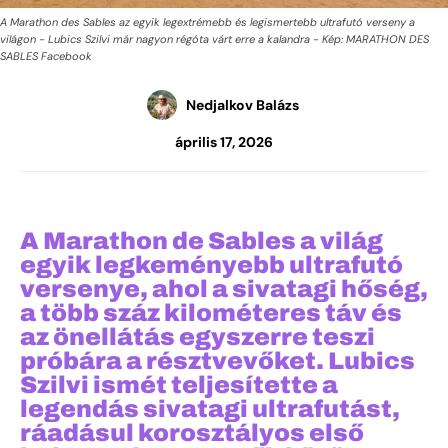
A Marathon des Sables az egyik legextrémebb és legismertebb ultrafutó verseny a
világon - Lubics Szilvi már nagyon régóta várt erre a kalandra - Kép: MARATHON DES
SABLES Facebook
Nedjalkov Balázs
április 17, 2026
A Marathon de Sables a világ
egyik legkeményebb ultrafutó
versenye, ahol a sivatagi hőség,
a több száz kilométeres táv és
az önellátás egyszerre teszi
próbára a résztvevőket. Lubics
Szilvi ismét teljesítette a
legendás sivatagi ultrafutást,
ráadásul korosztályos első