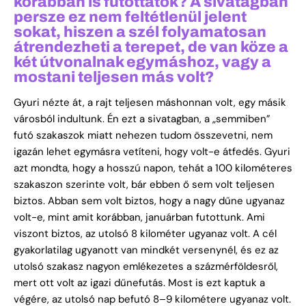
korábban is futottatok? A sivatagban
persze ez nem feltétlenül jelent
sokat, hiszen a szél folyamatosan
átrendezheti a terepet, de van köze a
két útvonalnak egymáshoz, vagy a
mostani teljesen más volt?
Gyuri nézte át, a rajt teljesen máshonnan volt, egy másik
városból indultunk. Én ezt a sivatagban, a „semmiben”
futó szakaszok miatt nehezen tudom összevetni, nem
igazán lehet egymásra vetíteni, hogy volt-e átfedés. Gyuri
azt mondta, hogy a hosszú napon, tehát a 100 kilométeres
szakaszon szerinte volt, bár ebben ő sem volt teljesen
biztos. Abban sem volt biztos, hogy a nagy dűne ugyanaz
volt-e, mint amit korábban, januárban futottunk. Ami
viszont biztos, az utolsó 8 kilométer ugyanaz volt. A cél
gyakorlatilag ugyanott van mindkét versenynél, és ez az
utolsó szakasz nagyon emlékezetes a százmérföldesről,
mert ott volt az igazi dűnefutás. Most is ezt kaptuk a
végére, az utolsó nap befutó 8–9 kilométere ugyanaz volt.