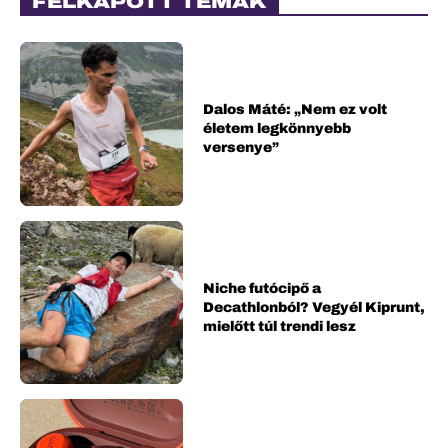
FELKAPOTT TÉMÁK
Dalos Máté: „Nem ez volt
életem legkönnyebb
versenye”
Niche futócipő a
Decathlonból? Vegyél Kiprunt,
mielőtt túl trendi lesz