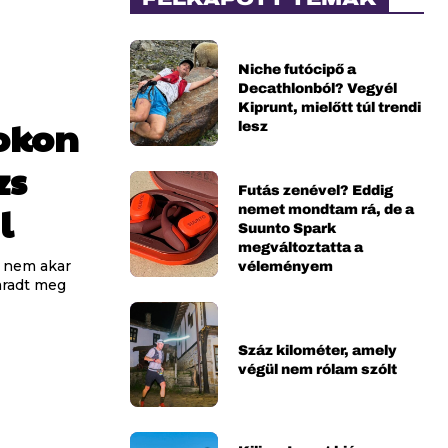
Niche futócipő a
Decathlonból? Vegyél
Kiprunt, mielőtt túl trendi
okon
lesz
zs
Futás zenével? Eddig
l
nemet mondtam rá, de a
Suunto Spark
megváltoztatta a
véleményem
r nem akar
aradt meg
Száz kilométer, amely
végül nem rólam szólt