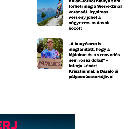
Kilian Jornet hiánya sem
törheti meg a Sierre-Zinal
varázsát, izgalmas
verseny jöhet a
négyezres csúcsok
között
„A bunyó arra is
megtanított, hogy a
fájdalom és a szenvedés
nem rossz dolog” –
Interjú Lénárt
Krisztiánnal, a Daráló új
pályacsúcstartójával