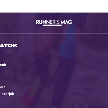
ATOK
cok
d
yek
 interjúk