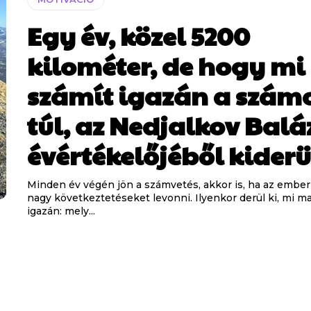
Egy év, közel 5200
kilométer, de hogy mi
számít igazán a szám
túl, az Nedjalkov Balá
évértékelőjéből kiderü
Minden év végén jön a számvetés, akkor is, ha az embe
nagy következtetéseket levonni. Ilyenkor derül ki, mi m
igazán: mely...