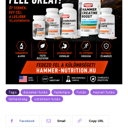
Tags
éjszakai futás
fejlámpa
Futás
hajnali futás
láthatóság
sötétben futás
Facebook
Email
Copy URL