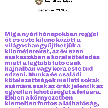
Nedjalkov Balázs
december 23, 2025
Míg a nyári hónapokban reggel
öt és este kilenc között a
világosban gyűjthetjük a
kilométereket, az év ezen
szakaszában a korai sötétedés
miatt a legtöbb futó csak
hajnalban vagy kora este tud
edzeni. Munka és családi
kötelezettségek mellett sokak
számára ezek az órák jelentik az
egyetlen lehetőséget a futásra.
Ebben a környezetben
kiemelten fontos a láthatóság,