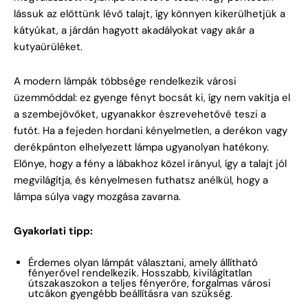
lássuk az előttünk lévő talajt, így könnyen kikerülhetjük a
kátyúkat, a járdán hagyott akadályokat vagy akár a
kutyaürüléket.
A modern lámpák többsége rendelkezik városi
üzemmóddal: ez gyenge fényt bocsát ki, így nem vakítja el
a szembejövőket, ugyanakkor észrevehetővé teszi a
futót. Ha a fejeden hordani kényelmetlen, a derékon vagy
derékpánton elhelyezett lámpa ugyanolyan hatékony.
Előnye, hogy a fény a lábakhoz közel irányul, így a talajt jól
megvilágítja, és kényelmesen futhatsz anélkül, hogy a
lámpa súlya vagy mozgása zavarna.
Gyakorlati tipp:
Érdemes olyan lámpát választani, amely állítható
fényerővel rendelkezik. Hosszabb, kivilágítatlan
útszakaszokon a teljes fényerőre, forgalmas városi
utcákon gyengébb beállításra van szükség.