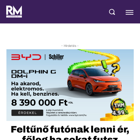
- Hirdetés -
Feltűnő futónak lenni ér,
főleg ha sokat futsz