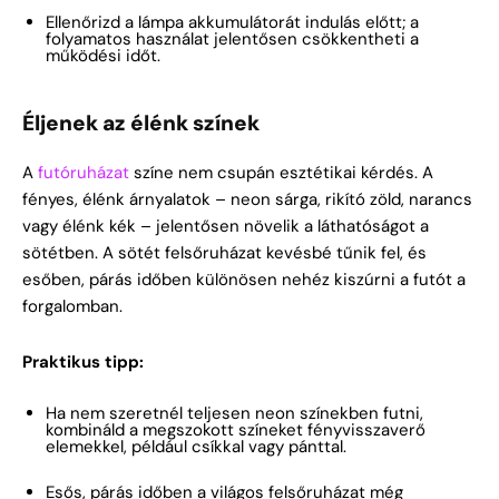
Ellenőrizd a lámpa akkumulátorát indulás előtt; a
folyamatos használat jelentősen csökkentheti a
működési időt.
Éljenek az élénk színek
A
futóruházat
színe nem csupán esztétikai kérdés. A
fényes, élénk árnyalatok – neon sárga, rikító zöld, narancs
vagy élénk kék – jelentősen növelik a láthatóságot a
sötétben. A sötét felsőruházat kevésbé tűnik fel, és
esőben, párás időben különösen nehéz kiszúrni a futót a
forgalomban.
Praktikus tipp:
Ha nem szeretnél teljesen neon színekben futni,
kombináld a megszokott színeket fényvisszaverő
elemekkel, például csíkkal vagy pánttal.
Esős, párás időben a világos felsőruházat még