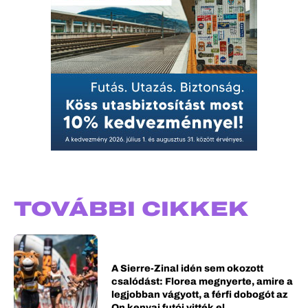
TOVÁBBI CIKKEK
A Sierre-Zinal idén sem okozott
csalódást: Florea megnyerte, amire a
legjobban vágyott, a férfi dobogót az
On kenyai futói vitték el