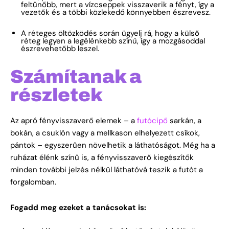
feltűnőbb, mert a vízcseppek visszaverik a fényt, így a
vezetők és a többi közlekedő könnyebben észrevesz.
A réteges öltözködés során ügyelj rá, hogy a külső
réteg legyen a legélénkebb színű, így a mozgásoddal
észrevehetőbb leszel.
Számítanak a
részletek
Az apró fényvisszaverő elemek – a
futócipő
sarkán, a
bokán, a csuklón vagy a mellkason elhelyezett csíkok,
pántok – egyszerűen növelhetik a láthatóságot. Még ha a
ruházat élénk színű is, a fényvisszaverő kiegészítők
minden további jelzés nélkül láthatóvá teszik a futót a
forgalomban.
Fogadd meg ezeket a tanácsokat is: