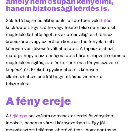
amely nem csupán kényelmi,
hanem biztonsági kérdés is.
Sok futó hajlamos alábecsülni a sötétben való
futás
kockázatait. Egy szürke vagy fekete felső nem biztosít
megfelelő láthatóságot, és az utcai világítás hibái, az
áramszünet vagy az erősen kontrasztos fények miatt
könnyen veszélyessé válhat a futás. A tapasztalat azt
mutatja, hogy a biztonságos futás három alapvető eleme a
megfelelő világítás, az élénk színek és a fényvisszaverő
kiegészítők. Ezeket a gyakorlatban is könnyen
alkalmazhatjuk, anélkül hogy túlzásba vinnénk a
felszerelést.
A fény ereje
A
fejlámpa
használata nemcsak az erdei ösvényeken
indokolt, hanem a városi környezetben is. Egy jól
megválasztott fejlámpa lehetővé teszi, hogy pontosan