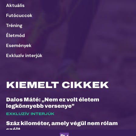
Aktuális
Futócuccok
Tréning
Életmód
Események
Exkluzív interjúk
KIEMELT CIKKEK
Dalos Máté: „Nem ez volt életem
legkönnyebb versenye”
EXKLUZÍV INTERJÚK
Száz kilométer, amely végül nem rólam
szólt