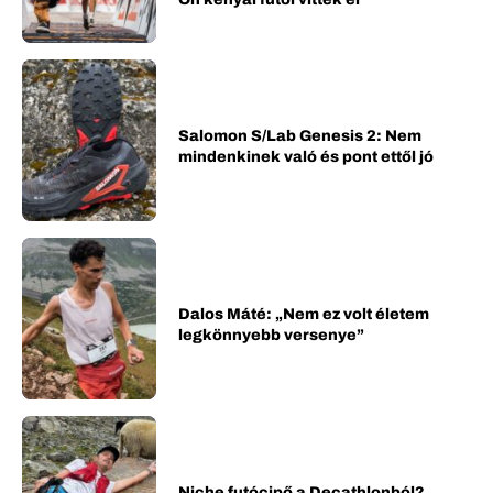
Salomon S/Lab Genesis 2: Nem
mindenkinek való és pont ettől jó
Dalos Máté: „Nem ez volt életem
legkönnyebb versenye”
Niche futócipő a Decathlonból?