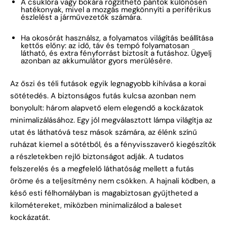
A csuklóra vagy bokára rögzíthető pántok különösen
hatékonyak, mivel a mozgás megkönnyíti a periférikus
észlelést a járművezetők számára.
Ha okosórát használsz, a folyamatos világítás beállítása
kettős előny: az idő, táv és tempó folyamatosan
látható, és extra fényforrást biztosít a futáshoz. Ügyelj
azonban az akkumulátor gyors merülésére.
Az őszi és téli futások egyik legnagyobb kihívása a korai
sötétedés. A biztonságos futás kulcsa azonban nem
bonyolult: három alapvető elem elegendő a kockázatok
minimalizálásához. Egy jól megválasztott lámpa világítja az
utat és láthatóvá tesz mások számára, az élénk színű
ruházat kiemel a sötétből, és a fényvisszaverő kiegészítők
a részletekben rejlő biztonságot adják. A tudatos
felszerelés és a megfelelő láthatóság mellett a futás
öröme és a teljesítmény nem csökken. A hajnali ködben, a
késő esti félhomályban is magabiztosan gyűjtheted a
kilométereket, miközben minimalizálod a baleset
kockázatát.