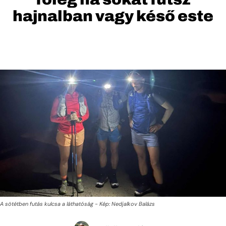
hajnalban vagy késő este
A sötétben futás kulcsa a láthatóság - Kép: Nedjalkov Balázs