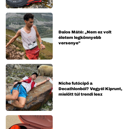
Dalos Máté: „Nem ez volt
életem legkönnyebb
versenye”
Niche futócipő a
Decathlonból? Vegyél Kiprunt,
mielőtt túl trendi lesz