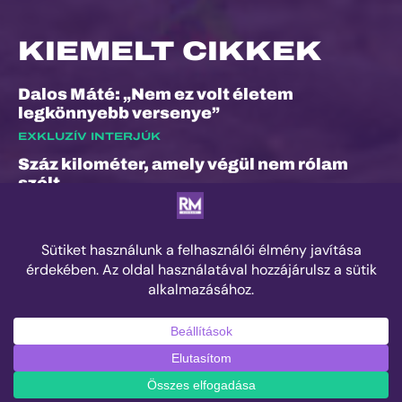
KIEMELT CIKKEK
Dalos Máté: „Nem ez volt életem
legkönnyebb versenye”
EXKLUZÍV INTERJÚK
Száz kilométer, amely végül nem rólam
szólt
ESEMÉNYEK
„A bunyó arra is megtanított, hogy a
fájdalom és a szenvedés nem rossz dolog”
– Interjú Lénárt Krisztiánnal, a Daráló új
pályacsúcstartójával
EDZÉS
© 2025 Runner's Mag Hungary minden jog fenntartva.